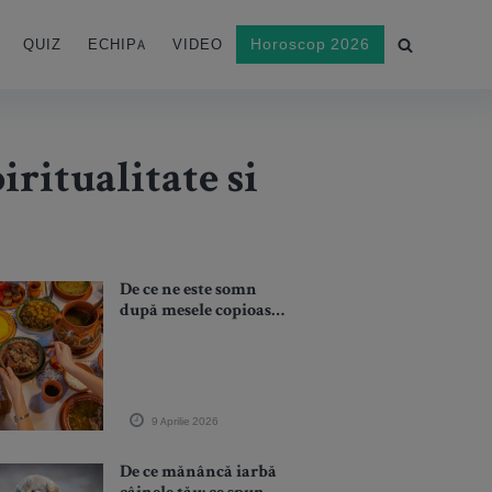
Horoscop 2026
QUIZ
ECHIPA
VIDEO
ritualitate si
De ce ne este somn
după mesele copioase?
Digestie, glicemie și
ritm biologic
explicate medical
9 Aprilie 2026
De ce mănâncă iarbă