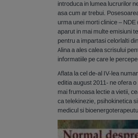
introduca in lumea lucrurilor n
asa cum ar trebui. Posesoarea 
urma unei morti clinice – NDE
aparut in mai multe emisiuni t
pentru a impartasi celorlalti di
Alina a ales calea scrisului pent
informatiile pe care le percepe
Aflata la cel de-al IV-lea numa
editia august 2011- ne ofera o
mai frumoasa lectie a vietii, cea
ca telekinezie, psihokinetica s
medicul si bioenergoterapeutul