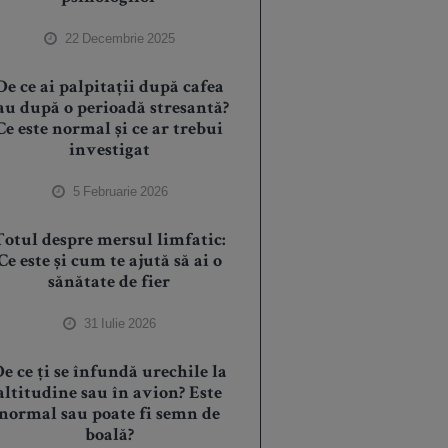
22 Decembrie 2025
De ce ai palpitații după cafea
au după o perioadă stresantă?
Ce este normal și ce ar trebui
investigat
5 Februarie 2026
Totul despre mersul limfatic:
Ce este și cum te ajută să ai o
sănătate de fier
31 Iulie 2026
e ce ți se înfundă urechile la
altitudine sau în avion? Este
normal sau poate fi semn de
boală?