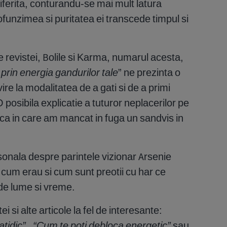
 diferita, conturandu-se mai mult latura
rofunzimea si puritatea ei transcede timpul si
ale revistei, Bolile si Karma, numarul acesta,
prin energia gandurilor tale
” ne prezinta o
vire la modalitatea de a gati si de a primi
posibila explicatie a tuturor neplacerilor pe
ca in care am mancat in fuga un sandvis in
rsonala despre parintele vizionar Arsenie
cum erau si cum sunt preotii cu har ce
e de lume si vreme.
ei si alte articole la fel de interesante:
atidic”
,
“Cum te poti debloca energetic”
sau