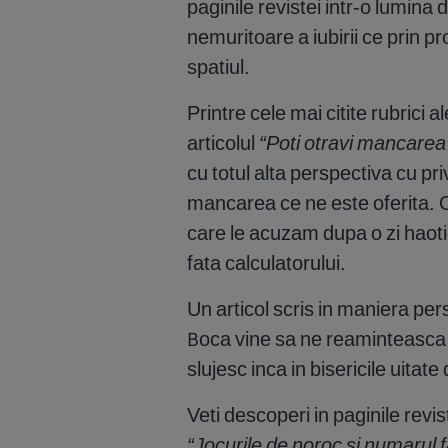
paginile revistei intr-o lumina
nemuritoare a iubirii ce prin p
spatiul.
Printre cele mai citite rubrici 
articolul
“Poti otravi mancarea 
cu totul alta perspectiva cu pri
mancarea ce ne este oferita. O 
care le acuzam dupa o zi haoti
fata calculatorului.
Un articol scris in maniera pe
Boca vine sa ne reaminteasca 
slujesc inca in bisericile uitat
Veti descoperi in paginile revist
“Jocurile de noroc si numarul f