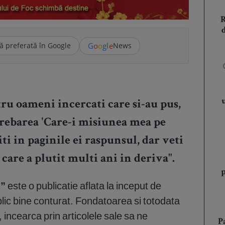
G
o
o
g
l
e
ă preferată în Google
News
tru oameni incercati care si-au pus,
trebarea 'Care-i misiunea mea pe
iti in paginile ei raspunsul, dar veti
care a plutit multi ani in deriva".
l”
este o publicatie aflata la inceput de
lic bine conturat. Fondatoarea si totodata
 incearca prin articolele sale sa ne
P