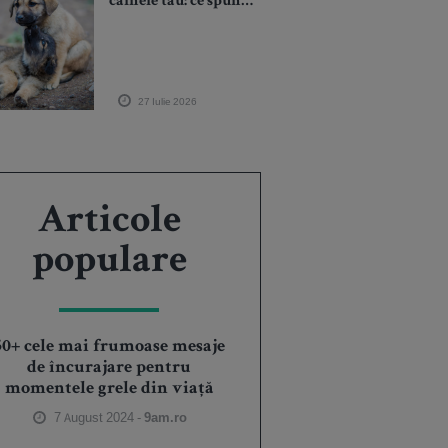
câinele tău: ce spun
veterinarii despre
acest comportament
27 Iulie 2026
Articole
populare
50+ cele mai frumoase mesaje
de încurajare pentru
momentele grele din viață
7 August 2024 -
9am.ro