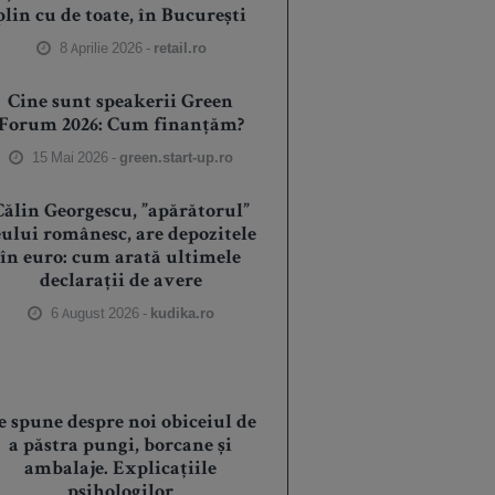
plin cu de toate, în București
8 Aprilie 2026 -
retail.ro
Cine sunt speakerii Green
Forum 2026: Cum finanțăm?
15 Mai 2026 -
green.start-up.ro
Călin Georgescu, ”apărătorul”
eului românesc, are depozitele
în euro: cum arată ultimele
declarații de avere
6 August 2026 -
kudika.ro
e spune despre noi obiceiul de
a păstra pungi, borcane și
ambalaje. Explicațiile
psihologilor