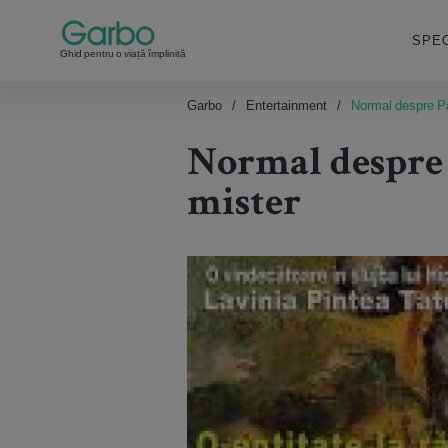
SPEC
Ghid pentru o viață împlinită
Garbo
Entertainment
Normal despre Par
Normal despre P
mister