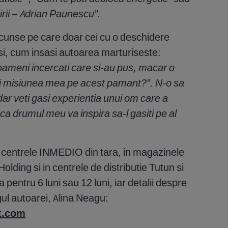
rii – Adrian Paunescu”.
ascunse pe care doar cei cu o deschidere
lusi, cum insasi autoarea marturiseste:
oameni incercati care si-au pus, macar o
e-i misiunea mea pe acest pamant?”. N-o sa
 dar veti gasi experientia unui om care a
e ca drumul meu va inspira sa-l gasiti pe al
te centrele INMEDIO din tara, in magazinele
lding si in centrele de distributie Tutun si
 pentru 6 luni sau 12 luni, iar detalii despre
ul autoarei, Alina Neagu:
t.com