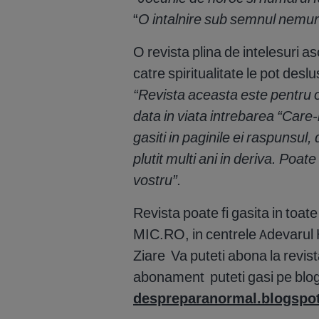
“
O intalnire sub semnul nemuri
O revista plina de intelesuri 
catre spiritualitate le pot des
“Revista aceasta este pentru 
data in viata intrebarea “Car
gasiti in paginile ei raspunsul,
plutit multi ani in deriva. Poat
vostru”.
Revista poate fi gasita in toa
MIC.RO, in centrele Adevarul Ho
Ziare Va puteti abona la revista
abonament puteti gasi pe blog
despreparanormal.blogspo