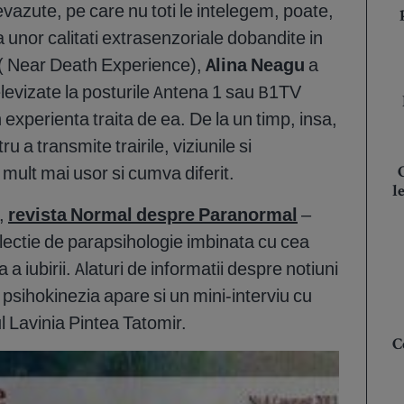
evazute, pe care nu toti le intelegem, poate,
unor calitati extrasenzoriale dobandite in
 ( Near Death Experience),
Alina Neagu
a
elevizate la posturile Antena 1 sau B1TV
n experienta traita de ea. De la un timp, insa,
ru a transmite trairile, viziunile si
 mult mai usor si cumva diferit.
l
r,
revista Normal despre Paranormal
–
 lectie de parapsihologie imbinata cu cea
 a iubirii. Alaturi de informatii despre notiuni
i psihokinezia apare si un mini-interviu cu
 Lavinia Pintea Tatomir.
C