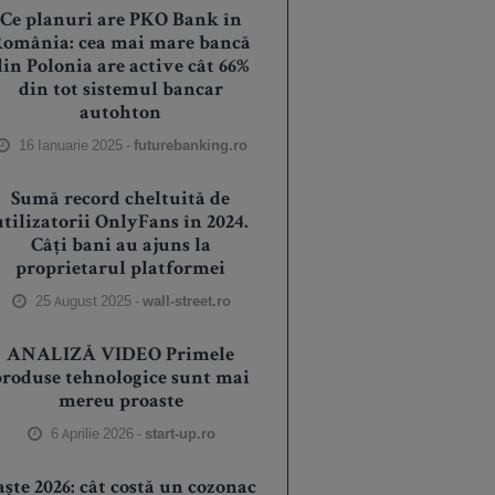
Ce planuri are PKO Bank în
România: cea mai mare bancă
din Polonia are active cât 66%
din tot sistemul bancar
autohton
16 Ianuarie 2025 -
futurebanking.ro
Sumă record cheltuită de
utilizatorii OnlyFans în 2024.
Câți bani au ajuns la
proprietarul platformei
25 August 2025 -
wall-street.ro
ANALIZĂ VIDEO Primele
produse tehnologice sunt mai
mereu proaste
6 Aprilie 2026 -
start-up.ro
aște 2026: cât costă un cozonac