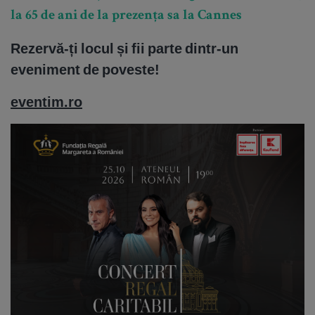
la 65 de ani de la prezența sa la Cannes
Rezervă-ți locul și fii parte dintr-un
eveniment de poveste!
eventim.ro