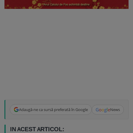
G
o
o
g
l
e
Adaugă-ne ca sursă preferată în Google
News
IN ACEST ARTICOL: