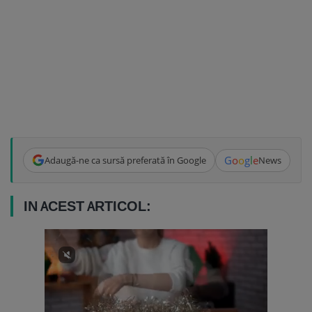
G
o
o
g
l
e
Adaugă-ne ca sursă preferată în Google
News
IN ACEST ARTICOL: