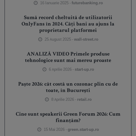
16 Ianuarie 2025 -
futurebanking.ro
Sumă record cheltuită de utilizatorii
OnlyFans în 2024. Câți bani au ajuns la
proprietarul platformei
25 August 2025 -
wall-street.ro
ANALIZĂ VIDEO Primele produse
tehnologice sunt mai mereu proaste
6 Aprilie 2026 -
start-up.ro
Paște 2026: cât costă un cozonac plin cu de
toate, în București
8 Aprilie 2026 -
retail.ro
Cine sunt speakerii Green Forum 2026: Cum
finanțăm?
15 Mai 2026 -
green.start-up.ro