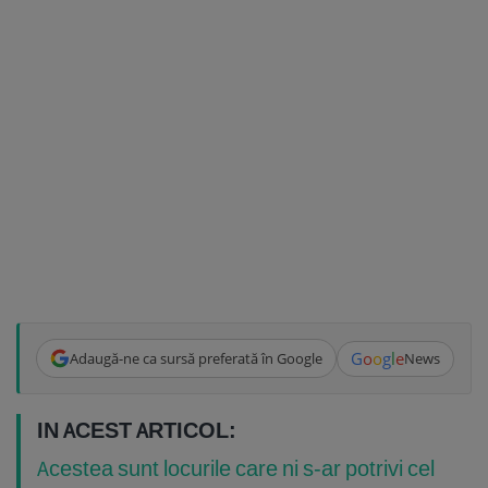
G
o
o
g
l
e
Adaugă-ne ca sursă preferată în Google
News
IN ACEST ARTICOL:
Acestea sunt locurile care ni s-ar potrivi cel