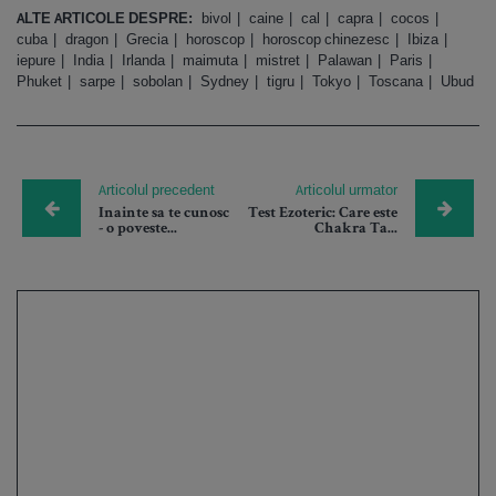
ALTE ARTICOLE DESPRE:
bivol
caine
cal
capra
cocos
cuba
dragon
Grecia
horoscop
horoscop chinezesc
Ibiza
iepure
India
Irlanda
maimuta
mistret
Palawan
Paris
Phuket
sarpe
sobolan
Sydney
tigru
Tokyo
Toscana
Ubud
Articolul precedent
Articolul urmator
Inainte sa te cunosc
Test Ezoteric: Care este
- o poveste...
Chakra Ta...