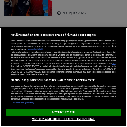
4 August 2026
Nouă ne pasă ca datele tale personale să rămână confidențiale
Noi și partenerii noștri
610
stocăm și/sau accesăm informații pe dispozitivul dvs., precum identificatorii cookie unici
pentru prelucrarea datelor cu caracter personal. Puteți accepta sau gestiona alegerile dvs. făcând clic mai jos sau în
orice moment, pe pagina cu politica de confidențialitate. Aceste alegeri vor fi raportate partenerilor noștri și nu vă vor
afecta navigarea.
Mai multe detalii
Noi si partenerii nostri (retelele de socializare si agentiile de publicitate partenere, precum si furnizorii nostri de servicii
de date analitice) prelucram date pentru a permite website-ului sa functioneze, pentru a personaliza continutul si
anunturile publicitare afisate in functie de interesele si/sau profilul dvs., pentru a va oferi functionalitati aferente
retelelor de socializare si pentru a analiza traficul pe website. Beneficiati de drepturile prevazute de art. 15-22 din GDPR
in legatura cu prelucrarea datelor cu caracter personal. Aceste drepturi pot fi exercitate prin modalitatea indicata
aici
.
Prin click pe “ACCEPT TOATE”, acceptati folosirea tuturor Tehnologiilor de tip Cookie, care implica inclusiv acceptul
dvs. cu privire la stocarea/accesarea informatiilor de catre Vendor-ii cu care colaboram. Prin click pe “VREAU SA
MODIFIC SETARILE INDIVIDUAL” puteti schimba preferintele in mod individual, mai putin cele legate de cookie strict
necesare pentru functionarea website-ului.
Atât noi, cât și partenerii noștri prelucrăm datele pentru a oferi:
Măsurarea performanței reclamelor. Dezvoltarea și îmbunătățirea serviciilor. Utilizarea profilurilor pentru selectarea
conținutului personalizat. Stocarea și/sau accesarea informațiilor de pe un dispozitiv. Crearea profilurilor de conținut
personalizat. Utilizarea profilurilor pentru selectarea publicității personalizate. Crearea profilurilor pentru publicitate
personalizată. Măsurarea performanței conținutului. Înțelegerea publicului prin statistici sau combinații de date din
surse diferite. Utilizarea de date limitate pentru a selecta publicitatea. Utilizarea datelor limitate pentru a selecta
conținutul. Date precise de geolocație și identificarea prin scanarea dispozitivului.
Listă parteneri (furnizori)
ACCEPT TOATE
VREAU SA MODIFIC SETARILE INDIVIDUAL