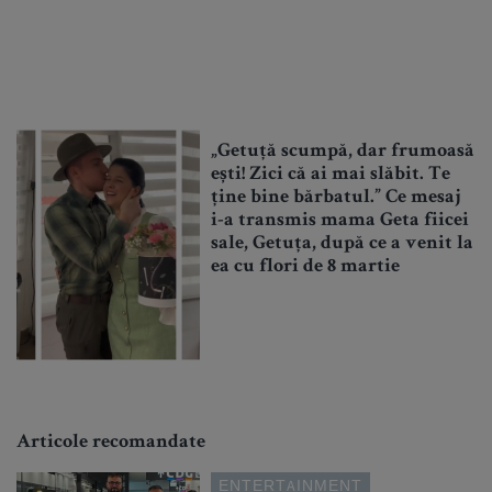
„Getuță scumpă, dar frumoasă
ești! Zici că ai mai slăbit. Te
ține bine bărbatul.” Ce mesaj
i-a transmis mama Geta fiicei
sale, Getuța, după ce a venit la
ea cu flori de 8 martie
Articole recomandate
ENTERTAINMENT