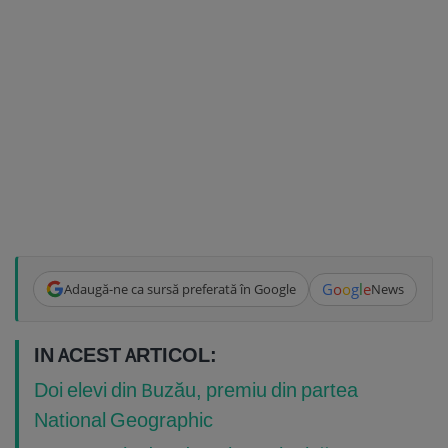
G
o
o
g
l
e
Adaugă-ne ca sursă preferată în Google
News
IN ACEST ARTICOL:
Doi elevi din Buzău, premiu din partea
National Geographic