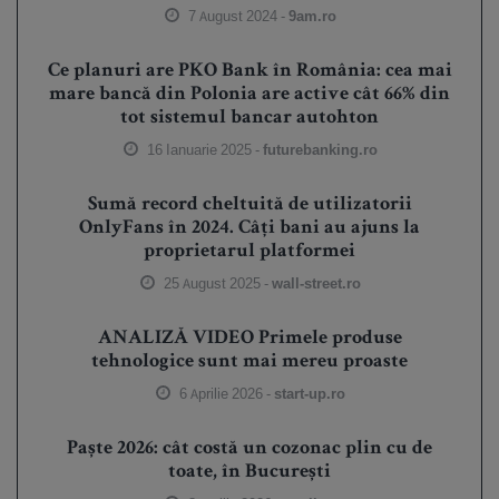
7 August 2024 -
9am.ro
Ce planuri are PKO Bank în România: cea mai
mare bancă din Polonia are active cât 66% din
tot sistemul bancar autohton
16 Ianuarie 2025 -
futurebanking.ro
Sumă record cheltuită de utilizatorii
OnlyFans în 2024. Câți bani au ajuns la
proprietarul platformei
25 August 2025 -
wall-street.ro
ANALIZĂ VIDEO Primele produse
tehnologice sunt mai mereu proaste
6 Aprilie 2026 -
start-up.ro
Paște 2026: cât costă un cozonac plin cu de
toate, în București