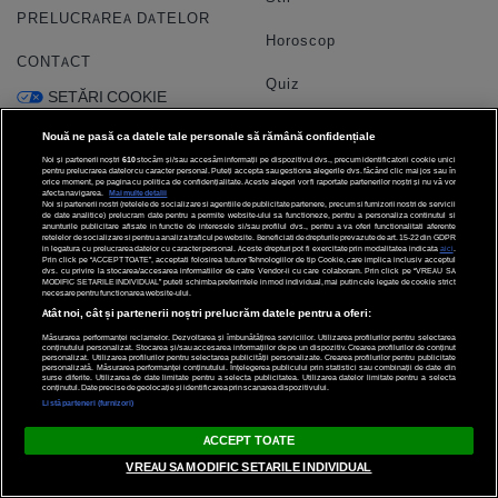
PRELUCRAREA DATELOR
Horoscop
CONTACT
Quiz
SETĂRI COOKIE
Echipa
Nouă ne pasă ca datele tale personale să rămână confidențiale
Noi și partenerii noștri
610
stocăm și/sau accesăm informații pe dispozitivul dvs., precum identificatorii cookie unici
Video
pentru prelucrarea datelor cu caracter personal. Puteți accepta sau gestiona alegerile dvs. făcând clic mai jos sau în
orice moment, pe pagina cu politica de confidențialitate. Aceste alegeri vor fi raportate partenerilor noștri și nu vă vor
afecta navigarea.
Mai multe detalii
Noi si partenerii nostri (retelele de socializare si agentiile de publicitate partenere, precum si furnizorii nostri de servicii
de date analitice) prelucram date pentru a permite website-ului sa functioneze, pentru a personaliza continutul si
anunturile publicitare afisate in functie de interesele si/sau profilul dvs., pentru a va oferi functionalitati aferente
retelelor de socializare si pentru a analiza traficul pe website. Beneficiati de drepturile prevazute de art. 15-22 din GDPR
Diverse
Social Media
in legatura cu prelucrarea datelor cu caracter personal. Aceste drepturi pot fi exercitate prin modalitatea indicata
aici
.
Prin click pe “ACCEPT TOATE”, acceptati folosirea tuturor Tehnologiilor de tip Cookie, care implica inclusiv acceptul
dvs. cu privire la stocarea/accesarea informatiilor de catre Vendor-ii cu care colaboram. Prin click pe “VREAU SA
MODIFIC SETARILE INDIVIDUAL” puteti schimba preferintele in mod individual, mai putin cele legate de cookie strict
necesare pentru functionarea website-ului.
TESTELE GARBO
Atât noi, cât și partenerii noștri prelucrăm datele pentru a oferi:
Măsurarea performanței reclamelor. Dezvoltarea și îmbunătățirea serviciilor. Utilizarea profilurilor pentru selectarea
HOROSCOP
conținutului personalizat. Stocarea și/sau accesarea informațiilor de pe un dispozitiv. Crearea profilurilor de conținut
personalizat. Utilizarea profilurilor pentru selectarea publicității personalizate. Crearea profilurilor pentru publicitate
personalizată. Măsurarea performanței conținutului. Înțelegerea publicului prin statistici sau combinații de date din
surse diferite. Utilizarea de date limitate pentru a selecta publicitatea. Utilizarea datelor limitate pentru a selecta
HOROSCOPUL IUBIRII
conținutul. Date precise de geolocație și identificarea prin scanarea dispozitivului.
Listă parteneri (furnizori)
© 2026 Internet Corp SRL
FORUMURI
ACCEPT TOATE
Toate drepturile rezervate
VREAU SA MODIFIC SETARILE INDIVIDUAL
TRATAMENTE NATURISTE