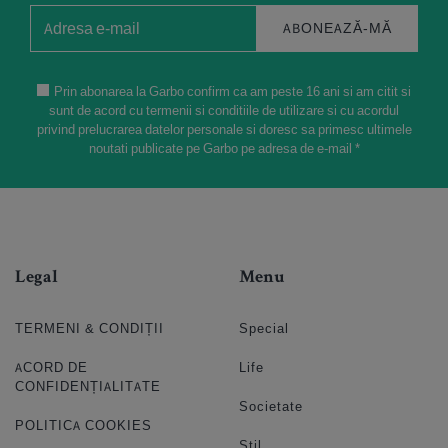
ABONEAZĂ-MĂ
Prin abonarea la Garbo confirm ca am peste 16 ani si am citit si
sunt de acord cu termenii si conditiile de utilizare si cu acordul
privind prelucrarea datelor personale si doresc sa primesc ultimele
noutati publicate pe Garbo pe adresa de e-mail *
Legal
Menu
TERMENI & CONDIȚII
Special
ACORD DE
Life
CONFIDENȚIALITATE
Societate
POLITICA COOKIES
Stil