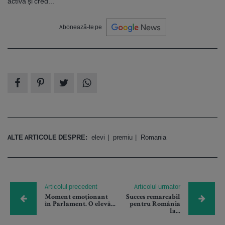
activa și cred...
Abonează-te pe
ALTE ARTICOLE DESPRE:
elevi
premiu
Romania
Articolul precedent
Articolul urmator
Moment emoționant
Succes remarcabil
în Parlament. O elevă...
pentru România
la...