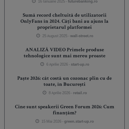
16 Ianuarie 2025 -
futurebanking.ro
Sumă record cheltuită de utilizatorii
OnlyFans în 2024. Câți bani au ajuns la
proprietarul platformei
25 August 2025 -
wall-street.ro
ANALIZĂ VIDEO Primele produse
tehnologice sunt mai mereu proaste
6 Aprilie 2026 -
start-up.ro
Paște 2026: cât costă un cozonac plin cu de
toate, în București
8 Aprilie 2026 -
retail.ro
Cine sunt speakerii Green Forum 2026: Cum
finanțăm?
15 Mai 2026 -
green.start-up.ro