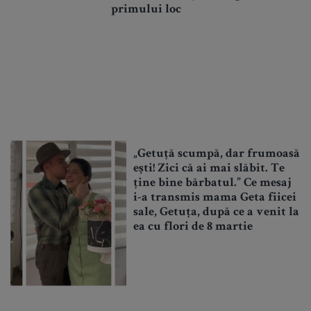
primului loc
„Getuță scumpă, dar frumoasă
ești! Zici că ai mai slăbit. Te
ține bine bărbatul.” Ce mesaj
i-a transmis mama Geta fiicei
sale, Getuța, după ce a venit la
ea cu flori de 8 martie