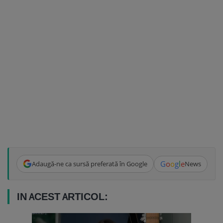
G
o
o
g
l
e
Adaugă-ne ca sursă preferată în Google
News
IN ACEST ARTICOL: