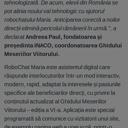
tehnologizată.
De acum, elevii din România se
pot alinia noului val tehnologic cu ajutorul
robochatului Maria
.
Anticiparea corectă a noilor
direcții elimină pericolul rămânerii în urmă.”, a
declarat
Andreea Paul, fondatoarea și
președinta INACO, coordonatoarea Ghidului
Meseriilor Viitorului.
RoboChat Maria este asistentul digital care
răspunde interlocutorilor într-un mod interactiv,
modern, rapid, adaptat la interesele și pasiunile
specifice ale beneficiarilor direcți, cu privire la
conținutul actualizat al Ghidului Meseriilor
Viitorului – ediția a VI-a. Aplicația este special
programată să comunice cu vizitatorii unui site,
de exemplu pagina web a unei școli, printr-o