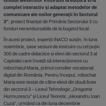
Ghidul Meseriilor Viitorului la ediția a VI-a
complet interactiv și adaptat metodelor de
comunicare ale noilor generații în Sectorul
3
”
, proiect finanțat de Primăria Sectorului 3 cu
fonduri nerambursabile de la bugetul local.
În acest proiect, experții INACO susțin, în luna
noiembrie, șase sesiuni de instruire cu cel puțin
300 de cadre didactice și elevi din sectorul 3 al
Capitalei care învață să interacționeze cu
robochatul Maria, primul consilier vocațional
digital din România. Pentru început, robochat
Maria este testat de către elevii din două licee
din sectorul 3 – Liceul Tehnologic „Dragomir
Hurmuzescu” și Liceul Teoretic „Alexandru Ioan
Cuza”, urmând ca din luna decembrie