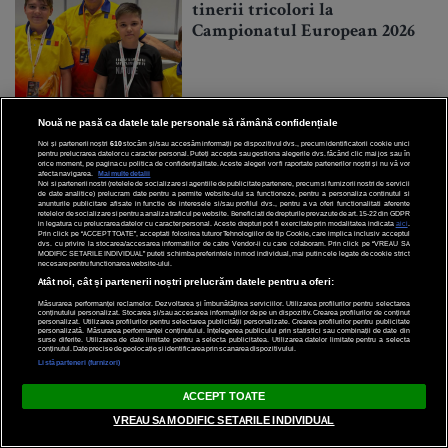
tinerii tricolori la
Campionatul European 2026
Nouă ne pasă ca datele tale personale să rămână confidențiale
4 August 2026
Noi și partenerii noștri
610
stocăm și/sau accesăm informații pe dispozitivul dvs., precum identificatorii cookie unici
pentru prelucrarea datelor cu caracter personal. Puteți accepta sau gestiona alegerile dvs. făcând clic mai jos sau în
orice moment, pe pagina cu politica de confidențialitate. Aceste alegeri vor fi raportate partenerilor noștri și nu vă vor
afecta navigarea.
Mai multe detalii
Noi si partenerii nostri (retelele de socializare si agentiile de publicitate partenere, precum si furnizorii nostri de servicii
de date analitice) prelucram date pentru a permite website-ului sa functioneze, pentru a personaliza continutul si
anunturile publicitare afisate in functie de interesele si/sau profilul dvs., pentru a va oferi functionalitati aferente
retelelor de socializare si pentru a analiza traficul pe website. Beneficiati de drepturile prevazute de art. 15-22 din GDPR
in legatura cu prelucrarea datelor cu caracter personal. Aceste drepturi pot fi exercitate prin modalitatea indicata
aici
.
Prin click pe “ACCEPT TOATE”, acceptati folosirea tuturor Tehnologiilor de tip Cookie, care implica inclusiv acceptul
dvs. cu privire la stocarea/accesarea informatiilor de catre Vendor-ii cu care colaboram. Prin click pe “VREAU SA
MODIFIC SETARILE INDIVIDUAL” puteti schimba preferintele in mod individual, mai putin cele legate de cookie strict
necesare pentru functionarea website-ului.
Atât noi, cât și partenerii noștri prelucrăm datele pentru a oferi:
Măsurarea performanței reclamelor. Dezvoltarea și îmbunătățirea serviciilor. Utilizarea profilurilor pentru selectarea
conținutului personalizat. Stocarea și/sau accesarea informațiilor de pe un dispozitiv. Crearea profilurilor de conținut
personalizat. Utilizarea profilurilor pentru selectarea publicității personalizate. Crearea profilurilor pentru publicitate
personalizată. Măsurarea performanței conținutului. Înțelegerea publicului prin statistici sau combinații de date din
surse diferite. Utilizarea de date limitate pentru a selecta publicitatea. Utilizarea datelor limitate pentru a selecta
conținutul. Date precise de geolocație și identificarea prin scanarea dispozitivului.
Listă parteneri (furnizori)
ACCEPT TOATE
VREAU SA MODIFIC SETARILE INDIVIDUAL