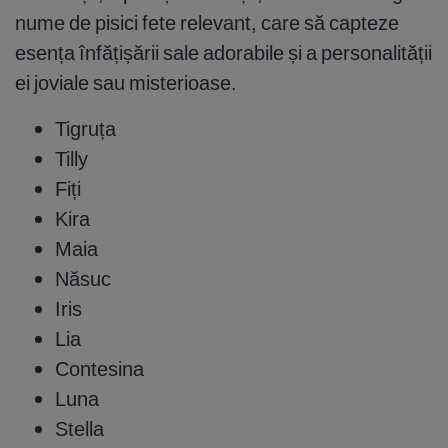
nume de pisici fete relevant, care să capteze
esența înfățișării sale adorabile și a personalității
ei joviale sau misterioase.
Tigruța
Tilly
Fiți
Kira
Maia
Năsuc
Iris
Lia
Contesina
Luna
Stella