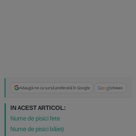
G
o
o
g
l
e
Adaugă-ne ca sursă preferată în Google
News
IN ACEST ARTICOL:
Nume de pisici fete
Nume de pisici băieți