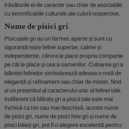
trăsăturile ei de caracter sau chiar de asociațiile
cu semnificațiile culturale ale culorii respective.
Nume de pisici gri
Pisicuțele gri au un farmec aparte și sunt cu
siguranță niște feline superbe, calme și
independente, cărora le place propria companie
pe cât le place și cea a oamenilor. Culoarea gri a
blăniței felinelor simbolizează adesea o notă de
eleganță și rafinament sau chiar de mister, fiind
și un preambul al caracterului unic al felinei tale.
Indiferent că blănița gri a pisicii tale este mai
închisă ca ton sau mai deschisă, aceste nume
de pisici gri, nume de pisici fete gri și nume de
pisici băieți gri, pot fi o alegere excelentă pentru