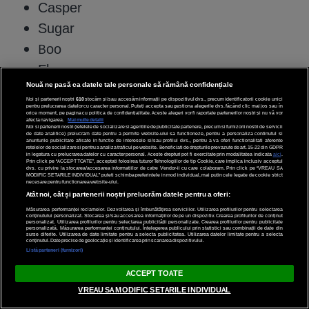
Casper
Sugar
Boo
Flower
Nouă ne pasă ca datele tale personale să rămână confidențiale
Bunny
Noi și partenerii noștri
610
stocăm și/sau accesăm informații pe dispozitivul dvs., precum identificatorii cookie unici
Alba
pentru prelucrarea datelor cu caracter personal. Puteți accepta sau gestiona alegerile dvs. făcând clic mai jos sau în
orice moment, pe pagina cu politica de confidențialitate. Aceste alegeri vor fi raportate partenerilor noștri și nu vă vor
afecta navigarea.
Mai multe detalii
Crystal
Noi si partenerii nostri (retelele de socializare si agentiile de publicitate partenere, precum si furnizorii nostri de servicii
de date analitice) prelucram date pentru a permite website-ului sa functioneze, pentru a personaliza continutul si
anunturile publicitare afisate in functie de interesele si/sau profilul dvs., pentru a va oferi functionalitati aferente
Pearl
retelelor de socializare si pentru a analiza traficul pe website. Beneficiati de drepturile prevazute de art. 15-22 din GDPR
in legatura cu prelucrarea datelor cu caracter personal. Aceste drepturi pot fi exercitate prin modalitatea indicata
aici
.
Prin click pe “ACCEPT TOATE”, acceptati folosirea tuturor Tehnologiilor de tip Cookie, care implica inclusiv acceptul
Shinny
dvs. cu privire la stocarea/accesarea informatiilor de catre Vendor-ii cu care colaboram. Prin click pe “VREAU SA
MODIFIC SETARILE INDIVIDUAL” puteti schimba preferintele in mod individual, mai putin cele legate de cookie strict
necesare pentru functionarea website-ului.
Star
Atât noi, cât și partenerii noștri prelucrăm datele pentru a oferi:
Snowy
Măsurarea performanței reclamelor. Dezvoltarea și îmbunătățirea serviciilor. Utilizarea profilurilor pentru selectarea
conținutului personalizat. Stocarea și/sau accesarea informațiilor de pe un dispozitiv. Crearea profilurilor de conținut
personalizat. Utilizarea profilurilor pentru selectarea publicității personalizate. Crearea profilurilor pentru publicitate
personalizată. Măsurarea performanței conținutului. Înțelegerea publicului prin statistici sau combinații de date din
Angel
surse diferite. Utilizarea de date limitate pentru a selecta publicitatea. Utilizarea datelor limitate pentru a selecta
conținutul. Date precise de geolocație și identificarea prin scanarea dispozitivului.
Listă parteneri (furnizori)
Luna
LIVE
Snoa
ACCEPT TOATE
VREAU SA MODIFIC SETARILE INDIVIDUAL
Iarna