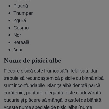
Platină
Thumper
Zgură
Cosmo
Nor
Beteală
Acai
Nume de pisici albe
Fiecare pisică este frumoasă în felul sau, dar
trebuie să recunoaștem că pisicile cu blană albă
sunt inconfundabile. Blănița albă denotă parcă
curățenie, puritate, eleganță, este o adevărată
bucurie și plăcere să mângâi o astfel de blăniță.
Aceste nume speciale de pisici albe (nume