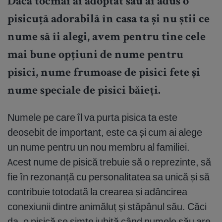
Dacă tocmai ai adoptat sau ai adus o
pisicuță adorabilă în casa ta și nu știi ce
nume să îi alegi, avem pentru tine cele
mai bune opțiuni de nume pentru
pisici, nume frumoase de pisici fete și
nume speciale de pisici băieți.
Numele pe care îl va purta pisica ta este
deosebit de important, este ca și cum ai alege
un nume pentru un nou membru al familiei.
Acest nume de pisică trebuie să o reprezinte, să
fie în rezonanță cu personalitatea sa unică și să
contribuie totodată la crearea și adâncirea
conexiunii dintre animăluț și stăpânul său. Căci
da, o pisică se simte iubită când numele său are