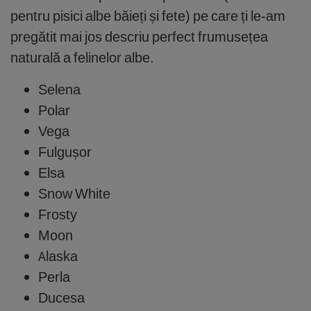
pentru pisici albe băieți și fete) pe care ți le-am
pregătit mai jos descriu perfect frumusețea
naturală a felinelor albe.
Selena
Polar
Vega
Fulgușor
Elsa
Snow White
Frosty
Moon
Alaska
Perla
Ducesa