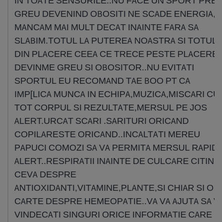
IN TOATE SENSURILE..NU FACE UN SPORT PREA
GREU DEVENIND OBOSITI NE SCADE ENERGIA,S
MANCAM MAI MULT DECAT INAINTE FARA SA
SLABIM.TOTUL LA PUTEREA NOASTRA SI TOTUL
DIN PLACERE CEEA CE TRECE PESTE PLACERE
DEVINME GREU SI OBOSITOR..NU EVITATI
SPORTUL EU RECOMAND TAE BOO PT CA
IMP[LICA MUNCA IN ECHIPA,MUZICA,MISCARI CU
TOT CORPUL SI REZULTATE,MERSUL PE JOS
ALERT.URCAT SCARI .SARITURI ORICAND
COPILARESTE ORICAND..INCALTATI MEREU
PAPUCI COMOZI SA VA PERMITA MERSUL RAPID
ALERT..RESPIRATII INAINTE DE CULCARE CITIND
CEVA DESPRE
ANTIOXIDANTI,VITAMINE,PLANTE,SI CHIAR SI O
CARTE DESPRE HEMEOPATIE..VA VA AJUTA SA V
VINDECATI SINGURI ORICE INFORMATIE CARE