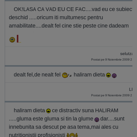
OK!LASA CA VAD EU CE FAC....vad eu ce subiect
deschid .....oricum iti multumesc pentru
amabilitate....dealt fel cine stie peste cine dadeam
selutza_
Postat pe 9 Noiembrie 2009 21:
dealt fel,de nealt fel
haliram dieta
LIL
Postat pe 9 Noiembrie 2009 21:
haliram dieta
ce distractiv suna HALIRAM
.....gluma este gluma si tin la glume
dar....sunt
innebunita sa descut pe asa tema,mai ales cu
nutritionistii profisionisti