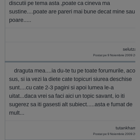
discutii pe tema asta ,poate ca cineva ma
sustine....poate are pareri mai bune decat mine sau
poare.....
selutza_
Postat pe 9 Noiembrie 2009 20:
draguta mea....ia du-te tu pe toate forumurile, acolo
sus, si ia vezi la diete cate topicuri siurea deschise
sunt....cu cate 2-3 pagini si apoi lumea le-a
uitat...daca vrei sa faci aici un topic savant, io iti
sugerez sa iti gasesti alt subiect.....asta e fumat de
mult...
tutankhamo
Postat pe 9 Noiembrie 2009 20: