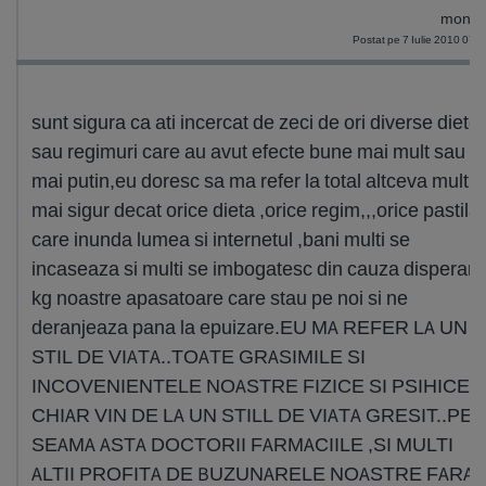
moniq
Postat pe 7 Iulie 2010 07:
sunt sigura ca ati incercat de zeci de ori diverse diete
sau regimuri care au avut efecte bune mai mult sau
mai putin,eu doresc sa ma refer la total altceva mult
mai sigur decat orice dieta ,orice regim,,,orice pastila
care inunda lumea si internetul ,bani multi se
incaseaza si multi se imbogatesc din cauza disperarii
kg noastre apasatoare care stau pe noi si ne
deranjeaza pana la epuizare.EU MA REFER LA UN
STIL DE VIATA..TOATE GRASIMILE SI
INCOVENIENTELE NOASTRE FIZICE SI PSIHICE
CHIAR VIN DE LA UN STILL DE VIATA GRESIT..PE
SEAMA ASTA DOCTORII FARMACIILE ,SI MULTI
ALTII PROFITA DE BUZUNARELE NOASTRE FARA