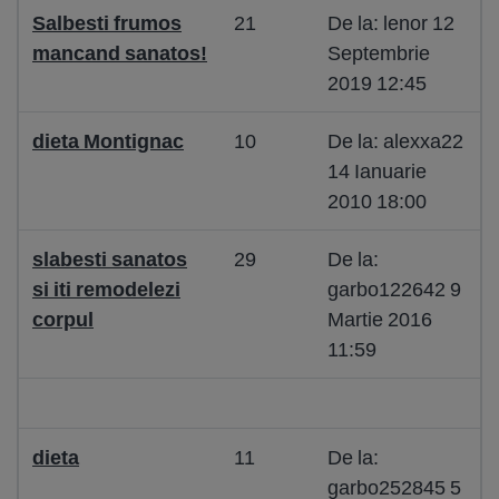
Salbesti frumos
21
De la: lenor 12
mancand sanatos!
Septembrie
2019 12:45
dieta Montignac
10
De la: alexxa22
14 Ianuarie
2010 18:00
slabesti sanatos
29
De la:
si iti remodelezi
garbo122642 9
corpul
Martie 2016
11:59
dieta
11
De la:
garbo252845 5