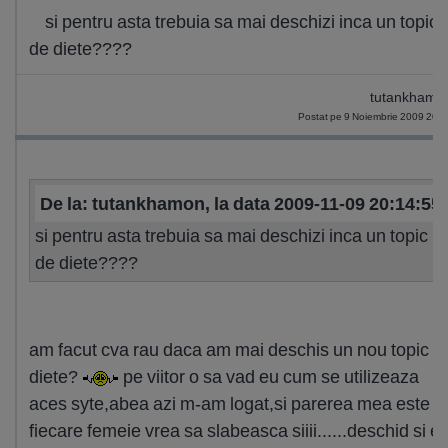
si pentru asta trebuia sa mai deschizi inca un topic
de diete????
tutankhamo
Postat pe 9 Noiembrie 2009 20:
De la: tutankhamon, la data 2009-11-09 20:14:55
si pentru asta trebuia sa mai deschizi inca un topic
de diete????
am facut cva rau daca am mai deschis un nou topic d
diete?
pe viitor o sa vad eu cum se utilizeaza
aces syte,abea azi m-am logat,si parerea mea este c
fiecare femeie vrea sa slabeasca siiii......deschid si e