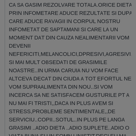
CA SA GASIM REZOLVARE TOTALA.ORICE DIETA
PRIN INFOMETARE ADUCE REZULTATE SI DUPA
CARE ADUCE RAVAGII IN CORPUL NOSTRU
INFOMETAT DE SAPTAMANI SI CARE LA UN
MOMENT DAT DIN CAUZA NEALIMENTARII VOM
DEVENII
NEFERICITI,MELANCOLICI,DPRESIVI,AGRESIVI,S
SI MAI MULT OBSEDATI DE GRASIMILE
NOASTRE..IN URMA CARUIA NU VOM FACE
ALTCEVA DECAT DIN CIUDA A TOT EFORTUL NE
VOM SUPRAALIMENTA DIN NOU..SI VOM
INCERCA SA NE SATISFACEM GUSTURILE PT A
NU MAI FI TRISTI,,DACA IN PLUS AVEM SI
STRESS,PROBLEME SENTIMENTALE,,DE
SERVICIU..COPII..SOTUL..IN PLUS PE LANGA
GRASIMI ..ADIO DIETA ..ADIO SUPLETE..ADIO O
VIATA BUNA SI UN SOMN LINISTIT.DECI EU MA