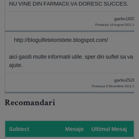
NU VINE DIN FARMACII.VA DORESC SUCCES.
garbo16038
Postat pe 14 August 2011 16:
http://blogulfeteloristete.blogspot.com/
aici gasiti multe informatii utile. sper din suflet sa va
ajute.
garbo25284
Postat pe 5 Decembrie 2011 15:
Recomandari
Subiect
Mesaje
Ultimul Mesaj