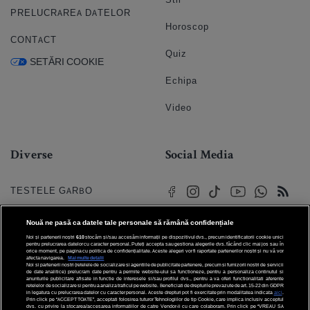
PRELUCRAREA DATELOR
Horoscop
CONTACT
Quiz
SETĂRI COOKIE
Echipa
Video
Diverse
Social Media
TESTELE GARBO
HOROSCOP
Nouă ne pasă ca datele tale personale să rămână confidențiale
Noi și partenerii noștri
610
stocăm și/sau accesăm informații pe dispozitivul dvs., precum identificatorii cookie unici
HOROSCOPUL IUBIRII
pentru prelucrarea datelor cu caracter personal. Puteți accepta sau gestiona alegerile dvs. făcând clic mai jos sau în
orice moment, pe pagina cu politica de confidențialitate. Aceste alegeri vor fi raportate partenerilor noștri și nu vă vor
afecta navigarea.
Mai multe detalii
Noi si partenerii nostri (retelele de socializare si agentiile de publicitate partenere, precum si furnizorii nostri de servicii
© 2026 Internet Corp SRL
FORUMURI
de date analitice) prelucram date pentru a permite website-ului sa functioneze, pentru a personaliza continutul si
Toate drepturile rezervate
anunturile publicitare afisate in functie de interesele si/sau profilul dvs., pentru a va oferi functionalitati aferente
retelelor de socializare si pentru a analiza traficul pe website. Beneficiati de drepturile prevazute de art. 15-22 din GDPR
in legatura cu prelucrarea datelor cu caracter personal. Aceste drepturi pot fi exercitate prin modalitatea indicata
aici
.
TRATAMENTE NATURISTE
Prin click pe “ACCEPT TOATE”, acceptati folosirea tuturor Tehnologiilor de tip Cookie, care implica inclusiv acceptul
dvs. cu privire la stocarea/accesarea informatiilor de catre Vendor-ii cu care colaboram. Prin click pe “VREAU SA