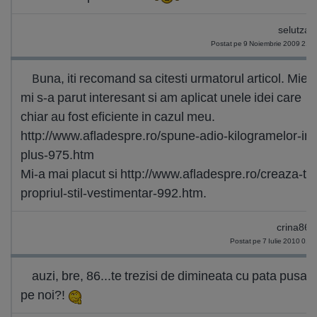
selutza_
Postat pe 9 Noiembrie 2009 21:
Buna, iti recomand sa citesti urmatorul articol. Mie
mi s-a parut interesant si am aplicat unele idei care
chiar au fost eficiente in cazul meu.
http://www.afladespre.ro/spune-adio-kilogramelor-in-
plus-975.htm
Mi-a mai placut si http://www.afladespre.ro/creaza-ti-
propriul-stil-vestimentar-992.htm.
crina86_
Postat pe 7 Iulie 2010 01:
auzi, bre, 86...te trezisi de dimineata cu pata pusa
pe noi?!