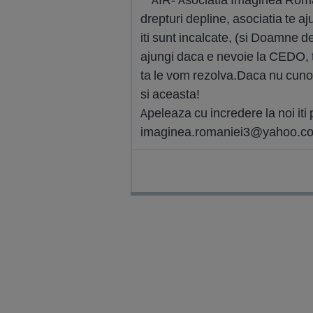
drepturi depline, asociatia te a
iti sunt incalcate, (si Doamne de
ajungi daca e nevoie la CEDO, t
ta le vom rezolva.Daca nu cunos
si aceasta!
Apeleaza cu incredere la noi it
imaginea.romaniei3@yahoo.c