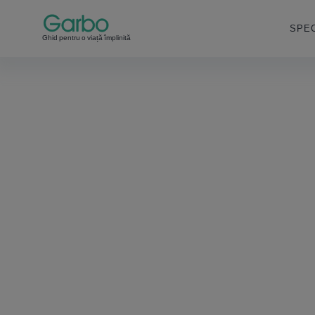
SPEC
Ghid pentru o viață împlinită