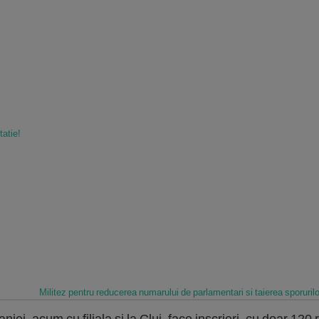
tatie!
Militez pentru reducerea numarului de parlamentari si taierea sporurilor 
ei, acum cu filiala si la Cluj, face inscrieri, cu doar 12