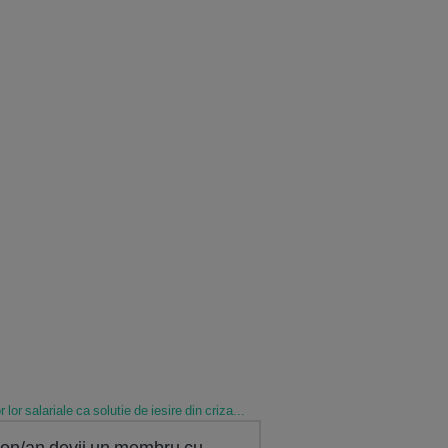
lor salariale ca solutie de iesire din criza...
0 ron/an devii un membru cu