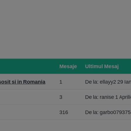
Mesaje
Ultimul Mesaj
osit si in Romania
1
De la: ellayy2 29 I
3
De la: ranise 1 Apri
316
De la: garbo079375