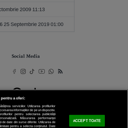
ctombrie 2009 11:13
6 25 Septembrie 2019 01:00
Social Media
 pentru a oferi:
© 2026 Internet Corp SRL
rea serviciilor. Utilizarea profilurilor
Toate drepturile rezervate
cesarea informațiilor de pe un dispozitiv.
ofilurilor pentru selectarea publicității
personalizată. Măsurarea performanței
ACCEPT TOATE
ii de date din surse diferite. Utilizarea de
 limitate pentru a selecta conținutul. Date