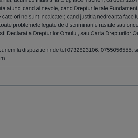
juta atunci cand ai nevoie, cand Drepturile tale Fundament
 cate ori ne sunt incalcate!) cand justitia nedreapta face l
oate problemele legate de discriminarile rasiale sau orice
ti Declaratia Drepturilor Omului, sau Carta Drepturilor Om
i punem la dispozitie nr de tel 0732823106, 0755056555, si
om