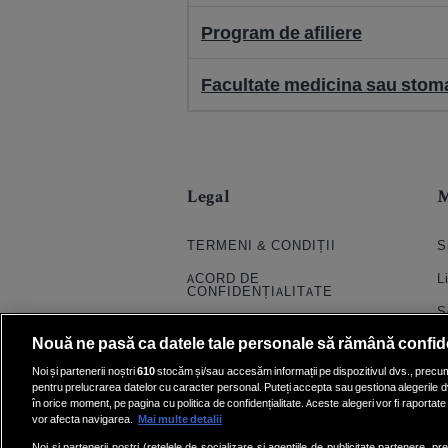
Program de afiliere
Facultate medicina sau stomat
Legal
TERMENI & CONDIȚII
S
ACORD DE
L
CONFIDENȚIALITATE
S
POLITICA COOKIES
Nouă ne pasă ca datele tale personale să rămână confid
S
PRELUCRAREA DATELOR
Noi și partenerii noștri
610
stocăm și/sau accesăm informații pe dispozitivul dvs., precum i
H
pentru prelucrarea datelor cu caracter personal. Puteți accepta sau gestiona alegerile d
CONTACT
în orice moment, pe pagina cu politica de confidențialitate. Aceste alegeri vor fi raportate 
Q
SETĂRI COOKIE
vor afecta navigarea.
Mai multe detalii
E
Noi si partenerii nostri (retelele de socializare si agentiile de publicitate partenere, pr