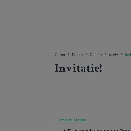
Garbo
Forum
Cariera
Altele
Invi
Invitatie!
amante inselate
AIR- Asociatia Imaginea Romani