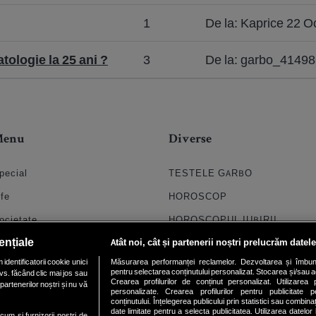
1
De la: Kaprice 22 O
ologie la 25 ani ?
3
De la: garbo_41498
Menu
Diverse
pecial
TESTELE GARBO
ife
HOROSCOP
ocietate
HOROSCOPUL IUBIRII
ențiale
Atât noi, cât și partenerii noștri prelucrăm datele
til
FORUMURI
dentificatorii cookie unici
Măsurarea performanței reclamelor. Dezvoltarea și îmbunătăți
oroscop
TRATAMENTE NATURISTE
pentru selectarea conținutului personalizat. Stocarea și/sau ac
vs. făcând clic mai jos sau
Crearea profilurilor de conținut personalizat. Utilizarea pr
partenerilor noștri și nu vă
uiz
DICTIONARE NUME
personalizate. Crearea profilurilor pentru publicitate 
conținutului. Înțelegerea publicului prin statistici sau combinaț
date limitate pentru a selecta publicitatea. Utilizarea datelor
chipa
ecum si furnizorii nostri de