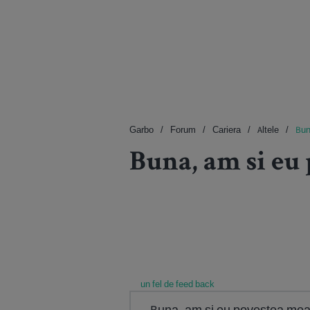
Garbo
Forum
Cariera
Altele
Bun
Buna, am si eu 
un fel de feed back
Buna, am si eu povestea mea.