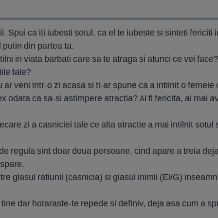
. Spui ca iti iubesti sotul, ca el te iubeste si sinteti fericit
 putin din partea ta.
ilni in viata barbati care sa te atraga si atunci ce vei face?
ile tale?
ar veni intr-o zi acasa si ti-ar spune ca a intilnit o femeie 
x odata ca sa-si astimpere atractia? Ai fi fericita, ai mai
ecare zi a casniciei tale ce alta atractie a mai intilnit sotu
 de regula sint doar doua persoane, cind apare a treia dej
ispare.
ntre glasul ratiunii (casnicia) si glasul inimii (El/G) insea
e dar hotaraste-te repede si definiv, deja asa cum a spus si
.