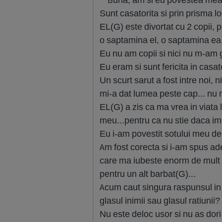
Sunt casatorita si prin prisma 
EL(G) este divortat cu 2 copii, p
o saptamina el, o saptamina ea.
Eu nu am copii si nici nu m-am g
Eu eram si sunt fericita in casa
Un scurt sarut a fost intre noi, 
mi-a dat lumea peste cap... nu m
EL(G) a zis ca ma vrea in viata 
meu...pentru ca nu stie daca im
Eu i-am povestit sotului meu des
Am fost corecta si i-am spus ade
care ma iubeste enorm de mult s
pentru un alt barbat(G)...
Acum caut singura raspunsul in 
glasul inimii sau glasul ratiunii?
Nu este deloc usor si nu as dori