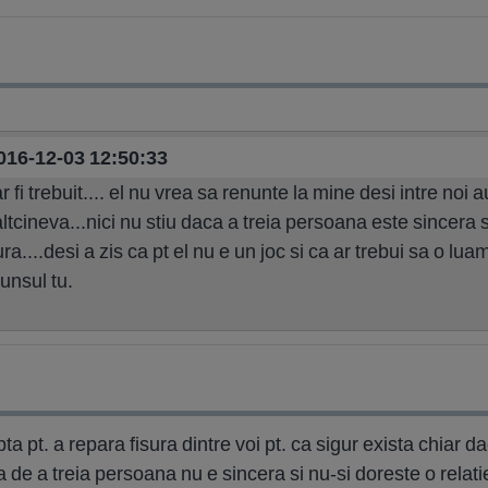
2016-12-03 12:50:33
r fi trebuit.... el nu vrea sa renunte la mine desi intre noi au
tcineva...nici nu stiu daca a treia persoana este sincera s
....desi a zis ca pt el nu e un joc si ca ar trebui sa o lua
unsul tu.
upta pt. a repara fisura dintre voi pt. ca sigur exista chiar 
a de a treia persoana nu e sincera si nu-si doreste o relati