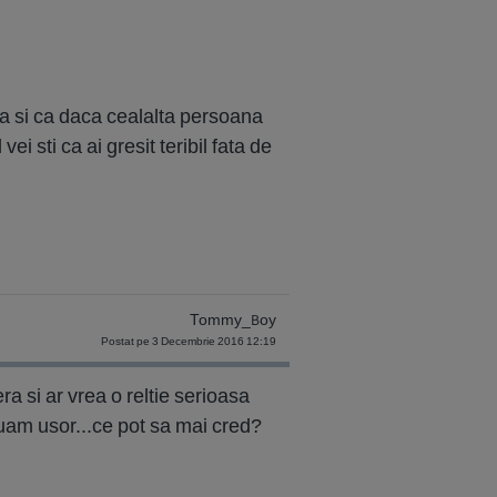
ta si ca daca cealalta persoana
ei sti ca ai gresit teribil fata de
Tommy_Boy
Postat pe 3 Decembrie 2016 12:19
era si ar vrea o reltie serioasa
 luam usor...ce pot sa mai cred?