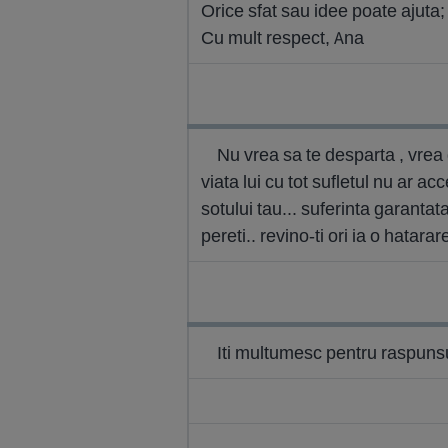
Orice sfat sau idee poate ajuta
Cu mult respect, Ana
Nu vrea sa te desparta , vrea d
viata lui cu tot sufletul nu ar acc
sotului tau... suferinta garantat
pereti.. revino-ti ori ia o hatara
Iti multumesc pentru raspunsul