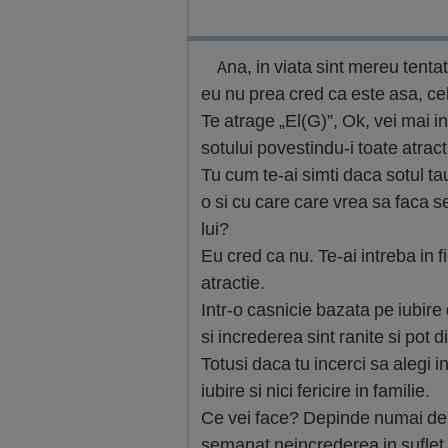
Ana, in viata sint mereu tentatii
eu nu prea cred ca este asa, cel
Te atrage „El(G)”, Ok, vei mai int
sotului povestindu-i toate atracti
Tu cum te-ai simti daca sotul tau 
o si cu care care vrea sa faca se
lui?
Eu cred ca nu. Te-ai intreba in fi
atractie.
Intr-o casnicie bazata pe iubire
si increderea sint ranite si pot d
Totusi daca tu incerci sa alegi i
iubire si nici fericire in familie.
Ce vei face? Depinde numai de tin
semanat neincrederea in suflet