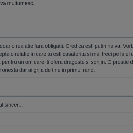
; va multumesc.
oar o realatie fara obligatii. Cred ca esti putin naiva. Vor
epta o relatie in care tu esti casatorita si mai treci pe la el u
a pentru un om care iti ofera dragoste si sprijin. O prostie
re onesta dar ai grija de tine in primul rand.
 sincer...