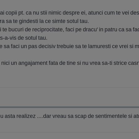
ai copii pt. ca nu stii nimic despre ei, atunci cum te vei de
ra sa te gindesti la ce simte sotul tau.
 te bucuri de reciprocitate, faci pe dracu' in patru ca sa fa
s-a-vis de sotul tau.
 sa faci un pas decisiv trebuie sa te lamuresti ce vrei si m
a nici un angajament fata de tine si nu vrea sa-ti strice casn
 asta realizez ....dar vreau sa scap de sentimentele si atr