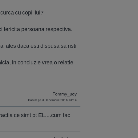
scurca cu copii lui?
ci fericita persoana respectiva.
ai ales daca esti dispusa sa risti
icia, in concluzie vrea o relatie
Tommy_Boy
Postat pe 3 Decembrie 2016 13:14
actia ce simt pt EL....cum fac