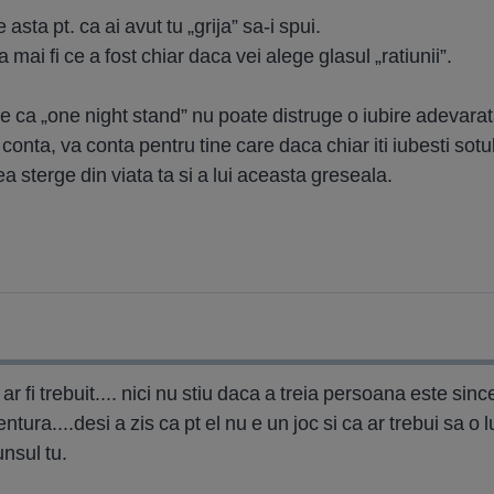
e asta pt. ca ai avut tu „grija” sa-i spui.
mai fi ce a fost chiar daca vei alege glasul „ratiunii”.
ne ca „one night stand” nu poate distruge o iubire adevara
onta, va conta pentru tine care daca chiar iti iubesti sotul v
a sterge din viata ta si a lui aceasta greseala.
ar fi trebuit.... nici nu stiu daca a treia persoana este sinc
tura....desi a zis ca pt el nu e un joc si ca ar trebui sa o
nsul tu.