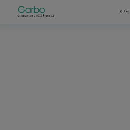
SPEC
Ghid pentru o viață împlinită