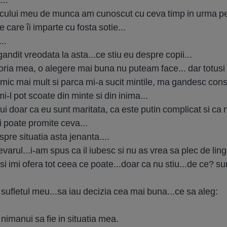
locului meu de munca am cunoscut cu ceva timp in urma pe
e care îi imparte cu fosta sotie...
..
andit vreodata la asta...ce stiu eu despre copii...
toria mea, o alegere mai buna nu puteam face... dar totusi
nimic mai mult si parca mi-a sucit mintile, ma gandesc consta
i-l pot scoate din minte si din inima...
lui doar ca eu sunt maritata, ca este putin complicat si ca
i poate promite ceva...
pre situatia asta jenanta....
varul...i-am spus ca il iubesc si nu as vrea sa plec de li
i imi ofera tot ceea ce poate...doar ca nu stiu...de ce? s
sufletul meu...sa iau decizia cea mai buna...ce sa aleg:
 nimanui sa fie in situatia mea.