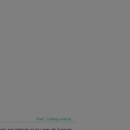
Fwd : Limbaj civilizat
s pg intregi,si nu am vb lucruri