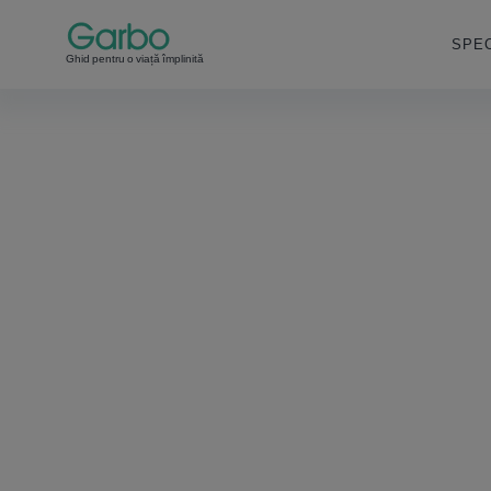
SPEC
Ghid pentru o viață împlinită