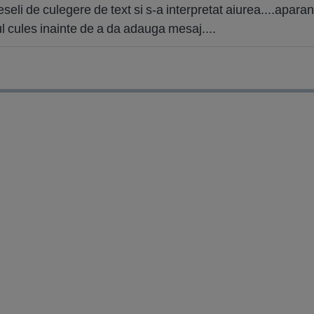
eseli de culegere de text si s-a interpretat aiurea....apara
tul cules inainte de a da adauga mesaj....