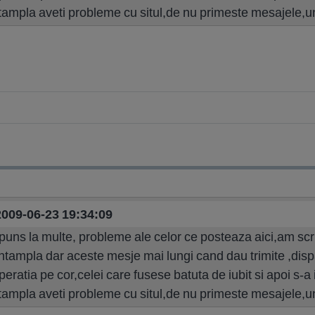
ntampla aveti probleme cu situl,de nu primeste mesajele,
 2009-06-23 19:34:09
ns la multe, probleme ale celor ce posteaza aici,am scris
 intampla dar aceste mesje mai lungi cand dau trimite ,disp
peratia pe cor,celei care fusese batuta de iubit si apoi s-a
ntampla aveti probleme cu situl,de nu primeste mesajele,