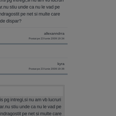
ar.nu stiu unde ca nu le vad pe
indragostit pe net si multe care
nde dispar?
allexanndrra
Postat pe 23 Iunie 2009 19:34
kyra
Postat pe 23 Iunie 2009 19:36
 pg intregi,si nu am vb lucruri
ar.nu stiu unde ca nu le vad pe
 indragostit pe net si multe care