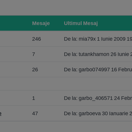
Mesaje
Ultimul Mesaj
246
De la: mia79x 1 Iunie 2009 1
7
De la: tutankhamon 26 Iunie
26
De la: garbo074997 16 Febru
1
De la: garbo_406571 24 Febr
e
47
De la: garboeva 30 Ianuarie 