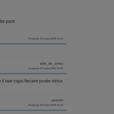
te parti
Postat pe 23 Iunie 2009 19:43
wife_de_zmeu
Postat pe 23 Iunie 2009 19:55
 il taie capu fiecare poate strica
yavrum
Postat pe 26 Iunie 2009 10:15