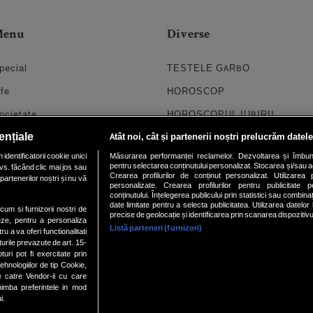
Menu
Diverse
pecial
TESTELE GARBO
ife
HOROSCOP
ocietate
HOROSCOPUL IUBIRII
ențiale
Atât noi, cât și partenerii noștri prelucrăm datele
til
FORUMURI
dentificatorii cookie unici
Măsurarea performanței reclamelor. Dezvoltarea și îmbunătăți
oroscop
TRATAMENTE NATURISTE
pentru selectarea conținutului personalizat. Stocarea și/sau ac
vs. făcând clic mai jos sau
Crearea profilurilor de conținut personalizat. Utilizarea pr
partenerilor noștri și nu vă
uiz
DICTIONARE NUME
personalizate. Crearea profilurilor pentru publicitate 
conținutului. Înțelegerea publicului prin statistici sau combinaț
date limitate pentru a selecta publicitatea. Utilizarea datelor
chipa
ecum si furnizorii nostri de
precise de geolocație și identificarea prin scanarea dispozitivu
eze, pentru a personaliza
Listă parteneri (furnizori)
ideo
ru a va oferi functionalitati
turile prevazute de art. 15-
ri pot fi exercitate prin
hnologiilor de tip Cookie,
e catre Vendor-ii cu care
mba preferintele in mod
Site din rețeaua
INTERNETCORP
• Alte site-uri din rețea:
i.
Retail
|
Future Banking
|
Start-up
|
Green Start-Up
|
9news.ro
|
Retail
|
Start-up
|