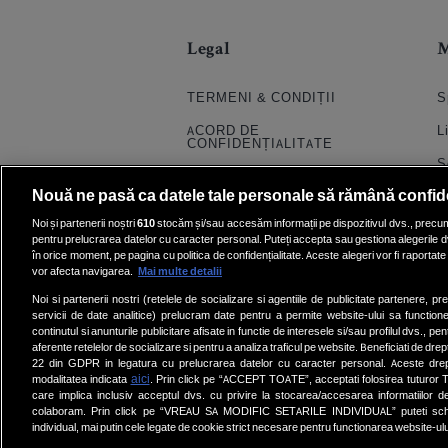
Legal
TERMENI & CONDIȚII
S
ACORD DE
L
CONFIDENȚIALITATE
S
POLITICA COOKIES
Nouă ne pasă ca datele tale personale să rămână confid
S
PRELUCRAREA DATELOR
Noi și partenerii noștri
610
stocăm și/sau accesăm informații pe dispozitivul dvs., precum i
H
pentru prelucrarea datelor cu caracter personal. Puteți accepta sau gestiona alegerile d
CONTACT
în orice moment, pe pagina cu politica de confidențialitate. Aceste alegeri vor fi raportate 
Q
SETĂRI COOKIE
vor afecta navigarea.
Mai multe detalii
E
Noi si partenerii nostri (retelele de socializare si agentiile de publicitate partenere, pr
servicii de date analitice) prelucram date pentru a permite website-ului sa function
V
continutul si anunturile publicitare afisate in functie de interesele si/sau profilul dvs., pent
aferente retelelor de socializare si pentru a analiza traficul pe website. Beneficiati de drep
22 din GDPR in legatura cu prelucrarea datelor cu caracter personal. Aceste dreptu
aici
modalitatea indicata
. Prin click pe “ACCEPT TOATE”, acceptati folosirea tuturor Te
care implica inclusiv acceptul dvs. cu privire la stocarea/accesarea informatiilor d
colaboram. Prin click pe “VREAU SA MODIFIC SETARILE INDIVIDUAL” puteti schi
individual, mai putin cele legate de cookie strict necesare pentru functionarea website-ulu
Wall-Street
|
Kudika
|