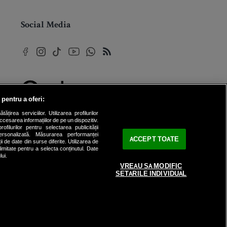
Social Media
 pentru a oferi:
© 2026 Internet Corp SRL
rea serviciilor. Utilizarea profilurilor
Toate drepturile rezervate
cesarea informațiilor de pe un dispozitiv.
ofilurilor pentru selectarea publicității
personalizată. Măsurarea performanței
ACCEPT TOATE
ii de date din surse diferite. Utilizarea de
 limitate pentru a selecta conținutul. Date
lui.
VREAU SA MODIFIC
SETARILE INDIVIDUAL
internet
corp
.dev