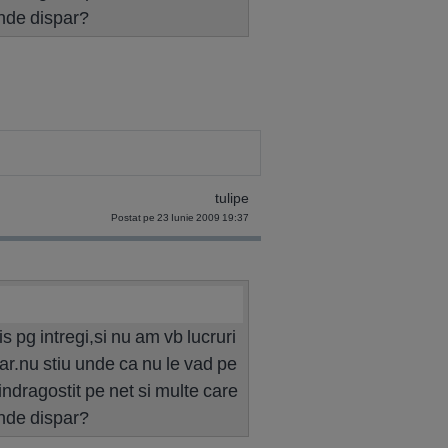
unde dispar?
tulipe
Postat pe 23 Iunie 2009 19:37
 pg intregi,si nu am vb lucruri
ar.nu stiu unde ca nu le vad pe
 indragostit pe net si multe care
unde dispar?