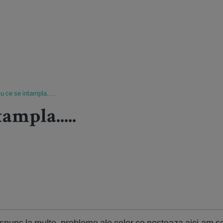
iu ce se intampla.....
ampla.....
puns la multe, probleme ale celor ce posteaza aici,am scri