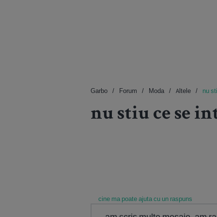
Garbo
Forum
Moda
Altele
nu st
nu stiu ce se int
cine ma poate ajuta cu un raspuns
am scris multe mesaje ,am ras