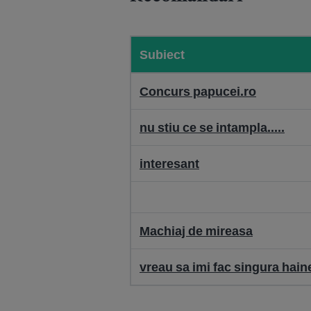
Subiect
Concurs papucei.ro
nu stiu ce se intampla.....
interesant
Machiaj de mireasa
vreau sa imi fac singura hain