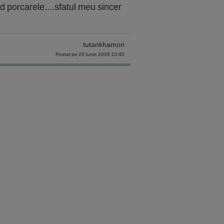
nd porcarele....sfatul meu sincer
tutankhamon
Postat pe 26 Iunie 2009 10:40