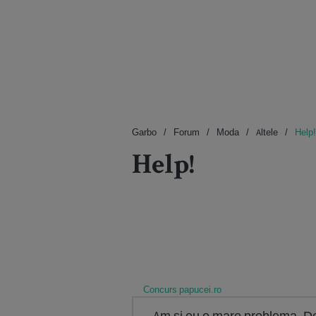
Garbo
Forum
Moda
Altele
Help!
Help!
Concurs papucei.ro
Am si eu o mare problema. D