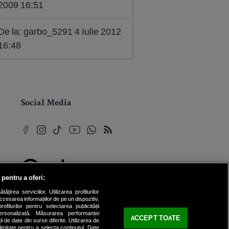
2009 16:51
De la: garbo_5291 4 Iulie 2012
16:48
Social Media
 pentru a oferi:
© 2026 Internet Corp SRL
rea serviciilor. Utilizarea profilurilor
Toate drepturile rezervate
cesarea informațiilor de pe un dispozitiv.
ofilurilor pentru selectarea publicității
personalizată. Măsurarea performanței
ACCEPT TOATE
ii de date din surse diferite. Utilizarea de
 limitate pentru a selecta conținutul. Date