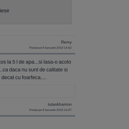
 iese
Remy
Postat pe 6 Ianuarie 2010 14:02
 la 5 l de apa...si lasa-o acolo
..ca daca nu sunt de calitate si
 decat cu foarfeca....
tutankhamon
Postat pe 6 Ianuarie 2010 14:07