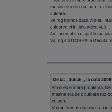
masina era de o culoare roz-bomb
culoare.
Va rog frumos daca vi s-au intam
culoarea ei initiala adica ALB.
Am incercat sa o spal la masina
Va rog AJUTORR!!! e Gecuta m
De la: _dulcik_, la data 200
Am si eu o mare problema. De 
masina era de o culoare roz-bom
culoare.
Va rog frumos daca vi s-au inta