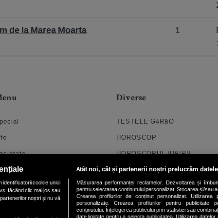
m de la Marea Moarta
1
Menu
Diverse
pecial
TESTELE GARBO
ife
HOROSCOP
ocietate
HOROSCOPUL IUBIRII
ențiale
Atât noi, cât și partenerii noștri prelucrăm datele
til
FORUMURI
dentificatorii cookie unici
Măsurarea performanței reclamelor. Dezvoltarea și îmbunătăți
oroscop
TRATAMENTE NATURISTE
pentru selectarea conținutului personalizat. Stocarea și/sau ac
vs. făcând clic mai jos sau
Crearea profilurilor de conținut personalizat. Utilizarea pr
partenerilor noștri și nu vă
uiz
DICTIONARE NUME
personalizate. Crearea profilurilor pentru publicitate 
conținutului. Înțelegerea publicului prin statistici sau combinaț
date limitate pentru a selecta publicitatea. Utilizarea datelor
chipa