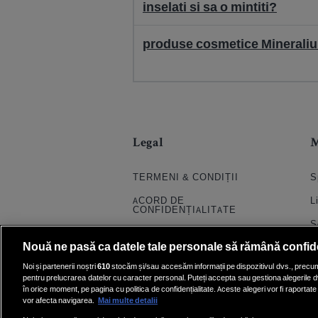
inselati si sa o mintiti?
produse cosmetice Mineraliu
Legal
TERMENI & CONDIȚII
S
ACORD DE
L
CONFIDENȚIALITATE
S
POLITICA COOKIES
Nouă ne pasă ca datele tale personale să rămână confid
S
PRELUCRAREA DATELOR
Noi și partenerii noștri
610
stocăm și/sau accesăm informații pe dispozitivul dvs., precum i
H
pentru prelucrarea datelor cu caracter personal. Puteți accepta sau gestiona alegerile d
CONTACT
în orice moment, pe pagina cu politica de confidențialitate. Aceste alegeri vor fi raportate 
Q
SETĂRI COOKIE
vor afecta navigarea.
Mai multe detalii
E