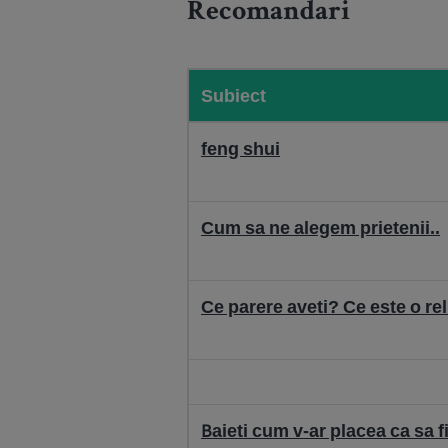
Recomandari
Subiect
feng shui
Cum sa ne alegem prietenii..
Ce parere aveti? Ce este o rel
Baieti cum v-ar placea ca sa f