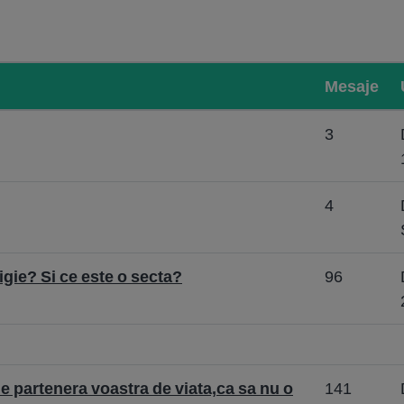
Mesaje
3
4
igie? Si ce este o secta?
96
ie partenera voastra de viata,ca sa nu o
141