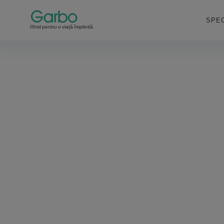
SPEC
Ghid pentru o viață împlinită