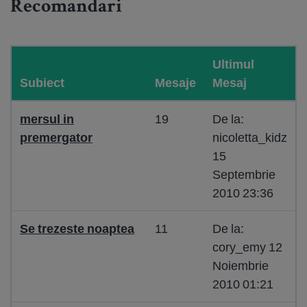
Recomandari
Ultimul
Subiect
Mesaje
Mesaj
mersul in
19
De la:
premergator
nicoletta_kidz
15
Septembrie
2010 23:36
Se trezeste noaptea
11
De la:
cory_emy 12
Noiembrie
2010 01:21