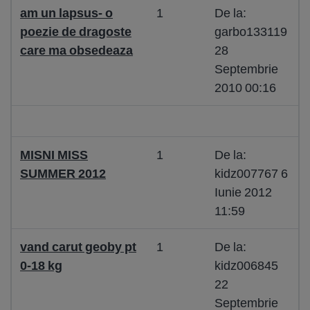
am un lapsus- o
1
De la:
poezie de dragoste
garbo133119
care ma obsedeaza
28
Septembrie
2010 00:16
MISNI MISS
1
De la:
SUMMER 2012
kidz007767 6
Iunie 2012
11:59
vand carut geoby pt
1
De la:
0-18 kg
kidz006845
22
Septembrie