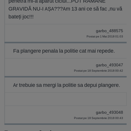
penetra mi-a apărut ciclul...POT RĂMÂNE
GRAVIDĂ NU-I AȘA???Am 13 ani ce să fac ,nu vă
bateți joc!!!
garbo_488575
Postat pe 1 Mai 2018 01:03
Fa plangere penala la politie cat mai repede.
garbo_493047
Postat pe 18 Septembrie 2018 00:42
Ar trebuie sa mergi la politie sa depui plangere.
garbo_493048
Postat pe 18 Septembrie 2018 00:43