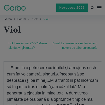
Horoscop 2026
Garbo
Forum
Kidz
Viol
Viol
Pot fi însărcinată???? Mi-am
Buna! La bine este simplu dar am
pierdut virginitatea?
nevoie de părerea voastră
Eram la o petrecere cu iubitul și am ajuns nush
cum într-o cameră, singuri.A început să se
dezbrace (și pe mine)...M-a trântit in pat incercam
să fug mi-a tras o palmă,am căzut lată.M-a
penetrat,a ejaculat in mine..etc .A durat vreo
jumătate de oră până s-a oprit.Intre timp ce mă