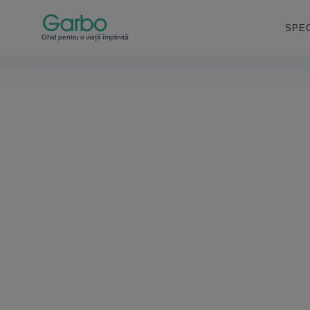
SPEC
Ghid pentru o viață împlinită