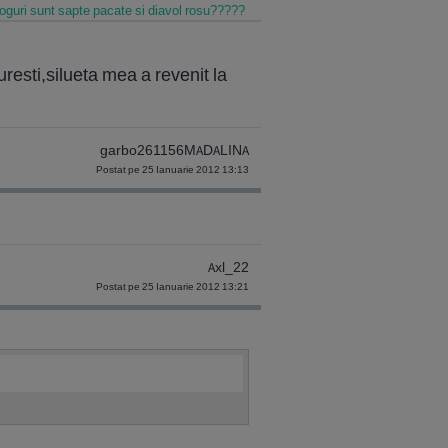
oguri sunt sapte pacate si diavol rosu?????
resti,silueta mea a revenit la
garbo261156MADALINA
Postat pe 25 Ianuarie 2012 13:13
Axl_22
Postat pe 25 Ianuarie 2012 13:21