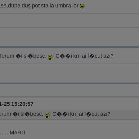
oase,dupa duș pot sta la umbra lor
pi forum �i sl�besc.
C��i km ai f�cut azi?
01-25 15:20:57
 forum �i sl�besc.
C��i km ai f�cut azi?
.....MARIT