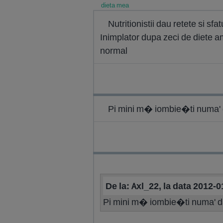
dieta mea
Nutritionistii dau retete si s
Inimplator dupa zeci de diete am
normal
Pi mini m� iombie�ti numa'
De la: Axl_22, la data 2012-
Pi mini m� iombie�ti numa' 