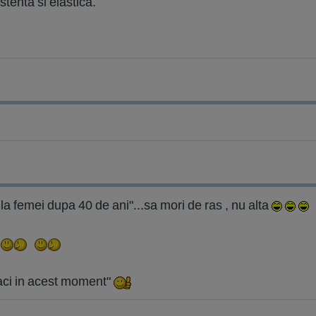
stenta si elastica.
x la femei dupa 40 de ani"...sa mori de ras , nu alta
e faci in acest moment"