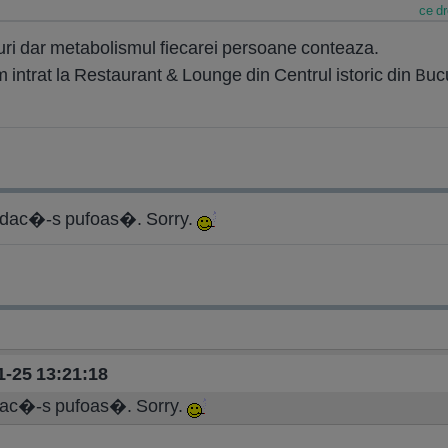
ce dr
faturi dar metabolismul fiecarei persoane conteaza.
 intrat la Restaurant & Lounge din Centrul istoric din Bucu
 dac�-s pufoas�. Sorry.
01-25 13:21:18
dac�-s pufoas�. Sorry.