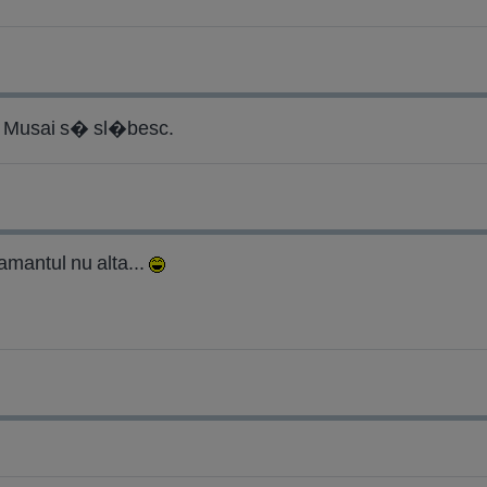
 Musai s� sl�besc.
amantul nu alta...