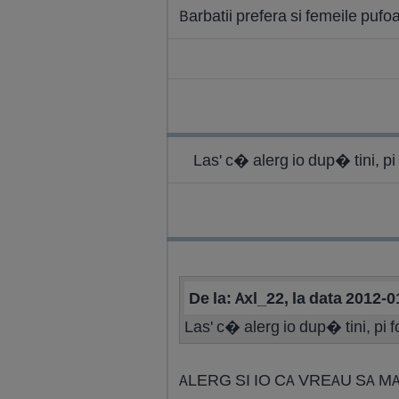
Barbatii prefera si femeile puf
Las' c� alerg io dup� tini, 
De la: Axl_22, la data 2012-
Las' c� alerg io dup� tini, pi
ALERG SI IO CA VREAU SA MA 