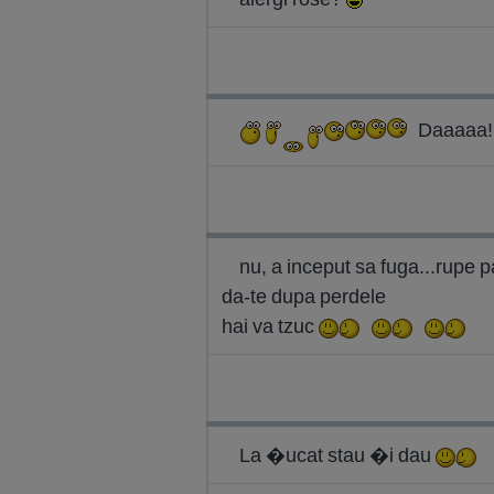
Daaaaa!
nu, a inceput sa fuga...rupe p
da-te dupa perdele
hai va tzuc
La �ucat stau �i dau