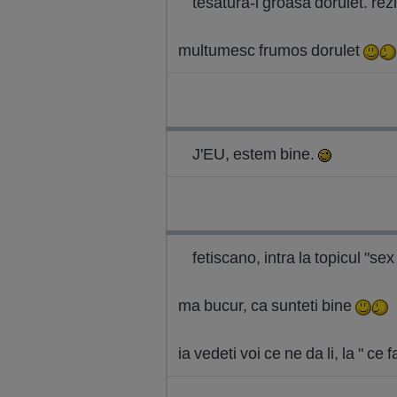
tesatura-i groasa dorulet. rezi
multumesc frumos dorulet
J'EU, estem bine.
fetiscano, intra la topicul "se
ma bucur, ca sunteti bine
ia vedeti voi ce ne da li, la " c