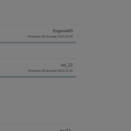
Eugenia69
Postat pe 28 Ianuarie 2012 20:58
Axl_22
Postat pe 28 Ianuarie 2012 21:02
dor72_