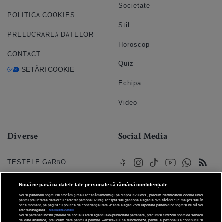
Societate
POLITICA COOKIES
Stil
PRELUCRAREA DATELOR
Horoscop
CONTACT
Quiz
SETĂRI COOKIE
Echipa
Video
Diverse
Social Media
TESTELE GARBO
HOROSCOP
Nouă ne pasă ca datele tale personale să rămână confidențiale
Noi și partenerii noștri
610
stocăm și/sau accesăm informații pe dispozitivul dvs., precum identificatorii cookie unici
HOROSCOPUL IUBIRII
pentru prelucrarea datelor cu caracter personal. Puteți accepta sau gestiona alegerile dvs. făcând clic mai jos sau în
orice moment, pe pagina cu politica de confidențialitate. Aceste alegeri vor fi raportate partenerilor noștri și nu vă vor
afecta navigarea.
Mai multe detalii
Noi si partenerii nostri (retelele de socializare si agentiile de publicitate partenere, precum si furnizorii nostri de servicii
© 2026 Internet Corp SRL
FORUMURI
de date analitice) prelucram date pentru a permite website-ului sa functioneze, pentru a personaliza continutul si