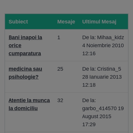
Subiect
Mesaje
Ultimul Mesaj
Bani inapoi la
1
De la: Mihaa_kidz
orice
4 Noiembrie 2010
cumparatura
12:16
medicina sau
25
De la: Cristina_5
psihologie?
28 Ianuarie 2013
12:18
Atentie la munca
32
De la:
la domiciliu
garbo_414570 19
August 2015
17:29