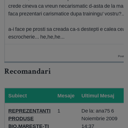
crede cineva ca vreun necarismatic d-asta de la mama
faca prezentari carismatice dupa trainingu' vostru?...
a-i face pe prosti sa creada ca-s destepti e calea cea
escrocherie... he,he,he...
Postat 
Recomandari
Subiect
Mesaje
Ultimul Mesaj
REPREZENTANTI
1
De la: ana75 6
PRODUSE
Noiembrie 2009
BIO,MARESTE-TI
14:37