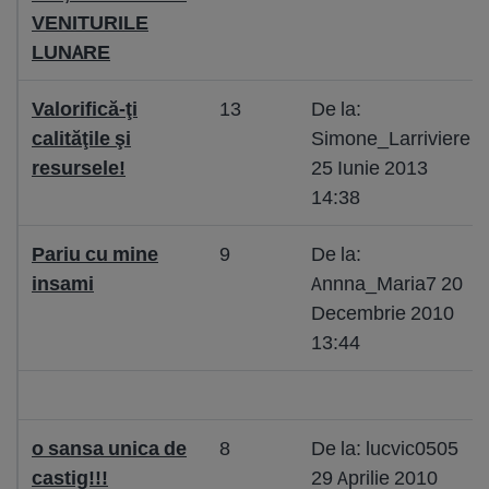
VENITURILE
LUNARE
Valorifică-ţi
13
De la:
calităţile şi
Simone_Larriviere
resursele!
25 Iunie 2013
14:38
Pariu cu mine
9
De la:
insami
Annna_Maria7 20
Decembrie 2010
13:44
o sansa unica de
8
De la: lucvic0505
castig!!!
29 Aprilie 2010