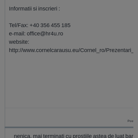
Informatii si inscrieri :
Tel/Fax: +40 356 455 185
e-mail:
office@hr4u.ro
website:
http://www.cornelcarausu.eu/Cornel_ro/Prezentari_c
Postat 
nenica, mai terminati cu prostiile astea de luat banii