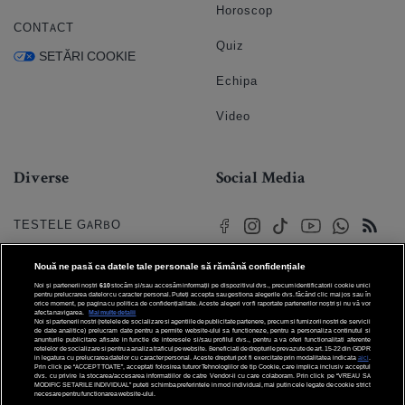
Horoscop
CONTACT
Quiz
SETĂRI COOKIE
Echipa
Video
Diverse
Social Media
TESTELE GARBO
HOROSCOP
Nouă ne pasă ca datele tale personale să rămână confidențiale
Noi și partenerii noștri
610
stocăm și/sau accesăm informații pe dispozitivul dvs., precum identificatorii cookie unici
HOROSCOPUL IUBIRII
pentru prelucrarea datelor cu caracter personal. Puteți accepta sau gestiona alegerile dvs. făcând clic mai jos sau în
orice moment, pe pagina cu politica de confidențialitate. Aceste alegeri vor fi raportate partenerilor noștri și nu vă vor
afecta navigarea.
Mai multe detalii
Noi si partenerii nostri (retelele de socializare si agentiile de publicitate partenere, precum si furnizorii nostri de servicii
© 2026 Internet Corp SRL
FORUMURI
de date analitice) prelucram date pentru a permite website-ului sa functioneze, pentru a personaliza continutul si
Toate drepturile rezervate
anunturile publicitare afisate in functie de interesele si/sau profilul dvs., pentru a va oferi functionalitati aferente
retelelor de socializare si pentru a analiza traficul pe website. Beneficiati de drepturile prevazute de art. 15-22 din GDPR
in legatura cu prelucrarea datelor cu caracter personal. Aceste drepturi pot fi exercitate prin modalitatea indicata
aici
.
TRATAMENTE NATURISTE
Prin click pe “ACCEPT TOATE”, acceptati folosirea tuturor Tehnologiilor de tip Cookie, care implica inclusiv acceptul
dvs. cu privire la stocarea/accesarea informatiilor de catre Vendor-ii cu care colaboram. Prin click pe “VREAU SA
MODIFIC SETARILE INDIVIDUAL” puteti schimba preferintele in mod individual, mai putin cele legate de cookie strict
necesare pentru functionarea website-ului.
DICTIONARE NUME