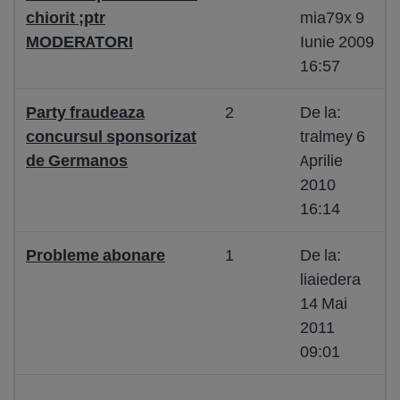
chiorit ;ptr
mia79x 9
MODERATORI
Iunie 2009
16:57
Party fraudeaza
2
De la:
concursul sponsorizat
tralmey 6
de Germanos
Aprilie
2010
16:14
Probleme abonare
1
De la:
liaiedera
14 Mai
2011
09:01