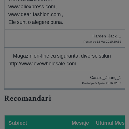
www.aliexpress.com,
www.dear-fashion.com ,
Ele sunt o alegere buna.
Harden_Jack_1
Postat pe 12 Mai 2015 20:35
Magazin on-line cu siguranta, diverse stiluri
http://www.evewholesale.com
Cassie_Zhang_1
Postat pe 5 Aprilie 2016 12:57
Recomandari
Subiect
Mesaje
Ultimul Mesaj