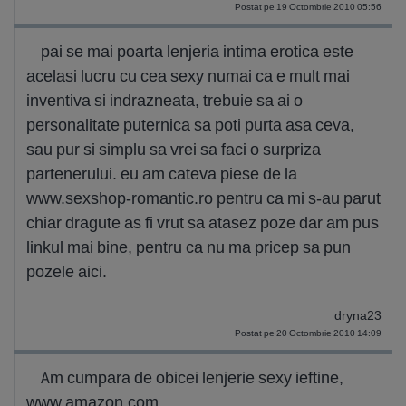
Postat pe 19 Octombrie 2010 05:56
pai se mai poarta lenjeria intima erotica este
acelasi lucru cu cea sexy numai ca e mult mai
inventiva si indrazneata, trebuie sa ai o
personalitate puternica sa poti purta asa ceva,
sau pur si simplu sa vrei sa faci o surpriza
partenerului. eu am cateva piese de la
www.sexshop-romantic.ro pentru ca mi s-au parut
chiar dragute as fi vrut sa atasez poze dar am pus
linkul mai bine, pentru ca nu ma pricep sa pun
pozele aici.
dryna23
Postat pe 20 Octombrie 2010 14:09
Am cumpara de obicei lenjerie sexy ieftine,
www.amazon.com,