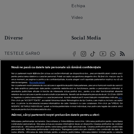
Echipa
Video
Diverse
Social Media
TESTELE GARBO
HOROSCOP
Nouă ne pasă ca datele tale personale să rămână confidențiale
Noi și partenerii noștri
610
stocăm și/sau accesăm informații pe dispozitivul dvs., precum identificatorii cookie unici
HOROSCOPUL IUBIRII
pentru prelucrarea datelor cu caracter personal. Puteți accepta sau gestiona alegerile dvs. făcând clic mai jos sau în
orice moment, pe pagina cu politica de confidențialitate. Aceste alegeri vor fi raportate partenerilor noștri și nu vă vor
afecta navigarea.
Mai multe detalii
Noi si partenerii nostri (retelele de socializare si agentiile de publicitate partenere, precum si furnizorii nostri de servicii
© 2026 Internet Corp SRL
FORUMURI
de date analitice) prelucram date pentru a permite website-ului sa functioneze, pentru a personaliza continutul si
Toate drepturile rezervate
anunturile publicitare afisate in functie de interesele si/sau profilul dvs., pentru a va oferi functionalitati aferente
retelelor de socializare si pentru a analiza traficul pe website. Beneficiati de drepturile prevazute de art. 15-22 din GDPR
in legatura cu prelucrarea datelor cu caracter personal. Aceste drepturi pot fi exercitate prin modalitatea indicata
aici
.
TRATAMENTE NATURISTE
Prin click pe “ACCEPT TOATE”, acceptati folosirea tuturor Tehnologiilor de tip Cookie, care implica inclusiv acceptul
dvs. cu privire la stocarea/accesarea informatiilor de catre Vendor-ii cu care colaboram. Prin click pe “VREAU SA
MODIFIC SETARILE INDIVIDUAL” puteti schimba preferintele in mod individual, mai putin cele legate de cookie strict
necesare pentru functionarea website-ului.
DICTIONARE NUME
Atât noi, cât și partenerii noștri prelucrăm datele pentru a oferi:
Măsurarea performanței reclamelor. Dezvoltarea și îmbunătățirea serviciilor. Utilizarea profilurilor pentru selectarea
conținutului personalizat. Stocarea și/sau accesarea informațiilor de pe un dispozitiv. Crearea profilurilor de conținut
personalizat. Utilizarea profilurilor pentru selectarea publicității personalizate. Crearea profilurilor pentru publicitate
personalizată. Măsurarea performanței conținutului. Înțelegerea publicului prin statistici sau combinații de date din
surse diferite. Utilizarea de date limitate pentru a selecta publicitatea. Utilizarea datelor limitate pentru a selecta