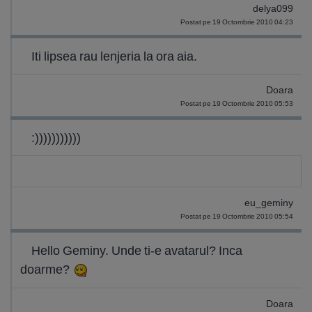
delya099
Postat pe 19 Octombrie 2010 04:23
Iti lipsea rau lenjeria la ora aia.
Doara
Postat pe 19 Octombrie 2010 05:53
:)))))))))))
eu_geminy
Postat pe 19 Octombrie 2010 05:54
Hello Geminy. Unde ti-e avatarul? Inca
doarme?
Doara