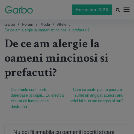
Horoscop 2026
Garbo
Forum
Moda
Altele
De ce am alergie la oameni mincinosi si prefacuti?
De ce am alergie la
oameni mincinosi si
prefacuti?
Divorturile sunt foarte
Cum isi poate pastra pacea in
dureroase pt copiii...Eu cred ca
suflet un angajat atunci cand
ei simt ca lumea lor se
seful lui e un om artagos si rau?
destrama..
Nu pot fii amabila cu oamenii ipocriti si care