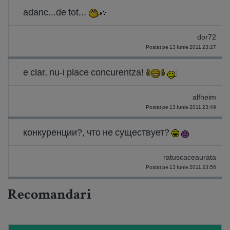
adanc...de tot...
dor72
Postat pe 13 Iunie 2011 23:27
e clar, nu-i place concurentza!
alfheim
Postat pe 13 Iunie 2011 23:49
конкуренции?, что не существует?
ratuscaceaurata
Postat pe 13 Iunie 2011 23:56
Recomandari