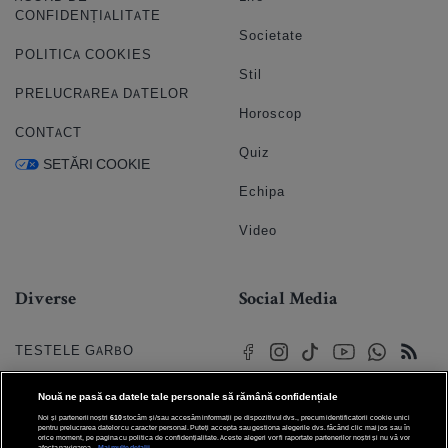
CONFIDENȚIALITATE
Societate
POLITICA COOKIES
Stil
PRELUCRAREA DATELOR
Horoscop
CONTACT
Quiz
SETĂRI COOKIE
Echipa
Video
Diverse
Social Media
TESTELE GARBO
HOROSCOP
Nouă ne pasă ca datele tale personale să rămână confidențiale
Noi și partenerii noștri
610
stocăm și/sau accesăm informații pe dispozitivul dvs., precum identificatorii cookie unici
HOROSCOPUL IUBIRII
pentru prelucrarea datelor cu caracter personal. Puteți accepta sau gestiona alegerile dvs. făcând clic mai jos sau în
orice moment, pe pagina cu politica de confidențialitate. Aceste alegeri vor fi raportate partenerilor noștri și nu vă vor
afecta navigarea.
Mai multe detalii