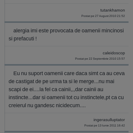
tutankhamon
Postat pe 27 August 2010 21:52
alergia imi este provocata de oamenii mincinosi
si prefacuti !
caleidoscop
Postat pe 22 Septembrie 2010 15:57
Eu nu suport oamenii care daca simt ca au ceva
de castigat de pe urma ta si le merge...nu mai
scapi de ei....la fel ca cainii,,,dar cainii au
instincte...dar si oamenii tot cu instinctele,pt ca cu
creierul nu gandesc nicidecum....
ingerasulluptator
Postat pe 13 Iunie 2011 16:42