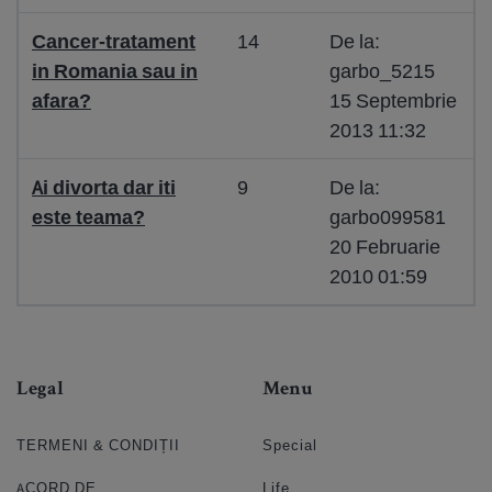
Cancer-tratament
14
De la:
in Romania sau in
garbo_5215
afara?
15 Septembrie
2013 11:32
Ai divorta dar iti
9
De la:
este teama?
garbo099581
20 Februarie
2010 01:59
Legal
Menu
TERMENI & CONDIȚII
Special
ACORD DE
Life