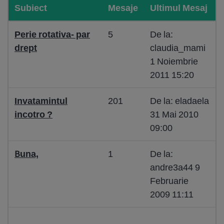
Subiect
Mesaje
Ultimul Mesaj
Perie rotativa- par
5
De la:
drept
claudia_mami
1 Noiembrie
2011 15:20
Invatamintul
201
De la: eladaela
incotro ?
31 Mai 2010
09:00
Buna,
1
De la:
andre3a44 9
Februarie
2009 11:11