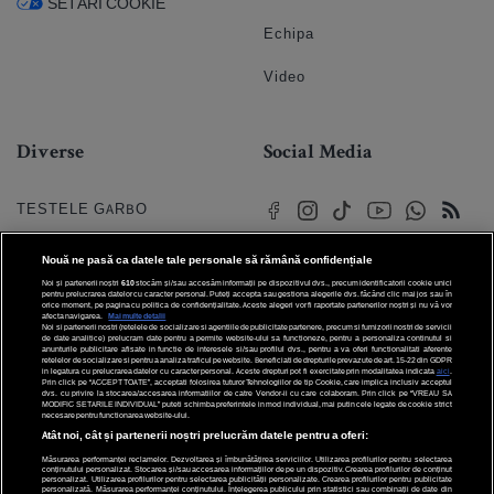
SETĂRI COOKIE
Echipa
Video
Diverse
Social Media
TESTELE GARBO
HOROSCOP
Nouă ne pasă ca datele tale personale să rămână confidențiale
Noi și partenerii noștri
610
stocăm și/sau accesăm informații pe dispozitivul dvs., precum identificatorii cookie unici
HOROSCOPUL IUBIRII
pentru prelucrarea datelor cu caracter personal. Puteți accepta sau gestiona alegerile dvs. făcând clic mai jos sau în
orice moment, pe pagina cu politica de confidențialitate. Aceste alegeri vor fi raportate partenerilor noștri și nu vă vor
afecta navigarea.
Mai multe detalii
Noi si partenerii nostri (retelele de socializare si agentiile de publicitate partenere, precum si furnizorii nostri de servicii
© 2026 Internet Corp SRL
FORUMURI
de date analitice) prelucram date pentru a permite website-ului sa functioneze, pentru a personaliza continutul si
Toate drepturile rezervate
anunturile publicitare afisate in functie de interesele si/sau profilul dvs., pentru a va oferi functionalitati aferente
retelelor de socializare si pentru a analiza traficul pe website. Beneficiati de drepturile prevazute de art. 15-22 din GDPR
in legatura cu prelucrarea datelor cu caracter personal. Aceste drepturi pot fi exercitate prin modalitatea indicata
aici
.
TRATAMENTE NATURISTE
Prin click pe “ACCEPT TOATE”, acceptati folosirea tuturor Tehnologiilor de tip Cookie, care implica inclusiv acceptul
dvs. cu privire la stocarea/accesarea informatiilor de catre Vendor-ii cu care colaboram. Prin click pe “VREAU SA
MODIFIC SETARILE INDIVIDUAL” puteti schimba preferintele in mod individual, mai putin cele legate de cookie strict
necesare pentru functionarea website-ului.
DICTIONARE NUME
Atât noi, cât și partenerii noștri prelucrăm datele pentru a oferi:
Măsurarea performanței reclamelor. Dezvoltarea și îmbunătățirea serviciilor. Utilizarea profilurilor pentru selectarea
conținutului personalizat. Stocarea și/sau accesarea informațiilor de pe un dispozitiv. Crearea profilurilor de conținut
personalizat. Utilizarea profilurilor pentru selectarea publicității personalizate. Crearea profilurilor pentru publicitate
personalizată. Măsurarea performanței conținutului. Înțelegerea publicului prin statistici sau combinații de date din