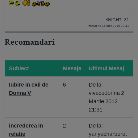
KNIGHT_31
Postat pe 16 Iulie 2010 00:41
Recomandari
Subiect
Mesaje
Ultimul Mesaj
Iubire in exil de
6
De la:
Donna V
vivacedonna 2
Martie 2012
21:31
increderea in
2
De la:
relatie
yanyacharberet