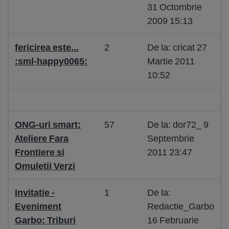
31 Octombrie
2009 15:13
fericirea este...
2
De la: cricat 27
:sml-happy0065:
Martie 2011
10:52
ONG-uri smart:
57
De la: dor72_ 9
Ateliere Fara
Septembrie
Frontiere si
2011 23:47
Omuletii Verzi
Invitatie -
1
De la:
Eveniment
Redactie_Garbo
Garbo: Triburi
16 Februarie