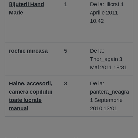
Bijuterii Hand
1
De la: lilicrst 4
Made
Aprilie 2011
10:42
rochie mireasa
5
De la:
Thor_again 3
Mai 2011 18:31
Haine, accesorii,
3
De la:
camera copilului
pantera_neagra
toate lucrate
1 Septembrie
manual
2010 13:01