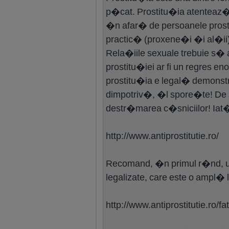
p�cat. Prostitu�ia atenteaz� 
�n afar� de persoanele prost
practic� (proxene�i �i al�ii).
Rela�iile sexuale trebuie s
prostitu�iei ar fi un regres en
prostitu�ia e legal� demonst
dimpotriv�, �l spore�te! De a
destr�marea c�sniciilor! Iat� 
http://www.antiprostitutie.ro/
Recomand, �n primul r�nd, ur
legalizate, care este o ampl� 
http://www.antiprostitutie.ro/fa