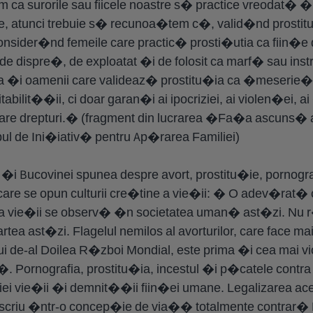
a surorile sau fiicele noastre s� practice vreodat� 
, atunci trebuie s� recunoa�tem c�, valid�nd prosti
onsider�nd femeile care practic� prosti�utia ca fiin�e d
de dispre�, de exploatat �i de folosit ca marf� sau inst
ca �i oamenii care valideaz� prostitu�ia ca �meserie�,
hitabilit��ii, ci doar garan�i ai ipocriziei, ai violen�ei
are drepturi.� (fragment din lucrarea �Fa�a ascuns� a 
ul de Ini�iativ� pentru Ap�rarea Familiei)
i �i Bucovinei spunea despre avort, prostitu�ie, pornograf
are se opun culturii cre�tine a vie�ii: � O adev�rat
a vie�ii se observ� �n societatea uman� ast�zi. Nu r�
a ast�zi. Flagelul nemilos al avorturilor, care face mai
 de-al Doilea R�zboi Mondial, este prima �i cea mai vio
 Pornografia, prostitu�ia, incestul �i p�catele contra fir
ei vie�ii �i demnit��ii fiin�ei umane. Legalizarea aces
criu �ntr-o concep�ie de via�� totalmente contrar� E