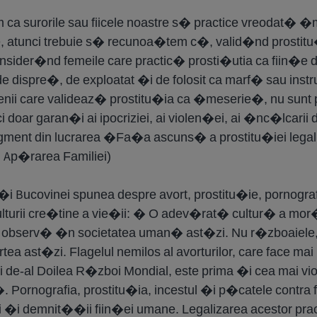
a surorile sau fiicele noastre s� practice vreodat� �
 atunci trebuie s� recunoa�tem c�, valid�nd prostit
nsider�nd femeile care practic� prosti�utia ca fiin�e d
e dispre�, de exploatat �i de folosit ca marf� sau instr
nii care valideaz� prostitu�ia ca �meserie�, nu sunt pr
 ci doar garan�i ai ipocriziei, ai violen�ei, ai �nc�lcar
agment din lucrarea �Fa�a ascuns� a prostitu�iei lega
u Ap�rarea Familiei)
 �i Bucovinei spunea despre avort, prostitu�ie, pornogra
ulturii cre�tine a vie�ii: � O adev�rat� cultur� a mo
e observ� �n societatea uman� ast�zi. Nu r�zboaiele, 
 ast�zi. Flagelul nemilos al avorturilor, care face mai
de-al Doilea R�zboi Mondial, este prima �i cea mai viol
Pornografia, prostitu�ia, incestul �i p�catele contra fir
ii �i demnit��ii fiin�ei umane. Legalizarea acestor prac