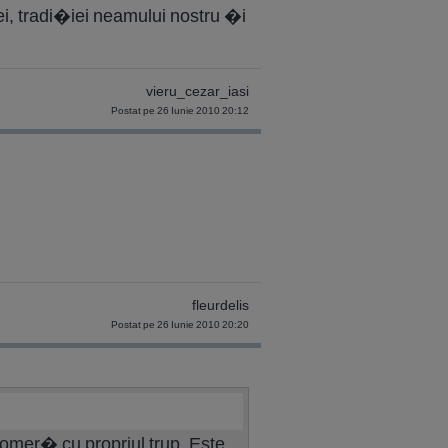
, tradi�iei neamului nostru �i
vieru_cezar_iasi
Postat pe 26 Iunie 2010 20:12
fleurdelis
Postat pe 26 Iunie 2010 20:20
omer� cu propriul trup. Este