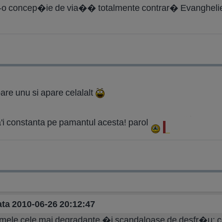
o concep�ie de via�� totalmente contrar� Evangheliei
are unu si apare celalalt
'i constanta pe pamantul acesta! parol
data 2010-06-26 20:12:47
ormele cele mai degradante �i scandaloase de desfr�u: c