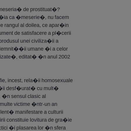
meseria� de prostituat�?
u�ia ca �meserie�, nu facem
e rangul al doilea, ce apar�in
ument de satisfacere a pl�cerii
odusul unei civiliza�ii a
ii demnit��ii umane �i a celor
lizate�, editat� �n anul 2002
fie, incest, rela�ii homosexuale
r�ii desf�urat� cu mult�
�n sensul clasic al
 multe victime �ntr-un an
ent� manifestare a culturii
ii constituie lovitura de gra�ie
tici �i plasarea lor �n sfera