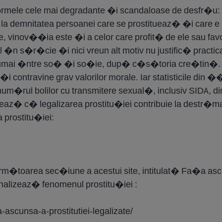
formele cele mai degradante �i scandaloase de desfr�u: 
la demnitatea persoanei care se prostitueaz� �i care e
te, vinov��ia este �i a celor care profit� de ele sau f
ul �n s�r�cie �i nici vreun alt motiv nu justific� practic
umai �ntre so� �i so�ie, dup� c�s�toria cre�tin�. Leg
i contravine grav valorilor morale. Iar statisticile din 
�rul bolilor cu transmitere sexual�, inclusiv SIDA, d
eaz� c� legalizarea prostitu�iei contribuie la destr�ma
a prostitu�iei:
�toarea sec�iune a acestui site, intitulat� Fa�a ascu
nalizeaz� fenomenul prostitu�iei :
a-ascunsa-a-prostitutiei-legalizate/