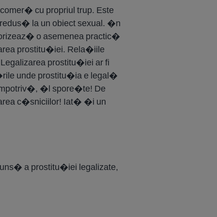
comer� cu propriul trup. Este
 redus� la un obiect sexual. �n
avorizeaz� o asemenea practic�
area prostitu�iei. Rela�iile
alizarea prostitu�iei ar fi
��rile unde prostitu�ia e legal�
impotriv�, �l spore�te! De
rea c�sniciilor! Iat� �i un
ns� a prostitu�iei legalizate,