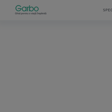
SPEC
Ghid pentru o viață împlinită