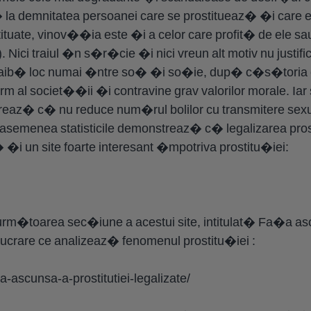
la demnitatea persoanei care se prostitueaz� �i care e
ituate, vinov��ia este �i a celor care profit� de ele 
 Nici traiul �n s�r�cie �i nici vreun alt motiv nu justifi
� aib� loc numai �ntre so� �i so�ie, dup� c�s�toria 
orm al societ��ii �i contravine grav valorilor morale. Iar 
reaz� c� nu reduce num�rul bolilor cu transmitere sexu
semenea statisticile demonstreaz� c� legalizarea prosti
�i un site foarte interesant �mpotriva prostitu�iei:
m�toarea sec�iune a acestui site, intitulat� Fa�a as
lucrare ce analizeaz� fenomenul prostitu�iei :
ta-ascunsa-a-prostitutiei-legalizate/