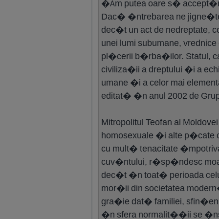
�Am putea oare s� accept�m c
Dac� �ntrebarea ne jigne�te
dec�t un act de nedreptate, c
unei lumi subumane, vrednice 
pl�cerii b�rba�ilor. Statul, 
civiliza�ii a dreptului �i a ec
umane �i a celor mai element
editat� �n anul 2002 de Grup
Mitropolitul Teofan al Moldove
homosexuale �i alte p�cate c
cu mult� tenacitate �mpotriv
cuv�ntului, r�sp�ndesc moarte
dec�t �n toat� perioada celui
mor�ii din societatea modern�.
gra�ie dat� familiei, sfin�eni
�n sfera normalit��ii se �ns