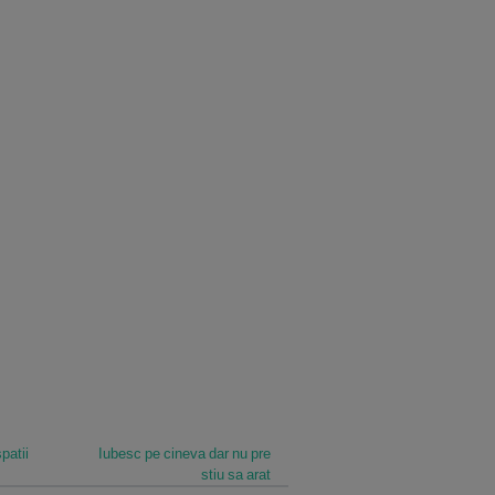
patii
Iubesc pe cineva dar nu pre
stiu sa arat