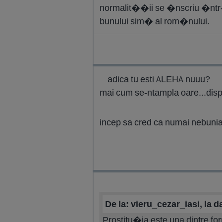
normalit��ii se �nscriu �ntr-
bunului sim� al rom�nului.
adica tu esti ALEHA nuuu?
mai cum se-ntampla oare...disp
incep sa cred ca numai nebunia
De la: vieru_cezar_iasi, la 
Prostitu�ia este una dintre f