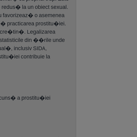
 redus� la un obiect sexual.
sau favorizeaz� o asemenea
c� practicarea prostitu�iei.
cre�tin�. Legalizarea
statisticile din ��rile unde
al�, inclusiv SIDA,
tu�iei contribuie la
cuns� a prostitu�iei