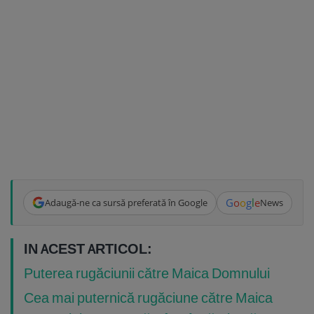
G
o
o
g
l
e
Adaugă-ne ca sursă preferată în Google
News
IN ACEST ARTICOL:
Puterea rugăciunii către Maica Domnului
Cea mai puternică rugăciune către Maica