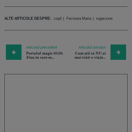
ALTE ARTICOLE DESPRE:
copil
Fecioara Maria
rugaciune
Articolul precedent
Articolul urmator
Portalul magic 05.05:
Cum știi că NU ai
Ziua în care se...
mai trăit o viață...