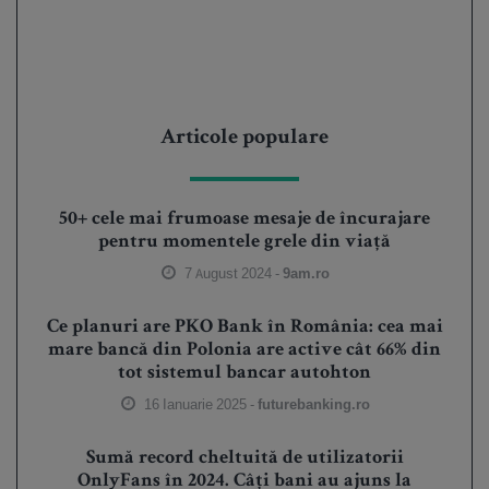
Articole populare
50+ cele mai frumoase mesaje de încurajare
pentru momentele grele din viață
7 August 2024 -
9am.ro
Ce planuri are PKO Bank în România: cea mai
mare bancă din Polonia are active cât 66% din
tot sistemul bancar autohton
16 Ianuarie 2025 -
futurebanking.ro
Sumă record cheltuită de utilizatorii
OnlyFans în 2024. Câți bani au ajuns la