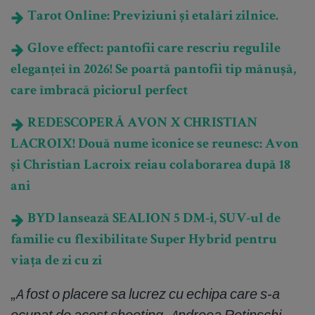
Tarot Online: Previziuni și etalări zilnice.
Glove effect: pantofii care rescriu regulile
eleganței în 2026! Se poartă pantofii tip mănușă,
care îmbracă piciorul perfect
REDESCOPERĂ AVON X CHRISTIAN
LACROIX! Două nume iconice se reunesc: Avon
și Christian Lacroix reiau colaborarea după 18
ani
BYD lansează SEALION 5 DM-i, SUV-ul de
familie cu flexibilitate Super Hybrid pentru
viața de zi cu zi
„
A fost o placere sa lucrez cu echipa care s-a
ocupat de acest shooting. Andreea Retinschi