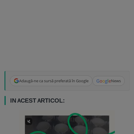
G
o
o
g
l
e
Adaugă-ne ca sursă preferată în Google
News
IN ACEST ARTICOL: