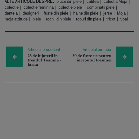
ALTE ARTICOLE DESPRE:
bluze din piele
catifea
colectia Moja
colectie
colectie feminina
colectie piele
combinatii piele
dantela
designeri
fuste din piele
haine din piele
jerse
Moja
moja attitude
piele
rochii din piele
topuri din piele
tricot
voal
Articolul precedent
Articolul urmator
25 de bijuterii in
20 de fuste sic pentru
trendul Toamna -
inceputul toamnei
Iarna