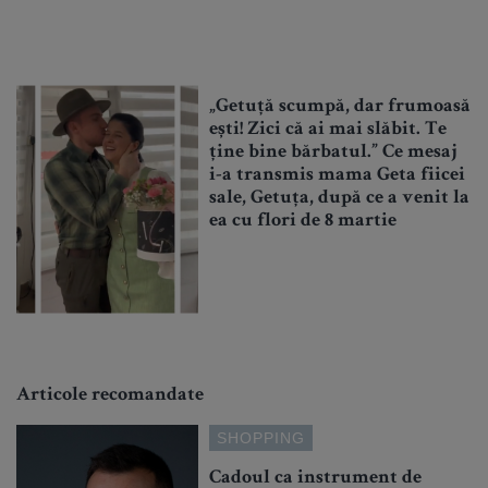
„Getuță scumpă, dar frumoasă
ești! Zici că ai mai slăbit. Te
ține bine bărbatul.” Ce mesaj
i-a transmis mama Geta fiicei
sale, Getuța, după ce a venit la
ea cu flori de 8 martie
Articole recomandate
SHOPPING
Cadoul ca instrument de