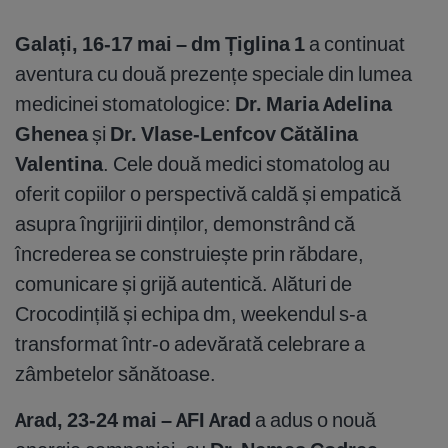
Galați, 16-17 mai – dm Țiglina 1
a continuat
aventura cu două prezențe speciale din lumea
medicinei stomatologice:
Dr. Maria Adelina
Ghenea
și
Dr. Vlase-Lenfcov Cătălina
Valentina
. Cele două medici stomatolog au
oferit copiilor o perspectivă caldă și empatică
asupra îngrijirii dinților, demonstrând că
încrederea se construiește prin răbdare,
comunicare și grijă autentică. Alături de
Crocodințilă și echipa dm, weekendul s-a
transformat într-o adevărată celebrare a
zâmbetelor sănătoase.
Arad, 23-24 mai – AFI Arad
a adus o nouă