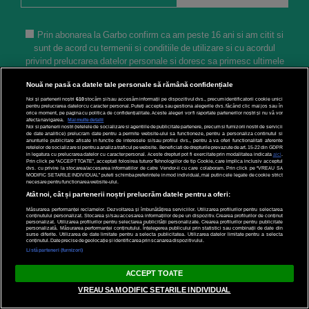
Prin abonarea la Garbo confirm ca am peste 16 ani si am citit si
sunt de acord cu termenii si conditiile de utilizare si cu acordul
privind prelucrarea datelor personale si doresc sa primesc ultimele
noutati publicate pe Garbo pe adresa de e-mail *
Nouă ne pasă ca datele tale personale să rămână confidențiale
Noi și partenerii noștri
610
stocăm și/sau accesăm informații pe dispozitivul dvs., precum identificatorii cookie unici
pentru prelucrarea datelor cu caracter personal. Puteți accepta sau gestiona alegerile dvs. făcând clic mai jos sau în
orice moment, pe pagina cu politica de confidențialitate. Aceste alegeri vor fi raportate partenerilor noștri și nu vă vor
afecta navigarea.
Mai multe detalii
Noi si partenerii nostri (retelele de socializare si agentiile de publicitate partenere, precum si furnizorii nostri de servicii
de date analitice) prelucram date pentru a permite website-ului sa functioneze, pentru a personaliza continutul si
anunturile publicitare afisate in functie de interesele si/sau profilul dvs., pentru a va oferi functionalitati aferente
retelelor de socializare si pentru a analiza traficul pe website. Beneficiati de drepturile prevazute de art. 15-22 din GDPR
in legatura cu prelucrarea datelor cu caracter personal. Aceste drepturi pot fi exercitate prin modalitatea indicata
aici
.
Legal
Menu
Prin click pe “ACCEPT TOATE”, acceptati folosirea tuturor Tehnologiilor de tip Cookie, care implica inclusiv acceptul
dvs. cu privire la stocarea/accesarea informatiilor de catre Vendor-ii cu care colaboram. Prin click pe “VREAU SA
MODIFIC SETARILE INDIVIDUAL” puteti schimba preferintele in mod individual, mai putin cele legate de cookie strict
necesare pentru functionarea website-ului.
Atât noi, cât și partenerii noștri prelucrăm datele pentru a oferi:
TERMENI & CONDIȚII
Special
Măsurarea performanței reclamelor. Dezvoltarea și îmbunătățirea serviciilor. Utilizarea profilurilor pentru selectarea
conținutului personalizat. Stocarea și/sau accesarea informațiilor de pe un dispozitiv. Crearea profilurilor de conținut
personalizat. Utilizarea profilurilor pentru selectarea publicității personalizate. Crearea profilurilor pentru publicitate
ACORD DE
Life
personalizată. Măsurarea performanței conținutului. Înțelegerea publicului prin statistici sau combinații de date din
surse diferite. Utilizarea de date limitate pentru a selecta publicitatea. Utilizarea datelor limitate pentru a selecta
CONFIDENȚIALITATE
conținutul. Date precise de geolocație și identificarea prin scanarea dispozitivului.
Societate
Listă parteneri (furnizori)
POLITICA COOKIES
ACCEPT TOATE
Stil
VREAU SA MODIFIC SETARILE INDIVIDUAL
PRELUCRAREA DATELOR
Horoscop