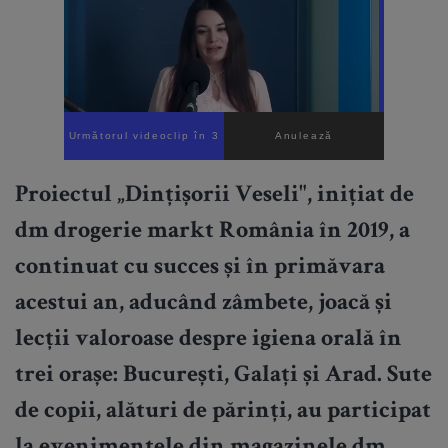
Următorul videoclip în 1
Anulează
Proiectul „Dințișorii Veseli", inițiat de
dm drogerie markt România în 2019, a
continuat cu succes și în primăvara
acestui an, aducând zâmbete, joacă și
lecții valoroase despre igiena orală în
trei orașe: București, Galați și Arad. Sute
de copii, alături de părinți, au participat