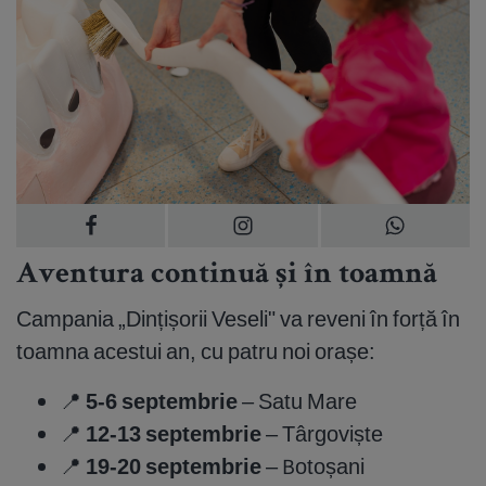
Aventura continuă și în toamnă
Campania „Dințișorii Veseli" va reveni în forță în
toamna acestui an, cu patru noi orașe:
📍
5-6 septembrie
– Satu Mare
📍
12-13 septembrie
– Târgoviște
📍
19-20 septembrie
– Botoșani