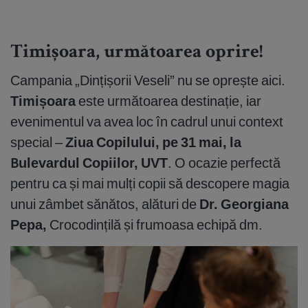
Timișoara, următoarea oprire!
Campania „Dințișorii Veseli” nu se oprește aici.
Timișoara
este următoarea destinație, iar
evenimentul va avea loc în cadrul unui context
special –
Ziua Copilului, pe 31 mai, la
Bulevardul Copiilor, UVT
. O ocazie perfectă
pentru ca și mai mulți copii să descopere magia
unui zâmbet sănătos, alături de
Dr. Georgiana
Pepa,
Crocodințilă și frumoasa echipă dm.