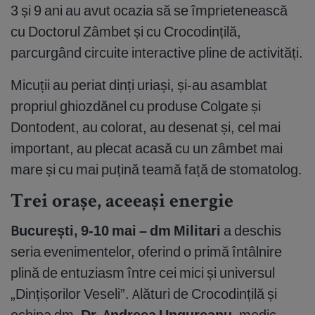
3 și 9 ani au avut ocazia să se împrietenească
cu Doctorul Zâmbet și cu Crocodințilă,
parcurgând circuite interactive pline de activități.
Micuții au periat dinți uriași, și-au asamblat
propriul ghiozdănel cu produse Colgate și
Dontodent, au colorat, au desenat și, cel mai
important, au plecat acasă cu un zâmbet mai
mare și cu mai puțină teamă față de stomatolog.
Trei orașe, aceeași energie
București, 9-10 mai – dm Militari
a deschis
seria evenimentelor, oferind o primă întâlnire
plină de entuziasm între cei mici și universul
„Dințișorilor Veseli”. Alături de Crocodințilă și
echipa dm,
Dr. Andreea Ungureanu
, medic