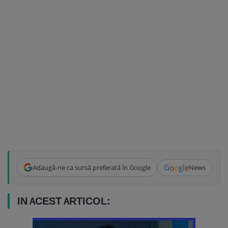
G
o
o
g
l
e
Adaugă-ne ca sursă preferată în Google
News
IN ACEST ARTICOL: