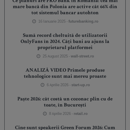
Ce planuri are PKO Bank în România: cea mai
mare bancă din Polonia are active cât 66% din
tot sistemul bancar autohton
16 Ianuarie 2025 -
futurebanking.ro
Sumă record cheltuită de utilizatorii
OnlyFans în 2024. Câți bani au ajuns la
proprietarul platformei
25 August 2025 -
wall-street.ro
ANALIZĂ VIDEO Primele produse
tehnologice sunt mai mereu proaste
6 Aprilie 2026 -
start-up.ro
Paște 2026: cât costă un cozonac plin cu de
toate, în București
8 Aprilie 2026 -
retail.ro
Cine sunt speakerii Green Forum 2026: Cum