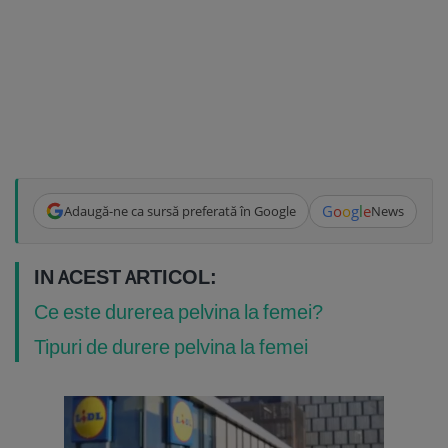
G
o
o
g
l
e
Adaugă-ne ca sursă preferată în Google
News
IN ACEST ARTICOL:
Ce este durerea pelvina la femei?
Tipuri de durere pelvina la femei