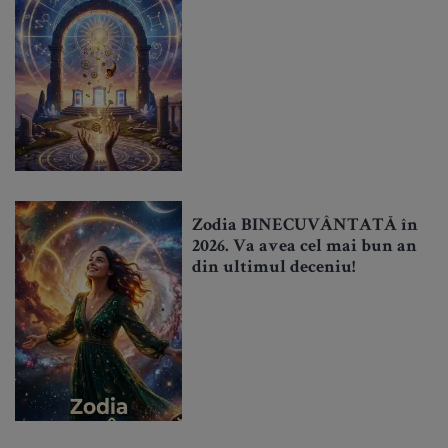
Zodia BINECUVÂNTATĂ în
2026. Va avea cel mai bun an
din ultimul deceniu!