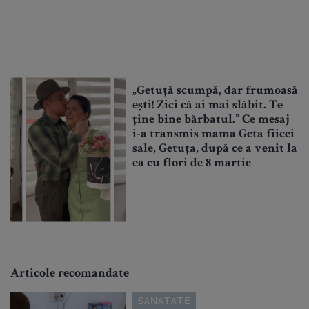
„Getuță scumpă, dar frumoasă
ești! Zici că ai mai slăbit. Te
ține bine bărbatul.” Ce mesaj
i-a transmis mama Geta fiicei
sale, Getuța, după ce a venit la
ea cu flori de 8 martie
Articole recomandate
SANATATE