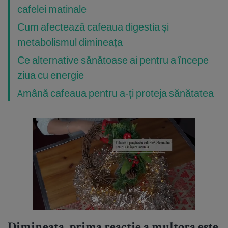
cafelei matinale
Cum afectează cafeaua digestia și
metabolismul dimineața
Ce alternative sănătoase ai pentru a începe
ziua cu energie
Amână cafeaua pentru a-ți proteja sănătatea