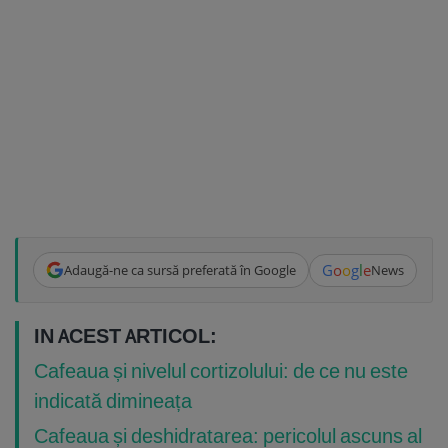
G
o
o
g
l
e
Adaugă-ne ca sursă preferată în Google
News
IN ACEST ARTICOL:
Cafeaua și nivelul cortizolului: de ce nu este
indicată dimineața
Cafeaua și deshidratarea: pericolul ascuns al