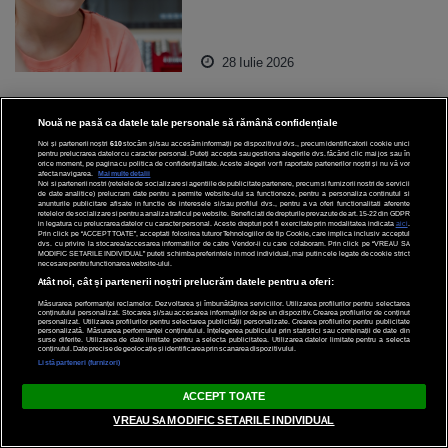
28 Iulie 2026
Nouă ne pasă ca datele tale personale să rămână confidențiale
Noi și partenerii noștri
610
stocăm și/sau accesăm informații pe dispozitivul dvs., precum identificatorii cookie unici
pentru prelucrarea datelor cu caracter personal. Puteți accepta sau gestiona alegerile dvs. făcând clic mai jos sau în
orice moment, pe pagina cu politica de confidențialitate. Aceste alegeri vor fi raportate partenerilor noștri și nu vă vor
afecta navigarea.
Mai multe detalii
Noi si partenerii nostri (retelele de socializare si agentiile de publicitate partenere, precum si furnizorii nostri de servicii
de date analitice) prelucram date pentru a permite website-ului sa functioneze, pentru a personaliza continutul si
anunturile publicitare afisate in functie de interesele si/sau profilul dvs., pentru a va oferi functionalitati aferente
retelelor de socializare si pentru a analiza traficul pe website. Beneficiati de drepturile prevazute de art. 15-22 din GDPR
in legatura cu prelucrarea datelor cu caracter personal. Aceste drepturi pot fi exercitate prin modalitatea indicata
aici
.
Prin click pe “ACCEPT TOATE”, acceptati folosirea tuturor Tehnologiilor de tip Cookie, care implica inclusiv acceptul
dvs. cu privire la stocarea/accesarea informatiilor de catre Vendor-ii cu care colaboram. Prin click pe “VREAU SA
MODIFIC SETARILE INDIVIDUAL” puteti schimba preferintele in mod individual, mai putin cele legate de cookie strict
necesare pentru functionarea website-ului.
Atât noi, cât și partenerii noștri prelucrăm datele pentru a oferi:
Măsurarea performanței reclamelor. Dezvoltarea și îmbunătățirea serviciilor. Utilizarea profilurilor pentru selectarea
conținutului personalizat. Stocarea și/sau accesarea informațiilor de pe un dispozitiv. Crearea profilurilor de conținut
personalizat. Utilizarea profilurilor pentru selectarea publicității personalizate. Crearea profilurilor pentru publicitate
personalizată. Măsurarea performanței conținutului. Înțelegerea publicului prin statistici sau combinații de date din
surse diferite. Utilizarea de date limitate pentru a selecta publicitatea. Utilizarea datelor limitate pentru a selecta
conținutul. Date precise de geolocație și identificarea prin scanarea dispozitivului.
Listă parteneri (furnizori)
ACCEPT TOATE
VREAU SA MODIFIC SETARILE INDIVIDUAL