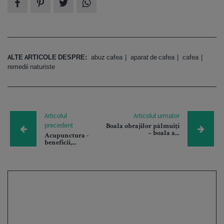
ALTE ARTICOLE DESPRE:
abuz cafea
aparat de cafea
cafea
remedii naturiste
Articolul
Articolul urmator
precedent
Boala obrajilor pălmuiți
– boala a...
Acupunctura -
beneficii,...