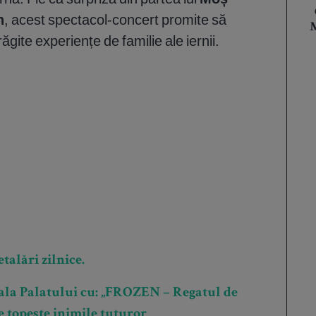
n
, acest spectacol-concert promite să
M
ăgite experiențe de familie ale iernii.
talări zilnice.
ala Palatului cu: „FROZEN – Regatul de
 topește inimile tuturor