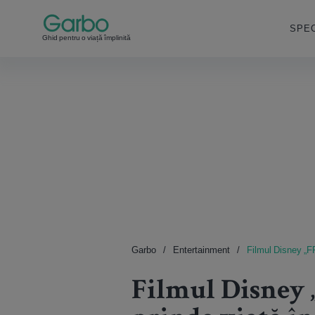
SPEC
Ghid pentru o viață împlinită
Garbo
Entertainment
Filmul Disney „F
Filmul Disne