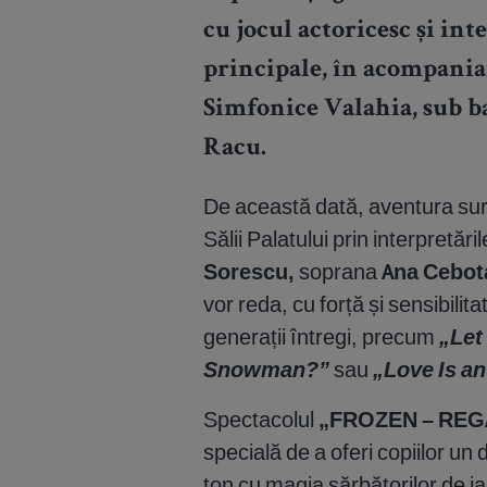
cu jocul actoricesc și int
principale, în acompani
Simfonice Valahia,
sub b
Racu.
De această dată, aventura sur
Sălii Palatului prin interpretările
Sorescu,
soprana
Ana Cebot
vor reda, cu forță și sensibilit
generații întregi, precum
„Let
Snowman?”
sau
„Love Is a
Spectacolul
„FROZEN – REG
specială de a oferi copiilor un
ton cu magia sărbătorilor de ia