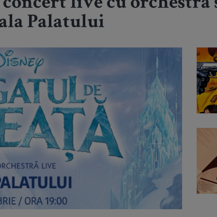
 concert live cu orchestră
ala Palatului