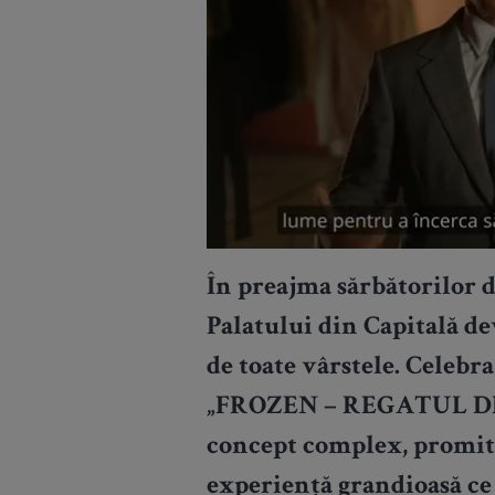
În preajma sărbătorilor d
Palatului
din Capitală de
de toate vârstele. Celebr
„FROZEN – REGATUL D
concept complex, promite
experiență grandioasă ce