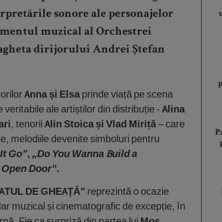
erpretările sonore ale personajelor
amentul muzical al
Orchestrei
agheta dirijorului
Andrei Ștefan
orilor
Anna și Elsa
prinde viață pe scena
 veritabile ale artiștilor din distribuție -
Alina
ari
, tenorii
Alin Stoica și Vlad Miriță
– care
P
ate, melodiile devenite simboluri pentru
 It Go”
,
„Do You Wanna Build a
n Open Door”
.
ATUL DE GHEAȚĂ”
reprezintă o ocazie
 dar muzical și cinematografic de excepție, în
rnă. Fie ca surpriză din partea lui
Moș