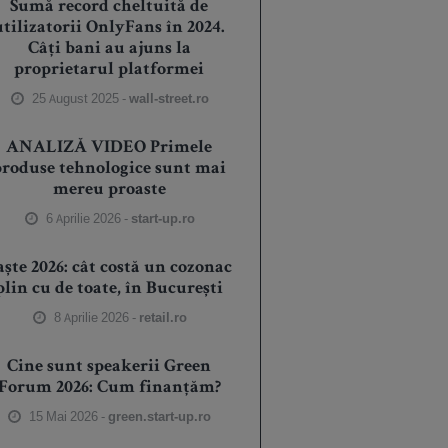
Sumă record cheltuită de
utilizatorii OnlyFans în 2024.
Câți bani au ajuns la
proprietarul platformei
25 August 2025 -
wall-street.ro
ANALIZĂ VIDEO Primele
produse tehnologice sunt mai
mereu proaste
6 Aprilie 2026 -
start-up.ro
aște 2026: cât costă un cozonac
plin cu de toate, în București
8 Aprilie 2026 -
retail.ro
Cine sunt speakerii Green
Forum 2026: Cum finanțăm?
15 Mai 2026 -
green.start-up.ro