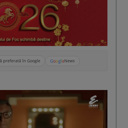
G
o
o
g
l
e
ă preferată în Google
News