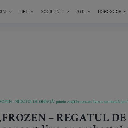
IAL
LIFE
SOCIETATE
STIL
HOROSCOP
ROZEN – REGATUL DE GHEAȚĂ” prinde viață în concert live cu orchestră simfo
y „FROZEN – REGATUL D