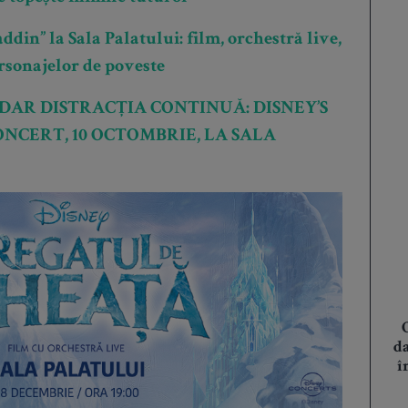
din” la Sala Palatului: film, orchestră live,
ersonajelor de poveste
DAR DISTRACȚIA CONTINUĂ: DISNEY’S
ONCERT, 10 OCTOMBRIE, LA SALA
d
î