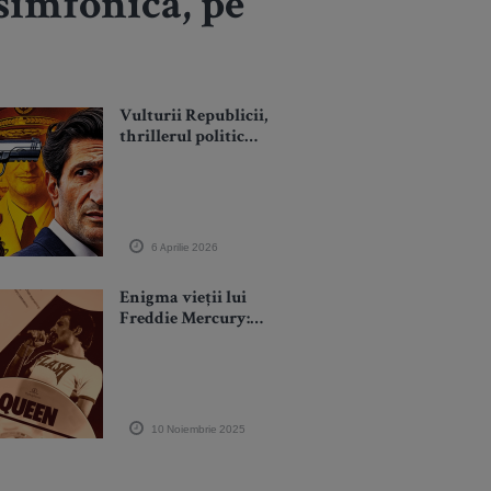
 simfonică, pe
Vulturii Republicii,
thrillerul politic
despre propagandă și
era post-adevăr, din 3
aprilie în
cinematografe
6 Aprilie 2026
Enigma vieții lui
Freddie Mercury:
Mary Austin,
moștenitoarea care l-
a vegheat pe patul de
moarte și i-a ascuns
cenușa
10 Noiembrie 2025