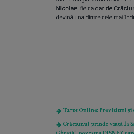
Nicolae
, fie ca
dar de Crăciu
devină una dintre cele mai îndr
Tarot Online: Previziuni și e
Crăciunul prinde viață la S
Gheață”, povestea DISNEY care