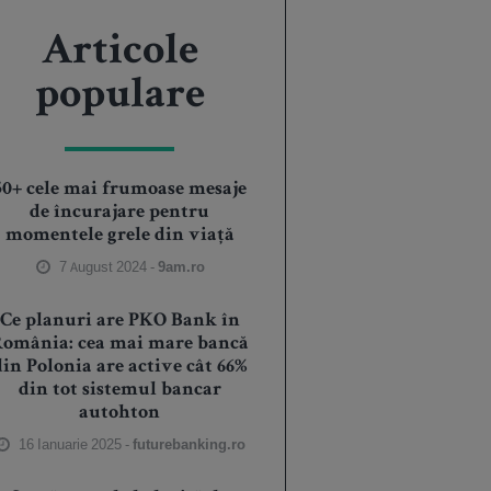
Articole
populare
50+ cele mai frumoase mesaje
de încurajare pentru
momentele grele din viață
7 August 2024 -
9am.ro
Ce planuri are PKO Bank în
România: cea mai mare bancă
din Polonia are active cât 66%
din tot sistemul bancar
autohton
16 Ianuarie 2025 -
futurebanking.ro