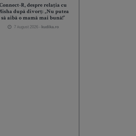
Connect-R, despre relația cu
isha după divorț: „Nu putea
să aibă o mamă mai bună!”
7 August 2026 -
kudika.ro