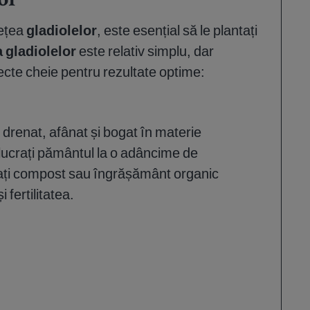
or
sețea
gladiolelor
, este esențial să le plantați
a gladiolelor
este relativ simplu, dar
ecte cheie pentru rezultate optime:
 drenat, afânat și bogat în materie
 lucrați pământul la o adâncime de
rați compost sau îngrășământ organic
 fertilitatea.