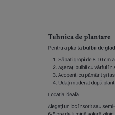
Tehnica de plantare
Pentru a planta
bulbii de gla
Săpați gropi de 8-10 cm
Așezați bulbii cu vârful în
Acoperiți cu pământ și tas
Udați moderat după plant
Locația ideală
Alegeți un loc însorit sau sem
6-8 ore de lumină solară zilnic