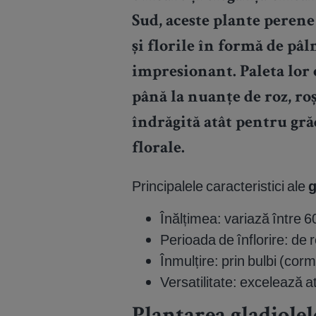
Sud, aceste plante perene
și florile în formă de pâl
impresionant. Paleta lor 
până la nuanțe de roz, roș
îndrăgită atât pentru gră
florale.
Principalele caracteristici ale
g
Înălțimea: variază între 60
Perioada de înflorire: de 
Înmulțire: prin bulbi (cor
Versatilitate: excelează atâ