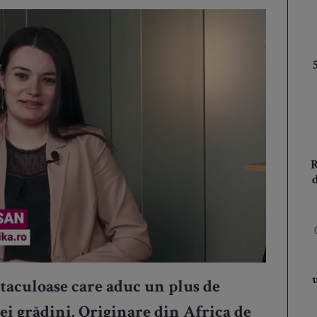
ctaculoase care aduc un plus de
rei grădini. Originare din Africa de