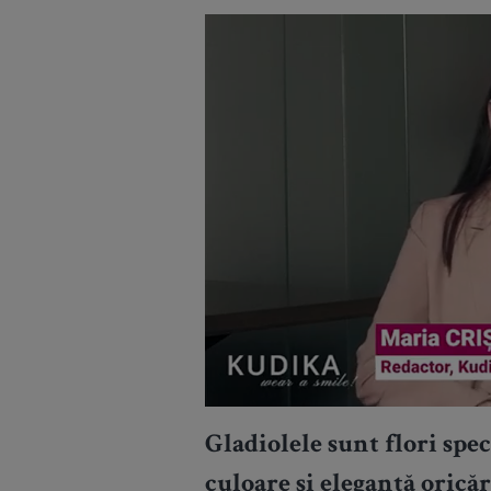
Gladiolele
sunt flori spe
culoare și eleganță orică