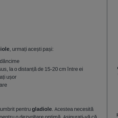
diole
, urmați acești pași:
 adâncime
 sus, la o distanță de 15-20 cm între ei
ați ușor
are
i-umbrit pentru
gladiole
. Acestea necesită
 pentru o dezvoltare optimă. Asigurați-vă că