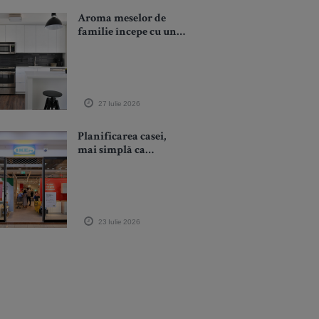
Aroma meselor de
familie începe cu un
electrocasnic dedicat
27 Iulie 2026
Planificarea casei,
mai simplă ca
niciodată în noul
Studio de Planificare
și Comandă IKEA
Grand Arena
23 Iulie 2026