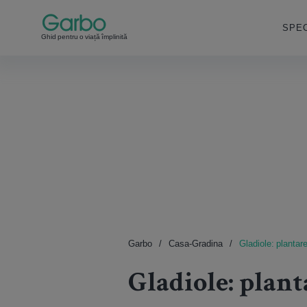
SPEC
Ghid pentru o viață împlinită
Garbo
Casa-Gradina
Gladiole: plantare,
Gladiole: plant