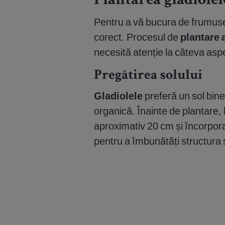
Plantarea gladiolel
Pentru a vă bucura de frumu
corect. Procesul de
plantare 
necesită atenție la câteva asp
Pregătirea solului
Gladiolele
preferă un sol bine
organică. Înainte de plantare,
aproximativ 20 cm și încorpo
pentru a îmbunătăți structura și