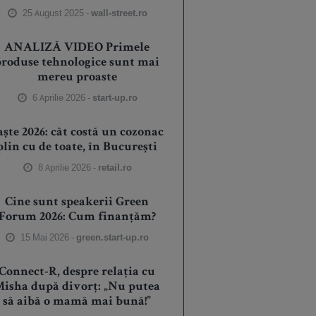
25 August 2025 -
wall-street.ro
ANALIZĂ VIDEO Primele
produse tehnologice sunt mai
mereu proaste
6 Aprilie 2026 -
start-up.ro
aște 2026: cât costă un cozonac
plin cu de toate, în București
8 Aprilie 2026 -
retail.ro
Cine sunt speakerii Green
Forum 2026: Cum finanțăm?
15 Mai 2026 -
green.start-up.ro
Connect-R, despre relația cu
isha după divorț: „Nu putea
să aibă o mamă mai bună!”