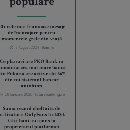
populare
50+ cele mai frumoase mesaje
de încurajare pentru
momentele grele din viață
7 August 2024 -
9am.ro
Ce planuri are PKO Bank în
România: cea mai mare bancă
din Polonia are active cât 66%
din tot sistemul bancar
autohton
16 Ianuarie 2025 -
futurebanking.ro
Sumă record cheltuită de
utilizatorii OnlyFans în 2024.
Câți bani au ajuns la
proprietarul platformei