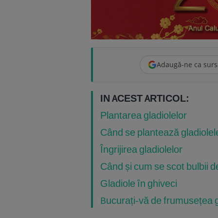
Adaugă-ne ca surs
IN ACEST ARTICOL:
Plantarea gladiolelor
Când se plantează gladiolel
Îngrijirea gladiolelor
Când și cum se scot bulbii d
Gladiole în ghiveci
Bucurați-vă de frumusețea g