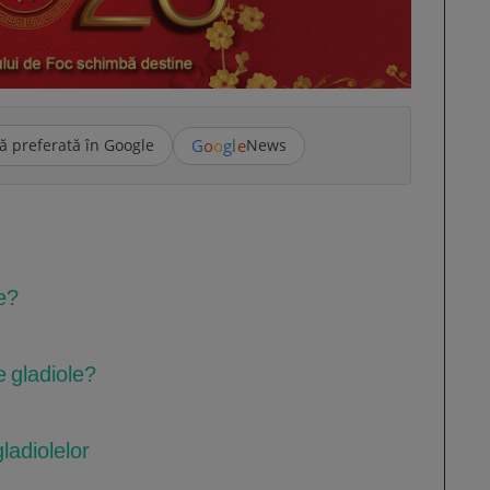
G
o
o
g
l
e
ă preferată în Google
News
e?
e gladiole?
ladiolelor