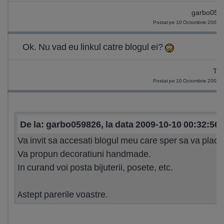
garbo059
Postat pe 10 Octombrie 2009 
Ok. Nu vad eu linkul catre blogul ei?
Tif
Postat pe 10 Octombrie 2009 
De la: garbo059826, la data 2009-10-10 00:32:56
Va invit sa accesati blogul meu care sper sa va placa
Va propun decoratiuni handmade.
In curand voi posta bijuterii, posete, etc.
Astept parerile voastre.