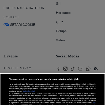
Stil
PRELUCRAREA DATELOR
Horoscop
CONTACT
Quiz
SETĂRI COOKIE
Echipa
Video
Diverse
Social Media
TESTELE GARBO
HOROSCOP
Nouă ne pasă ca datele tale personale să rămână confidențiale
Noi și partenerii noștri
610
stocăm și/sau accesăm informații pe dispozitivul dvs., precum identificatorii cookie unici
HOROSCOPUL IUBIRII
pentru prelucrarea datelor cu caracter personal. Puteți accepta sau gestiona alegerile dvs. făcând clic mai jos sau în
orice moment, pe pagina cu politica de confidențialitate. Aceste alegeri vor fi raportate partenerilor noștri și nu vă vor
afecta navigarea.
Mai multe detalii
Noi si partenerii nostri (retelele de socializare si agentiile de publicitate partenere, precum si furnizorii nostri de servicii
© 2026 Internet Corp SRL
FORUMURI
de date analitice) prelucram date pentru a permite website-ului sa functioneze, pentru a personaliza continutul si
Toate drepturile rezervate
anunturile publicitare afisate in functie de interesele si/sau profilul dvs., pentru a va oferi functionalitati aferente
retelelor de socializare si pentru a analiza traficul pe website. Beneficiati de drepturile prevazute de art. 15-22 din GDPR
in legatura cu prelucrarea datelor cu caracter personal. Aceste drepturi pot fi exercitate prin modalitatea indicata
aici
.
TRATAMENTE NATURISTE