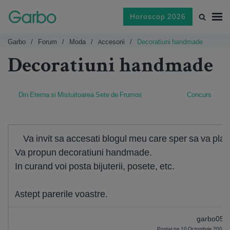
Horoscop 2026
Garbo
Forum
Moda
Accesorii
Decoratiuni handmade
Decoratiuni handmade
Din Eterna si Mistuitoarea Sete de Frumos
Concurs
Va invit sa accesati blogul meu care sper sa va plac
Va propun decoratiuni handmade.
In curand voi posta bijuterii, posete, etc.
Astept parerile voastre.
garbo059
Postat pe 10 Octombrie 2009 