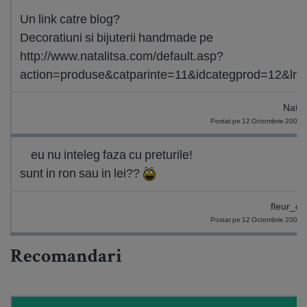
Un link catre blog?
Decoratiuni si bijuterii handmade pe
http://www.natalitsa.com/default.asp?
action=produse&catparinte=11&idcategprod=12&ln
Natal
Postat pe 12 Octombrie 2009 
eu nu inteleg faza cu preturile!
sunt in ron sau in lei??
fleur_de
Postat pe 12 Octombrie 2009 
Recomandari