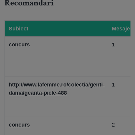
Recomandari
Subiect
Mesaje
concurs
1
http://www.lafemme.ro/colectia/genti-
1
dama/geanta-piele-488
concurs
2