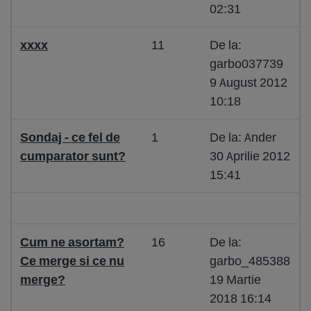
02:31
xxxx
11
De la:
garbo037739
9 August 2012
10:18
Sondaj - ce fel de
1
De la: Ander
cumparator sunt?
30 Aprilie 2012
15:41
Cum ne asortam?
16
De la:
Ce merge si ce nu
garbo_485388
merge?
19 Martie
2018 16:14