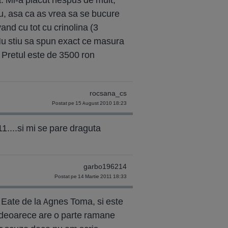
u, asa ca as vrea sa se bucure
and cu tot cu crinolina (3
 Nu stiu sa spun exact ce masura
 Pretul este de 3500 ron
rocsana_cs
Postat pe 15 August 2010 18:23
1....si mi se pare draguta
garbo196214
Postat pe 14 Martie 2011 18:33
 Eate de la Agnes Toma, si este
te deoarece are o parte ramane