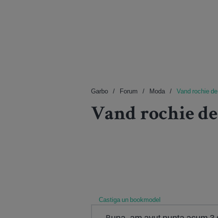
Garbo
Forum
Moda
Vand rochie de
Vand rochie de
Castiga un bookmodel
Buna, am avut nunta acum 3 s