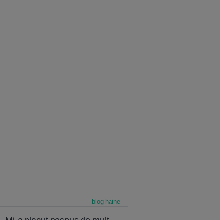
blog haine
. Mi-a placut nespus de mult,