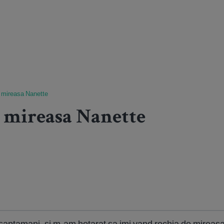
 mireasa Nanette
 mireasa Nanette
aptamani, si m-am hotarat sa imi vand rochia de mireasa