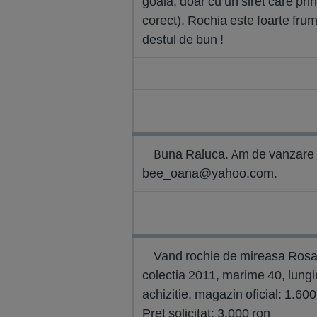
goala, doar cu un siret care pri
corect). Rochia este foarte frum
destul de bun !
Buna Raluca. Am de vanzare o 
bee_oana@yahoo.com
.
Vand rochie de mireasa Rosa 
colectia 2011, marime 40, lungi
achizitie, magazin oficial: 1.600
Pret solicitat: 3.000 ron