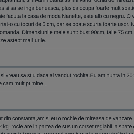
s si sa se ingalbeneasca, plus ca ocupa foarte mult spati
hie facuta la casa de moda Nanette, este alb cu negru. O v
rtat-o cu tocuri de 5 cm, dar se poate scurta foarte usor.
comanda. Dimensiunile mele sunt: bust 90cm, talie 75 cm.
ze astept mail-urile.
 vreau sa stiu daca ai vandut rochita.Eu am nunta in 201
.e cam mult pt mine...
t din constanta,am si eu o rochie de mireasa de vanzare.
2 kg. rocie are in partea de sus un corset reglabil la spa