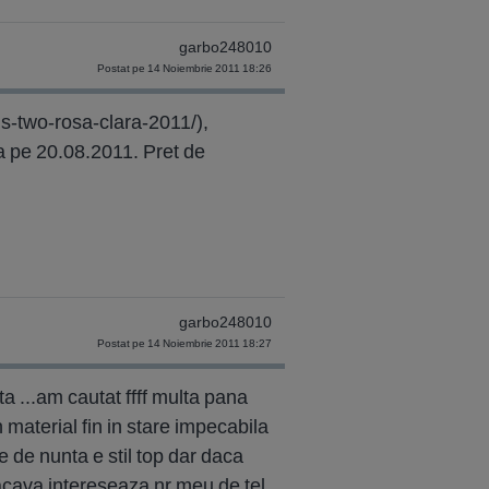
garbo248010
Postat pe 14 Noiembrie 2011 18:26
s-two-rosa-clara-2011/),
a pe 20.08.2011. Pret de
garbo248010
Postat pe 14 Noiembrie 2011 18:27
a ...am cautat ffff multa pana
material fin in stare impecabila
te de nunta e stil top dar daca
acava intereseaza nr meu de tel