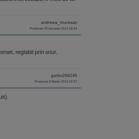
andreea_muresan
Postat pe 25 Ianuarie 2012 18:33
rset, reglabil prin snur.
garbo268245
Postat pe 8 Martie 2012 23:57
us).