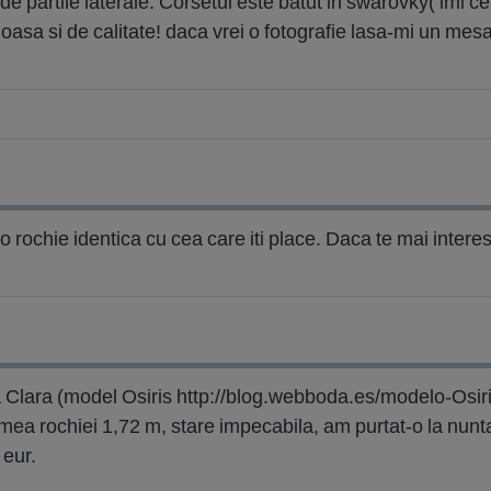
nde partile laterale. Corsetul este batut in swarovky( imi 
oasa si de calitate! daca vrei o fotografie lasa-mi un mesa
rochie identica cu cea care iti place. Daca te mai interes
Clara (model Osiris http://blog.webboda.es/modelo-Osiri
mea rochiei 1,72 m, stare impecabila, am purtat-o la nunt
 eur.