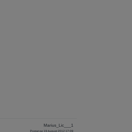
Marius_Lic___1
Postat pe 19 August 2012 17:09