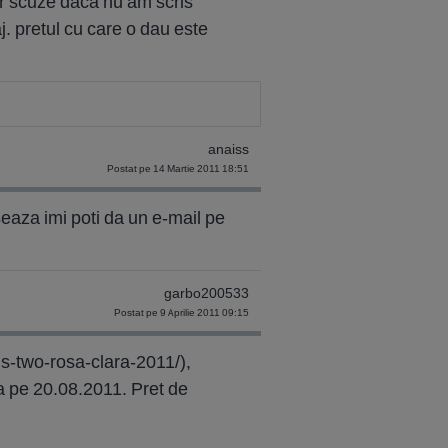
cer scuze daca nu am scris
j. pretul cu care o dau este
anaiss
Postat pe 14 Martie 2011 18:51
eaza imi poti da un e-mail pe
garbo200533
Postat pe 9 Aprilie 2011 09:15
s-two-rosa-clara-2011/),
a pe 20.08.2011. Pret de