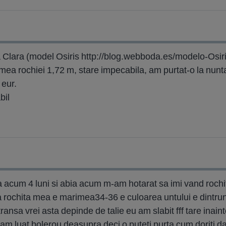
Clara (model Osiris http://blog.webboda.es/modelo-Osiri
mea rochiei 1,72 m, stare impecabila, am purtat-o la nunt
 eur.
bil
 acum 4 luni si abia acum m-am hotarat sa imi vand rochit
 rochita mea e marimea34-36 e culoarea untului e dintrun 
ransa vrei asta depinde de talie eu am slabit fff tare inain
am luat bolerou deasupra deci o puteti purta cum doriti d