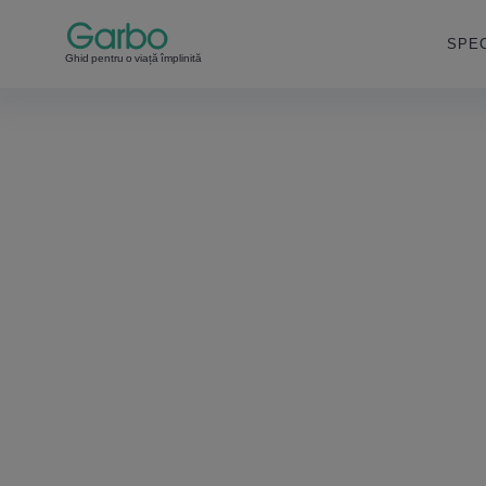
SPEC
Ghid pentru o viață împlinită