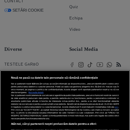
CONTACT
Quiz
SETĂRI COOKIE
Echipa
Video
Diverse
Social Media
TESTELE GARBO
HOROSCOP
Nouă ne pasă ca datele tale personale să rămână confidențiale
Noi și partenerii noștri
610
stocăm și/sau accesăm informații pe dispozitivul dvs., precum identificatorii cookie unici
HOROSCOPUL IUBIRII
pentru prelucrarea datelor cu caracter personal. Puteți accepta sau gestiona alegerile dvs. făcând clic mai jos sau în
orice moment, pe pagina cu politica de confidențialitate. Aceste alegeri vor fi raportate partenerilor noștri și nu vă vor
afecta navigarea.
Mai multe detalii
Noi si partenerii nostri (retelele de socializare si agentiile de publicitate partenere, precum si furnizorii nostri de servicii
© 2026 Internet Corp SRL
FORUMURI
de date analitice) prelucram date pentru a permite website-ului sa functioneze, pentru a personaliza continutul si
Toate drepturile rezervate
anunturile publicitare afisate in functie de interesele si/sau profilul dvs., pentru a va oferi functionalitati aferente
retelelor de socializare si pentru a analiza traficul pe website. Beneficiati de drepturile prevazute de art. 15-22 din GDPR
in legatura cu prelucrarea datelor cu caracter personal. Aceste drepturi pot fi exercitate prin modalitatea indicata
aici
.
TRATAMENTE NATURISTE
Prin click pe “ACCEPT TOATE”, acceptati folosirea tuturor Tehnologiilor de tip Cookie, care implica inclusiv acceptul
dvs. cu privire la stocarea/accesarea informatiilor de catre Vendor-ii cu care colaboram. Prin click pe “VREAU SA
MODIFIC SETARILE INDIVIDUAL” puteti schimba preferintele in mod individual, mai putin cele legate de cookie strict
necesare pentru functionarea website-ului.
DICTIONARE NUME
Atât noi, cât și partenerii noștri prelucrăm datele pentru a oferi: