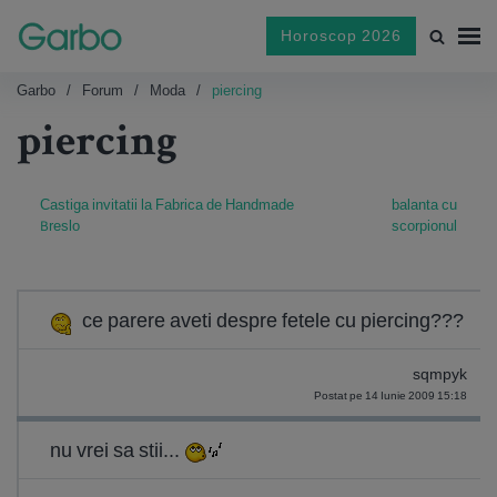
Horoscop 2026
Garbo
Forum
Moda
piercing
piercing
Castiga invitatii la Fabrica de Handmade
balanta cu
Breslo
scorpionul
ce parere aveti despre fetele cu piercing???
sqmpyk
Postat pe 14 Iunie 2009 15:18
nu vrei sa stii...