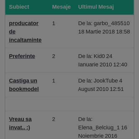
Subiect
Mesaje
Ultimul Mesaj
producator
1
De la: garbo_485510
de
18 Martie 2018 18:58
incaltaminte
Preferinte
2
De la: Kid0 24
Ianuarie 2010 12:40
Castiga un
1
De la: JookTube 4
bookmodel
August 2010 12:51
Vreau sa
2
De la:
invat.. :)
Elena_Belciug_1 16
Noiembrie 2016