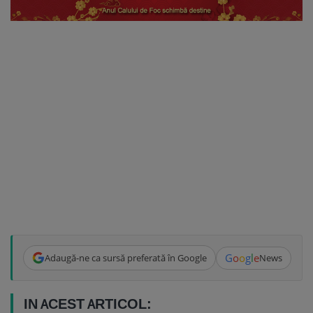
G
o
o
g
l
e
Adaugă-ne ca sursă preferată în Google
News
IN ACEST ARTICOL: