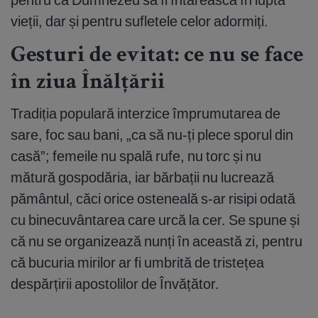
vieții, dar și pentru sufletele celor adormiți.
Gesturi de evitat: ce nu se face
în ziua Înălțării
Tradiția populară interzice împrumutarea de
sare, foc sau bani, „ca să nu-ți plece sporul din
casă”; femeile nu spală rufe, nu torc și nu
mătură gospodăria, iar bărbații nu lucrează
pământul, căci orice osteneală s-ar risipi odată
cu binecuvântarea care urcă la cer. Se spune și
că nu se organizează nunți în această zi, pentru
că bucuria mirilor ar fi umbrită de tristețea
despărțirii apostolilor de Învățător.