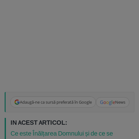
G
o
o
g
l
e
Adaugă-ne ca sursă preferată în Google
News
IN ACEST ARTICOL:
Ce este Înălțarea Domnului și de ce se