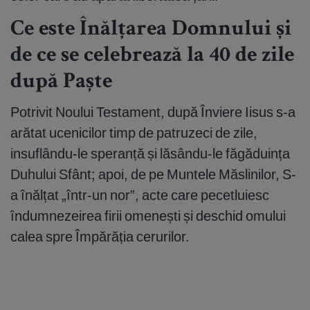
Ce este Înălțarea Domnului și
de ce se celebrează la 40 de zile
după Paște
Potrivit Noului Testament, după Înviere Iisus s-a
arătat ucenicilor timp de patruzeci de zile,
insuflându-le speranță și lăsându-le făgăduința
Duhului Sfânt; apoi, de pe Muntele Măslinilor, S-
a înălțat „într-un nor”, acte care pecetluiesc
îndumnezeirea firii omenești și deschid omului
calea spre Împărăția cerurilor.