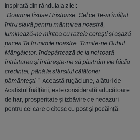
inspirată din rânduiala zilei:
„Doamne Iisuse Hristoase, Cel ce Te-ai înălțat
întru slavă pentru mântuirea noastră,
luminează-ne mintea cu razele cerești și așază
pacea Ta în inimile noastre. Trimite-ne Duhul
Mângâietor, îndepărtează de la noi toată
întristarea și întărește-ne să păstrăm vie făclia
credinței, până la sfârșitul călătoriei
pământești.”
Această rugăciune, alături de
Acatistul Înălțării, este considerată aducătoare
de har, prosperitate și izbăvire de necazuri
pentru cei care o citesc cu post și pocăință.