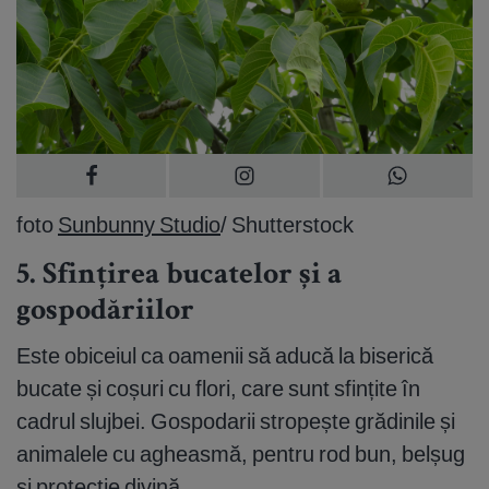
foto
Sunbunny Studio
/ Shutterstock
5. Sfințirea bucatelor și a
gospodăriilor
Este obiceiul ca oamenii să aducă la biserică
bucate și coșuri cu flori, care sunt sfințite în
cadrul slujbei. Gospodarii stropește grădinile și
animalele cu agheasmă, pentru rod bun, belșug
și protecție divină.