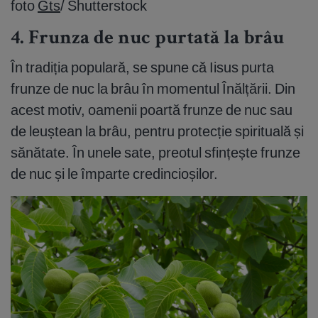
foto
Gts
/ Shutterstock
4. Frunza de nuc purtată la brâu
În tradiția populară, se spune că Iisus purta
frunze de nuc la brâu în momentul Înălțării. Din
acest motiv, oamenii poartă frunze de nuc sau
de leuștean la brâu, pentru protecție spirituală și
sănătate. În unele sate, preotul sfințește frunze
de nuc și le împarte credincioșilor.