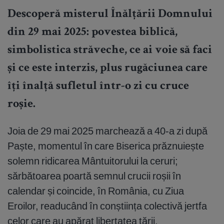
Descoperă misterul Înălțării Domnului
din 29 mai 2025: povestea biblică,
simbolistica străveche, ce ai voie să faci
și ce este interzis, plus rugăciunea care
îți înalță sufletul într-o zi cu cruce
roșie.
Joia de 29 mai 2025 marchează a 40-a zi după
Paște, momentul în care Biserica prăznuiește
solemn ridicarea Mântuitorului la ceruri;
sărbătoarea poartă semnul crucii roșii în
calendar și coincide, în România, cu Ziua
Eroilor, readucând în conștiința colectivă jertfa
celor care au apărat libertatea țării.