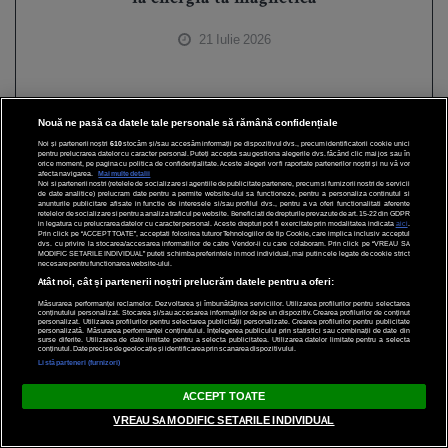
21 Iulie 2026
Nouă ne pasă ca datele tale personale să rămână confidențiale
Noi și partenerii noștri
610
stocăm și/sau accesăm informații pe dispozitivul dvs., precum identificatorii cookie unici
pentru prelucrarea datelor cu caracter personal. Puteți accepta sau gestiona alegerile dvs. făcând clic mai jos sau în
orice moment, pe pagina cu politica de confidențialitate. Aceste alegeri vor fi raportate partenerilor noștri și nu vă vor
afecta navigarea.
Mai multe detalii
Noi si partenerii nostri (retelele de socializare si agentiile de publicitate partenere, precum si furnizorii nostri de servicii
de date analitice) prelucram date pentru a permite website-ului sa functioneze, pentru a personaliza continutul si
anunturile publicitare afisate in functie de interesele si/sau profilul dvs., pentru a va oferi functionalitati aferente
retelelor de socializare si pentru a analiza traficul pe website. Beneficiati de drepturile prevazute de art. 15-22 din GDPR
in legatura cu prelucrarea datelor cu caracter personal. Aceste drepturi pot fi exercitate prin modalitatea indicata
aici
.
Prin click pe “ACCEPT TOATE”, acceptati folosirea tuturor Tehnologiilor de tip Cookie, care implica inclusiv acceptul
dvs. cu privire la stocarea/accesarea informatiilor de catre Vendor-ii cu care colaboram. Prin click pe “VREAU SA
MODIFIC SETARILE INDIVIDUAL” puteti schimba preferintele in mod individual, mai putin cele legate de cookie strict
necesare pentru functionarea website-ului.
Atât noi, cât și partenerii noștri prelucrăm datele pentru a oferi:
Măsurarea performanței reclamelor. Dezvoltarea și îmbunătățirea serviciilor. Utilizarea profilurilor pentru selectarea
conținutului personalizat. Stocarea și/sau accesarea informațiilor de pe un dispozitiv. Crearea profilurilor de conținut
personalizat. Utilizarea profilurilor pentru selectarea publicității personalizate. Crearea profilurilor pentru publicitate
personalizată. Măsurarea performanței conținutului. Înțelegerea publicului prin statistici sau combinații de date din
surse diferite. Utilizarea de date limitate pentru a selecta publicitatea. Utilizarea datelor limitate pentru a selecta
conținutul. Date precise de geolocație și identificarea prin scanarea dispozitivului.
Listă parteneri (furnizori)
ACCEPT TOATE
VREAU SA MODIFIC SETARILE INDIVIDUAL