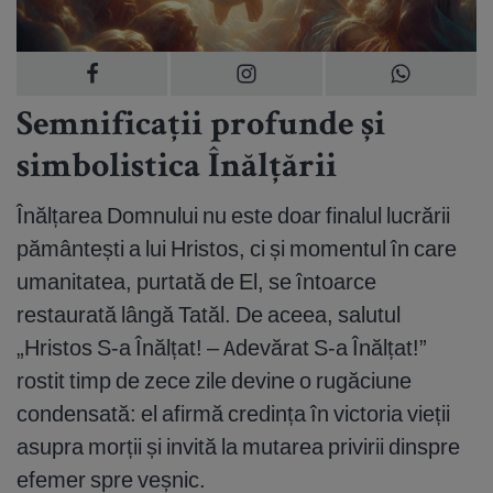
Semnificații profunde și
simbolistica Înălțării
Înălțarea Domnului nu este doar finalul lucrării
pământești a lui Hristos, ci și momentul în care
umanitatea, purtată de El, se întoarce
restaurată lângă Tatăl. De aceea, salutul
„Hristos S-a Înălțat! – Adevărat S-a Înălțat!”
rostit timp de zece zile devine o rugăciune
condensată: el afirmă credința în victoria vieții
asupra morții și invită la mutarea privirii dinspre
efemer spre veșnic.