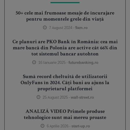
50+ cele mai frumoase mesaje de încurajare
pentru momentele grele din viață
7 August 2024 -
9am.ro
Ce planuri are PKO Bank în România: cea mai
mare bancă din Polonia are active cât 66% din
tot sistemul bancar autohton
16 Ianuarie 2025 -
futurebanking.ro
Sumă record cheltuită de utilizatorii
OnlyFans în 2024. Câți bani au ajuns la
proprietarul platformei
25 August 2025 -
wall-street.ro
ANALIZĂ VIDEO Primele produse
tehnologice sunt mai mereu proaste
6 Aprilie 2026 -
start-up.ro