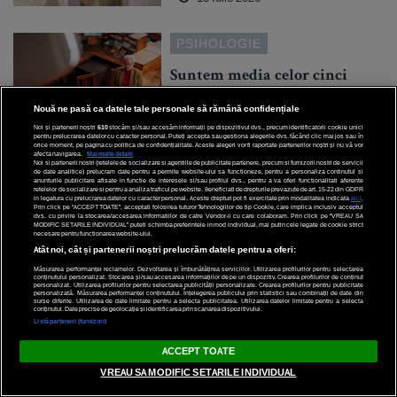
PSIHOLOGIE
Suntem media celor cinci
oameni cu care ne petrecem
Nouă ne pasă ca datele tale personale să rămână confidențiale
cel mai mult timp
Noi și partenerii noștri
610
stocăm și/sau accesăm informații pe dispozitivul dvs., precum identificatorii cookie unici
pentru prelucrarea datelor cu caracter personal. Puteți accepta sau gestiona alegerile dvs. făcând clic mai jos sau în
orice moment, pe pagina cu politica de confidențialitate. Aceste alegeri vor fi raportate partenerilor noștri și nu vă vor
afecta navigarea.
Mai multe detalii
Noi si partenerii nostri (retelele de socializare si agentiile de publicitate partenere, precum si furnizorii nostri de servicii
de date analitice) prelucram date pentru a permite website-ului sa functioneze, pentru a personaliza continutul si
anunturile publicitare afisate in functie de interesele si/sau profilul dvs., pentru a va oferi functionalitati aferente
retelelor de socializare si pentru a analiza traficul pe website. Beneficiati de drepturile prevazute de art. 15-22 din GDPR
in legatura cu prelucrarea datelor cu caracter personal. Aceste drepturi pot fi exercitate prin modalitatea indicata
aici
.
Prin click pe “ACCEPT TOATE”, acceptati folosirea tuturor Tehnologiilor de tip Cookie, care implica inclusiv acceptul
dvs. cu privire la stocarea/accesarea informatiilor de catre Vendor-ii cu care colaboram. Prin click pe “VREAU SA
7 Iulie 2026
MODIFIC SETARILE INDIVIDUAL” puteti schimba preferintele in mod individual, mai putin cele legate de cookie strict
necesare pentru functionarea website-ului.
Atât noi, cât și partenerii noștri prelucrăm datele pentru a oferi:
PSIHOLOGIE
Măsurarea performanței reclamelor. Dezvoltarea și îmbunătățirea serviciilor. Utilizarea profilurilor pentru selectarea
conținutului personalizat. Stocarea și/sau accesarea informațiilor de pe un dispozitiv. Crearea profilurilor de conținut
personalizat. Utilizarea profilurilor pentru selectarea publicității personalizate. Crearea profilurilor pentru publicitate
personalizată. Măsurarea performanței conținutului. Înțelegerea publicului prin statistici sau combinații de date din
Tu îți trăiești viața sau viața
surse diferite. Utilizarea de date limitate pentru a selecta publicitatea. Utilizarea datelor limitate pentru a selecta
conținutul. Date precise de geolocație și identificarea prin scanarea dispozitivului.
te trăiește pe tine?
Listă parteneri (furnizori)
ACCEPT TOATE
VREAU SA MODIFIC SETARILE INDIVIDUAL