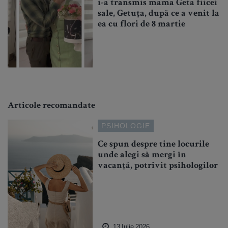
i-a transmis mama Geta fiicei
sale, Getuța, după ce a venit la
ea cu flori de 8 martie
Articole recomandate
PSIHOLOGIE
Ce spun despre tine locurile
unde alegi să mergi în
vacanță, potrivit psihologilor
13 Iulie 2026