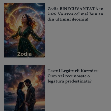
Zodia BINECUVÂNTATĂ în
2026. Va avea cel mai bun an
din ultimul deceniu!
Testul Legăturii Karmice:
Cum vei recunoaște o
legătură predestinată?