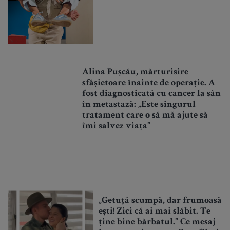
Alina Pușcău, mărturisire
sfâșietoare înainte de operație. A
fost diagnosticată cu cancer la sân
în metastază: „Este singurul
tratament care o să mă ajute să
îmi salvez viața”
„Getuță scumpă, dar frumoasă
ești! Zici că ai mai slăbit. Te
ține bine bărbatul.” Ce mesaj