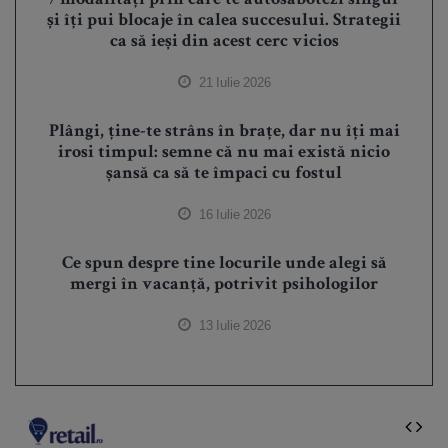
7 modalități prin care te autosabotezi singur
și îți pui blocaje în calea succesului. Strategii
ca să ieși din acest cerc vicios
21 Iulie 2026
Plângi, ține-te strâns în brațe, dar nu îți mai
irosi timpul: semne că nu mai există nicio
șansă ca să te împaci cu fostul
16 Iulie 2026
Ce spun despre tine locurile unde alegi să
mergi în vacanță, potrivit psihologilor
13 Iulie 2026