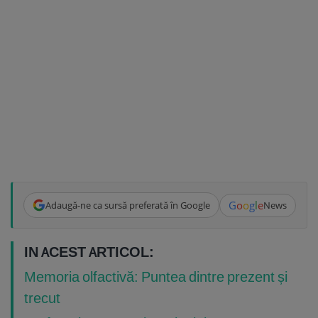
G
o
o
g
l
e
Adaugă-ne ca sursă preferată în Google
News
IN ACEST ARTICOL:
Memoria olfactivă: Puntea dintre prezent și
trecut