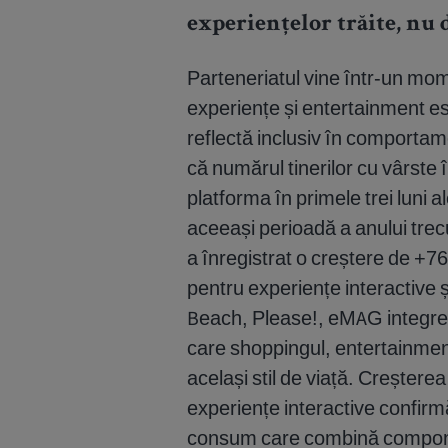
experiențelor trăite, nu 
Parteneriatul vine într-un mome
experiențe și entertainment es
reflectă inclusiv în comporta
că numărul tinerilor cu vârste 
platforma în primele trei luni 
aceeași perioadă a anului trec
a înregistrat o creștere de +7
pentru experiențe interactive ș
Beach, Please!, eMAG integrea
care shoppingul, entertainmentu
același stil de viață. Creștere
experiențe interactive confirm
consum care combină component