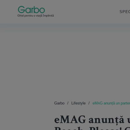
SPEC
Ghid pentru o viață împlinită
Garbo
Lifestyle
eMAG anunță un partene
eMAG anunță un