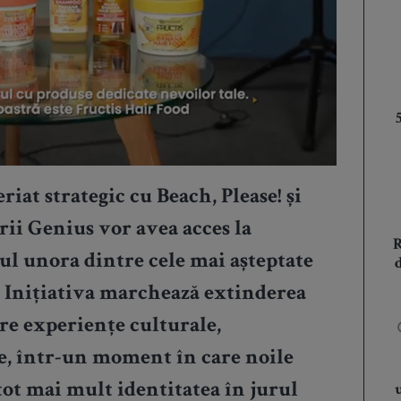
at strategic cu Beach, Please! și
i Genius vor avea acces la
rul unora dintre cele mai așteptate
. Inițiativa marchează extinderea
re experiențe culturale,
le, într-un moment în care noile
 tot mai mult identitatea în jurul