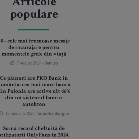
Articole
populare
50+ cele mai frumoase mesaje
de încurajare pentru
momentele grele din viață
7 August 2024 -
9am.ro
Ce planuri are PKO Bank în
România: cea mai mare bancă
din Polonia are active cât 66%
din tot sistemul bancar
autohton
16 Ianuarie 2025 -
futurebanking.ro
Sumă record cheltuită de
utilizatorii OnlyFans în 2024.