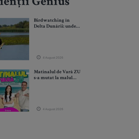
lienții Genius
Birdwatching în
Delta Dunării: unde
mergi și ce specii poți
vedea
4 August 2026
Matinalul de Vară ZU
s-a mutat la malul
mării. Cuza, Tea și
Popescu au dat startul
emisiunilor LIVE de
pe litoral!
4 August 2026