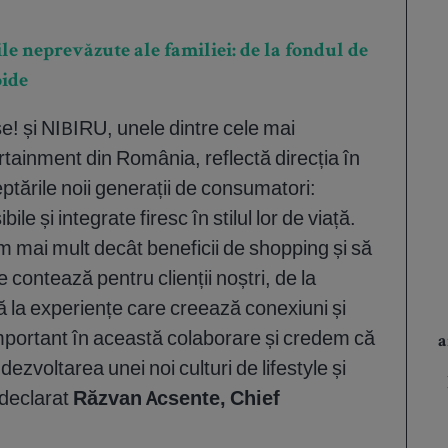
le neprevăzute ale familiei: de la fondul de
pide
e! și NIBIRU, unele dintre cele mai
rtainment din România, reflectă direcția în
tările noii generații de consumatori:
e și integrate firesc în stilul lor de viață.
m mai mult decât beneficii de shopping și să
contează pentru clienții noștri, de la
nă la experiențe care creează conexiuni și
important în această colaborare și credem că
a
a dezvoltarea unei noi culturi de lifestyle și
 declarat
Răzvan Acsente, Chief