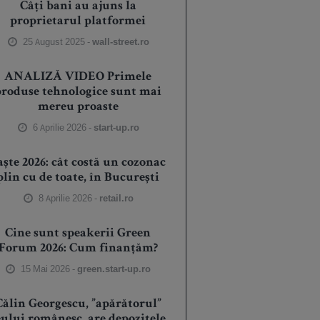
Câți bani au ajuns la
proprietarul platformei
25 August 2025 -
wall-street.ro
ANALIZĂ VIDEO Primele
produse tehnologice sunt mai
mereu proaste
6 Aprilie 2026 -
start-up.ro
aște 2026: cât costă un cozonac
plin cu de toate, în București
8 Aprilie 2026 -
retail.ro
Cine sunt speakerii Green
Forum 2026: Cum finanțăm?
15 Mai 2026 -
green.start-up.ro
Călin Georgescu, ”apărătorul”
eului românesc, are depozitele