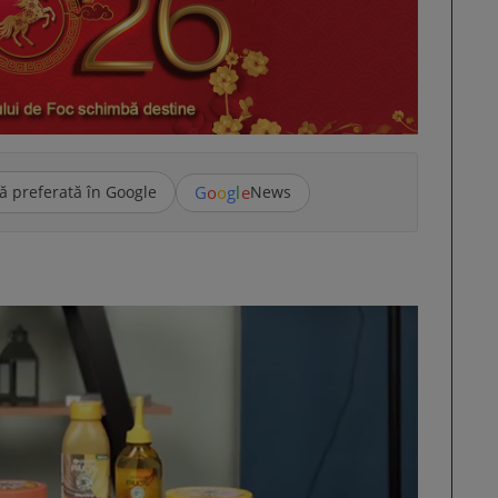
G
o
o
g
l
e
ă preferată în Google
News