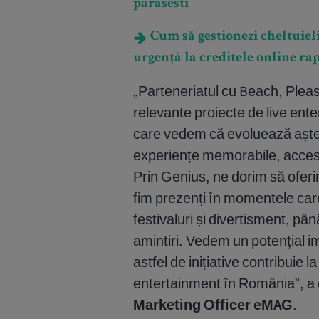
parasesti
Cum să gestionezi cheltuieli
urgență la creditele online ra
„Parteneriatul cu Beach, Pleas
relevante proiecte de live ente
care vedem că evoluează aștep
experiențe memorabile, accesibil
Prin Genius, ne dorim să oferi
fim prezenți în momentele care 
festivaluri și divertisment, pâ
amintiri. Vedem un potențial 
astfel de inițiative contribuie l
entertainment în România”, a
Marketing Officer eMAG
.