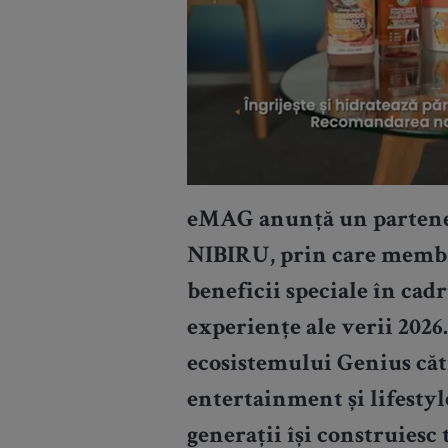
eMAG anunță un parteneri
NIBIRU, prin care membri
beneficii speciale în cad
experiențe ale verii 2026
ecosistemului Genius căt
entertainment și lifesty
generații își construiesc