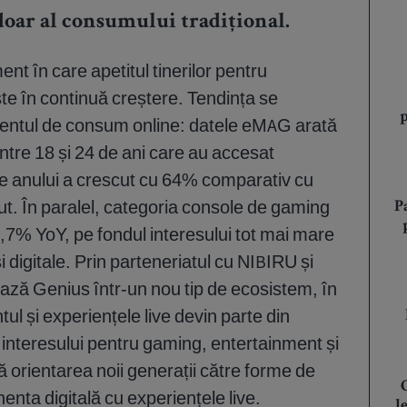
doar al consumului tradițional.
nt în care apetitul tinerilor pentru
te în continuă creștere. Tendința se
mentul de consum online: datele eMAG arată
între 18 și 24 de ani care au accesat
ale anului a crescut cu 64% comparativ cu
ut. În paralel, categoria console de gaming
P
6,7% YoY, pe fondul interesului tot mai mare
i digitale. Prin parteneriatul cu NIBIRU și
ză Genius într-un nou tip de ecosistem, în
l și experiențele live devin parte din
a interesului pentru gaming, entertainment și
ă orientarea noii generații către forme de
a digitală cu experiențele live.
l