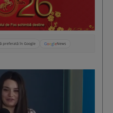
G
o
o
g
l
e
ă preferată în Google
News