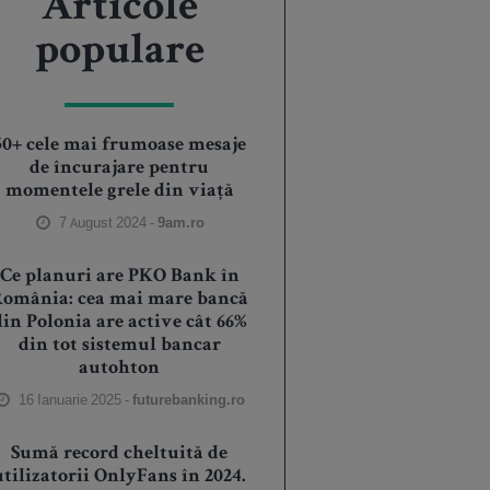
Articole
populare
50+ cele mai frumoase mesaje
de încurajare pentru
momentele grele din viață
7 August 2024 -
9am.ro
Ce planuri are PKO Bank în
România: cea mai mare bancă
din Polonia are active cât 66%
din tot sistemul bancar
autohton
16 Ianuarie 2025 -
futurebanking.ro
Sumă record cheltuită de
utilizatorii OnlyFans în 2024.