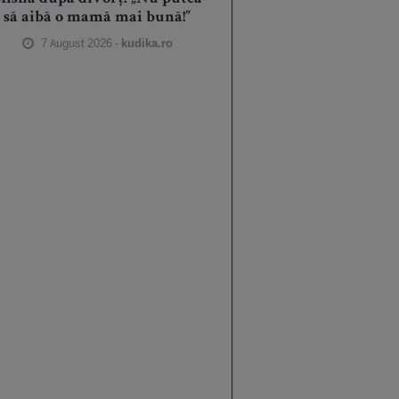
să aibă o mamă mai bună!”
7 August 2026 -
kudika.ro