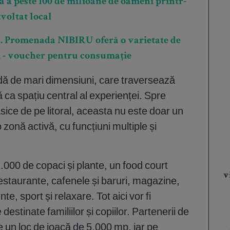
a peste 100 de milioane de oameni printr-
voltat local
ă. Promenada NIBIRU oferă o varietate de
ei - voucher pentru consumație
ă de mari dimensiuni, care traversează
ă ca spațiu central al experienței. Spre
ice de pe litoral, aceasta nu este doar un
o zonă activă, cu funcțiuni multiple și
000 de copaci și plante, un food court
v
estaurante, cafenele și baruri, magazine,
, sport și relaxare. Tot aici vor fi
estinate familiilor și copiilor. Partenerii de
e un loc de joacă de 5.000 mp, iar pe