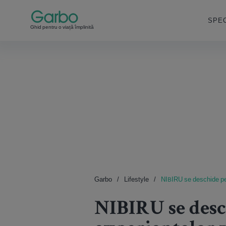
SPEC
Ghid pentru o viață împlinită
Garbo
Lifestyle
NIBIRU se deschide pe 1
NIBIRU se desch