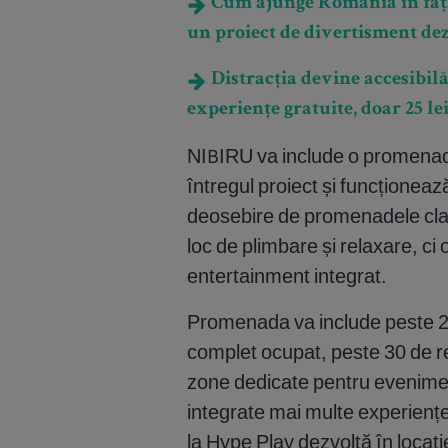
Cum ajunge România în fața 
un proiect de divertisment dez
Distracția devine accesibil
experiențe gratuite, doar 25 l
NIBIRU va include o promenad
întregul proiect și funcționeaz
deosebire de promenadele clas
loc de plimbare și relaxare, ci 
entertainment integrat.
Promenada va include peste 2.
complet ocupat, peste 30 de r
zone dedicate pentru evenimente
integrate mai multe experiențe d
la Hype Play dezvoltă în locați