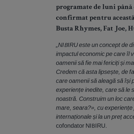
programate de luni până
confirmat pentru această
Busta Rhymes, Fat Joe, H
„NIBIRU este un concept de div
impactul economic pe care îl v
oamenii să fie mai fericiți și m
Credem că asta lipsește, de fa
care oamenii să aleagă să își p
experiențe inedite, care să le 
noastră. Construim un loc care
mare, seara?», cu experiențe 
internaționale și la un preț acce
cofondator NIBIRU.