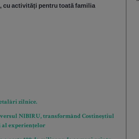
cu activități pentru toată familia
talări zilnice.
iversul NIBIRU, transformând Costineștiul
i al experiențelor