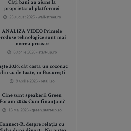
Câți bani au ajuns la
proprietarul platformei
25 August 2025 -
wall-street.ro
ANALIZĂ VIDEO Primele
produse tehnologice sunt mai
mereu proaste
6 Aprilie 2026 -
start-up.ro
aște 2026: cât costă un cozonac
plin cu de toate, în București
8 Aprilie 2026 -
retail.ro
Cine sunt speakerii Green
Forum 2026: Cum finanțăm?
15 Mai 2026 -
green.start-up.ro
Connect-R, despre relația cu
isha după divorț: „Nu putea