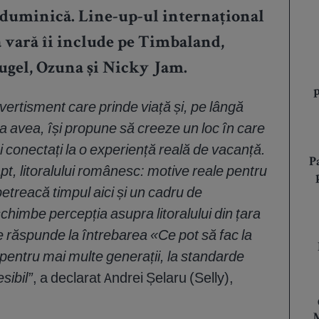
 duminică. Line-up-ul internațional
 vară îi include pe Timbaland,
ugel, Ozuna și Nicky Jam.
ertisment care prinde viață și, pe lângă
a avea, își propune să creeze un loc în care
ai conectați la o experiență reală de vacanțǎ.
P
pt, litoralului românesc: motive reale pentru
etreacă timpul aici și un cadru de
schimbe percepția asupra litoralului din țara
 răspunde la întrebarea «Ce pot să fac la
pentru mai multe generații, la standarde
sibil”
, a declarat Andrei Șelaru (Selly),
M