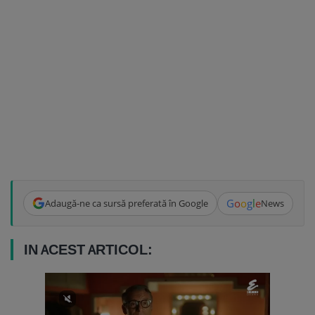
G
o
o
g
l
e
Adaugă-ne ca sursă preferată în Google
News
IN ACEST ARTICOL: