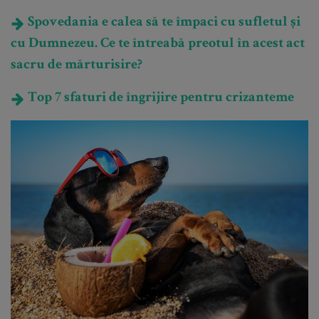
Spovedania e calea să te împaci cu sufletul și
cu Dumnezeu. Ce te întreabă preotul în acest act
sacru de mărturisire?
Top 7 sfaturi de îngrijire pentru crizanteme