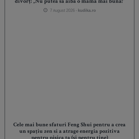
divorț: „Nu putea să aibă o mamă mai bună!”
7 August 2026 -
kudika.ro
Cele mai bune sfaturi Feng Shui pentru a crea
un spațiu zen si a atrage energia pozitiva
pentru pisica ta (și pentru tine)