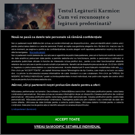
Testul Legăturii Karmice:
Cum vei recunoaște o
legătură predestinată?
Nouă ne pasă ca datele tale personale să rămână confidențiale
Noi și partenerii noștri
610
stocăm și/sau accesăm informații pe dispozitivul dvs., precum identificatorii cookie unici
pentru prelucrarea datelor cu caracter personal. Puteți accepta sau gestiona alegerile dvs. făcând clic mai jos sau în
orice moment, pe pagina cu politica de confidențialitate. Aceste alegeri vor fi raportate partenerilor noștri și nu vă vor
afecta navigarea.
Mai multe detalii
Noi si partenerii nostri (retelele de socializare si agentiile de publicitate partenere, precum si furnizorii nostri de servicii
de date analitice) prelucram date pentru a permite website-ului sa functioneze, pentru a personaliza continutul si
anunturile publicitare afisate in functie de interesele si/sau profilul dvs., pentru a va oferi functionalitati aferente
retelelor de socializare si pentru a analiza traficul pe website. Beneficiati de drepturile prevazute de art. 15-22 din GDPR
in legatura cu prelucrarea datelor cu caracter personal. Aceste drepturi pot fi exercitate prin modalitatea indicata
aici
.
Prin click pe “ACCEPT TOATE”, acceptati folosirea tuturor Tehnologiilor de tip Cookie, care implica inclusiv acceptul
dvs. cu privire la stocarea/accesarea informatiilor de catre Vendor-ii cu care colaboram. Prin click pe “VREAU SA
MODIFIC SETARILE INDIVIDUAL” puteti schimba preferintele in mod individual, mai putin cele legate de cookie strict
necesare pentru functionarea website-ului.
Atât noi, cât și partenerii noștri prelucrăm datele pentru a oferi:
Este postul intermitent
potrivit pentru oricine?
Măsurarea performanței reclamelor. Dezvoltarea și îmbunătățirea serviciilor. Utilizarea profilurilor pentru selectarea
conținutului personalizat. Stocarea și/sau accesarea informațiilor de pe un dispozitiv. Crearea profilurilor de conținut
personalizat. Utilizarea profilurilor pentru selectarea publicității personalizate. Crearea profilurilor pentru publicitate
Criterii prin care îți poți
personalizată. Măsurarea performanței conținutului. Înțelegerea publicului prin statistici sau combinații de date din
surse diferite. Utilizarea de date limitate pentru a selecta publicitatea. Utilizarea datelor limitate pentru a selecta
personaliza perioada optimă
conținutul. Date precise de geolocație și identificarea prin scanarea dispozitivului.
Listă parteneri (furnizori)
de fasting pentru tine
ACCEPT TOATE
VREAU SA MODIFIC SETARILE INDIVIDUAL