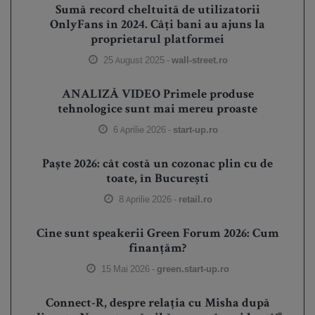
Sumă record cheltuită de utilizatorii
OnlyFans în 2024. Câți bani au ajuns la
proprietarul platformei
25 August 2025 -
wall-street.ro
ANALIZĂ VIDEO Primele produse
tehnologice sunt mai mereu proaste
6 Aprilie 2026 -
start-up.ro
Paște 2026: cât costă un cozonac plin cu de
toate, în București
8 Aprilie 2026 -
retail.ro
Cine sunt speakerii Green Forum 2026: Cum
finanțăm?
15 Mai 2026 -
green.start-up.ro
Connect-R, despre relația cu Misha după