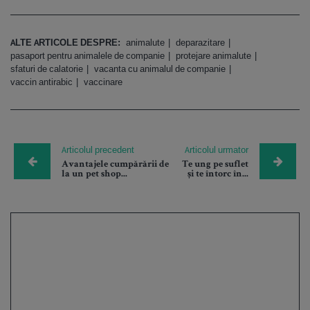
ALTE ARTICOLE DESPRE:
animalute
deparazitare
pasaport pentru animalele de companie
protejare animalute
sfaturi de calatorie
vacanta cu animalul de companie
vaccin antirabic
vaccinare
Articolul precedent
Articolul urmator
Avantajele cumpărării de
Te ung pe suflet
la un pet shop...
și te întorc în...