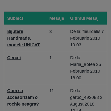
Subiect
Mesaje
Ultimul Mesaj
Bijuterii
3
De la: fleurdelis 7
Handmade,
Februarie 2010
modele UNICAT
19:03
Cercei
1
De la:
Maria_Botea 25
Februarie 2010
18:00
Cum sa
11
De la:
accesorizam o
garbo_492088 2
rochie neagra?
August 2018
10:44