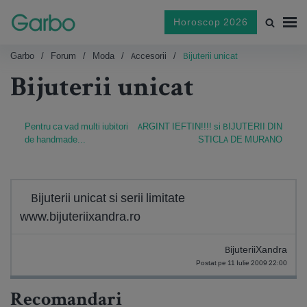
Horoscop 2026
Garbo
Forum
Moda
Accesorii
Bijuterii unicat
Bijuterii unicat
Pentru ca vad multi iubitori
ARGINT IEFTIN!!!! si BIJUTERII DIN
de handmade...
STICLA DE MURANO
Bijuterii unicat si serii limitate
www.bijuteriixandra.ro
BijuteriiXandra
Postat pe 11 Iulie 2009 22:00
Recomandari