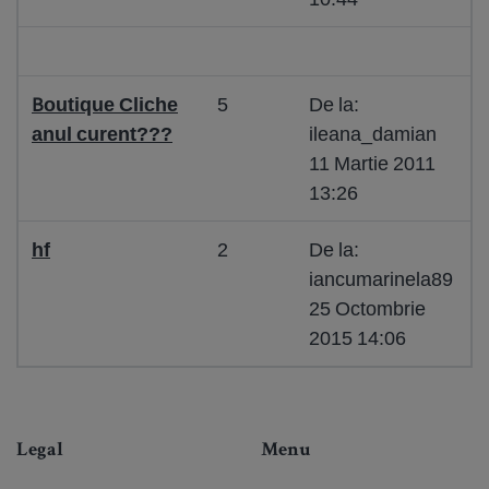
Boutique Cliche
5
De la:
anul curent???
ileana_damian
11 Martie 2011
13:26
hf
2
De la:
iancumarinela89
25 Octombrie
2015 14:06
Legal
Menu