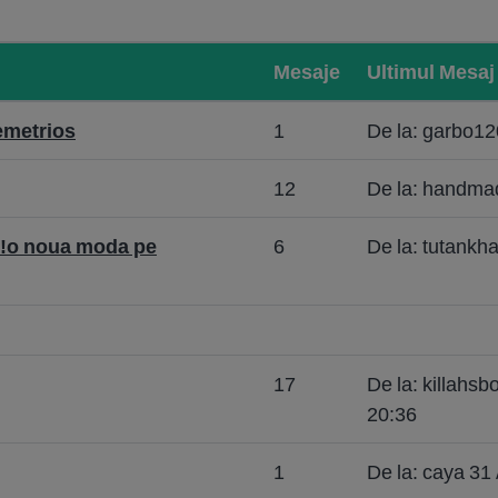
Mesaje
Ultimul Mesaj
emetrios
1
De la: garbo1
12
De la: handmade
e!o noua moda pe
6
De la: tutank
17
De la: killahs
20:36
1
De la: caya 31