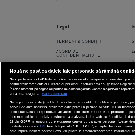
Legal
TERMENI & CONDIȚII
S
ACORD DE
L
CONFIDENȚIALITATE
S
POLITICA COOKIES
Nouă ne pasă ca datele tale personale să rămână confid
S
PRELUCRAREA DATELOR
Noi și partenerii noștri
610
stocăm și/sau accesăm informații pe dispozitivul dvs., precum i
H
pentru prelucrarea datelor cu caracter personal. Puteți accepta sau gestiona alegerile d
CONTACT
în orice moment, pe pagina cu politica de confidențialitate. Aceste alegeri vor fi raportate 
Q
SETĂRI COOKIE
vor afecta navigarea.
Mai multe detalii
E
Noi si partenerii nostri (retelele de socializare si agentiile de publicitate partenere, pr
servicii de date analitice) prelucram date pentru a permite website-ului sa function
V
continutul si anunturile publicitare afisate in functie de interesele si/sau profilul dvs., pent
aferente retelelor de socializare si pentru a analiza traficul pe website. Beneficiati de drep
22 din GDPR in legatura cu prelucrarea datelor cu caracter personal. Aceste dreptu
aici
modalitatea indicata
. Prin click pe “ACCEPT TOATE”, acceptati folosirea tuturor Te
care implica inclusiv acceptul dvs. cu privire la stocarea/accesarea informatiilor d