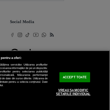
Social Media
 pentru a oferi:
© 2026 Internet Corp SRL
rea serviciilor. Utilizarea profilurilor
Toate drepturile rezervate
cesarea informațiilor de pe un dispozitiv.
ofilurilor pentru selectarea publicității
personalizată. Măsurarea performanței
ACCEPT TOATE
ii de date din surse diferite. Utilizarea de
 limitate pentru a selecta conținutul. Date
lui.
VREAU SA MODIFIC
SETARILE INDIVIDUAL