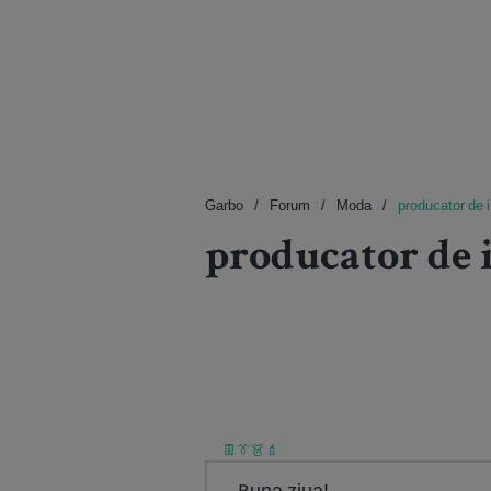
Garbo
Forum
Moda
producator de 
producator de 
👖👔👗💄
Buna ziua!