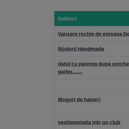
Subiect
Vanzare rochie de mireasa D
Bijuterii Handmade
datul cu parerea dupa urech
garbo.......
Bloguri de haine!!
vestimentatia intr-un club