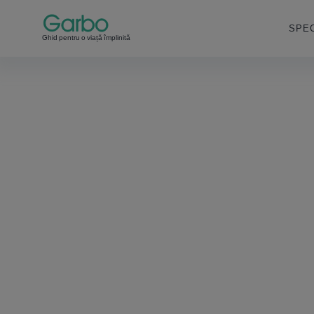
SPEC
Ghid pentru o viață împlinită