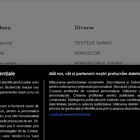
Menu
Diverse
pecial
TESTELE GARBO
ife
HOROSCOP
ocietate
HOROSCOPUL IUBIRII
ențiale
Atât noi, cât și partenerii noștri prelucrăm datele
til
FORUMURI
dentificatorii cookie unici
Măsurarea performanței reclamelor. Dezvoltarea și îmbunătăți
oroscop
TRATAMENTE NATURISTE
pentru selectarea conținutului personalizat. Stocarea și/sau ac
vs. făcând clic mai jos sau
Crearea profilurilor de conținut personalizat. Utilizarea pr
partenerilor noștri și nu vă
uiz
DICTIONARE NUME
personalizate. Crearea profilurilor pentru publicitate 
conținutului. Înțelegerea publicului prin statistici sau combinaț
date limitate pentru a selecta publicitatea. Utilizarea datelor
chipa
ecum si furnizorii nostri de
precise de geolocație și identificarea prin scanarea dispozitivu
eze, pentru a personaliza
Listă parteneri (furnizori)
ideo
ru a va oferi functionalitati
turile prevazute de art. 15-
ri pot fi exercitate prin
hnologiilor de tip Cookie,
e catre Vendor-ii cu care