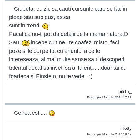
Ciubota, eu zic sa cauti cursurile care se fac in
ploae sau sub dus, astea
sunt in trend.
Pacat ca nu-ti pot da detalii de la mama natura:D
Sau,
incepe cu tine , te coafezi misto, faci
poze si le pui pe fb. cu anuntul a ce te
intereseaza, ai mai multe sanse sa-ti descoperi
talentul decat sa inveti sa ai talent,.....doar tai cu
foarfeca si Einstein, nu te vede...:)
pitiTa_
Postat pe 14 Aprilie 2014 17:18
Ce rea esti....
Rotty
Postat pe 14 Aprilie 2014 19:49