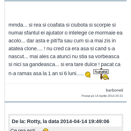
mmda... si rea si coafata si ciubota si scorpie si
numai sfantul ei ajutator o intelege ce mormaie ea
acolo... dar asta e pitiTa sau cum si-a mai zis in
atatea clone.... ! nu cred ca era asa si cand s-a
nascut... mai ales ca atunci nu stia sa vorbeasca
si nici sa gandeasca... si era tare dulce ! pacat ca
n-a ramas asa la 1 an si 6 luni.....
barboneli
Postat pe 14 Aprilie 2014 20:21
De la: Rotty, la data 2014-04-14 19:49:06
Ce rea esti....