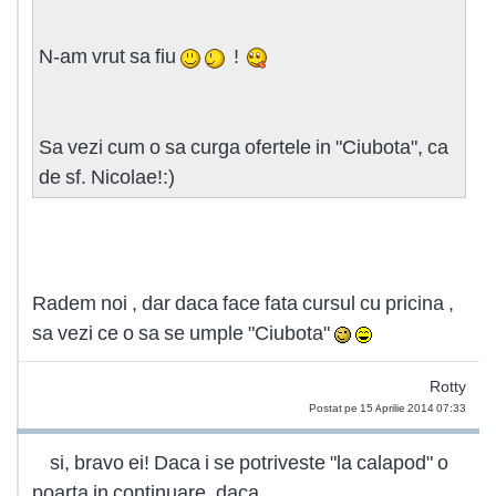
N-am vrut sa fiu
!
Sa vezi cum o sa curga ofertele in "Ciubota", ca
de sf. Nicolae!:)
Radem noi , dar daca face fata cursul cu pricina ,
sa vezi ce o sa se umple "Ciubota"
Rotty
Postat pe 15 Aprilie 2014 07:33
si, bravo ei! Daca i se potriveste "la calapod" o
poarta in continuare, daca