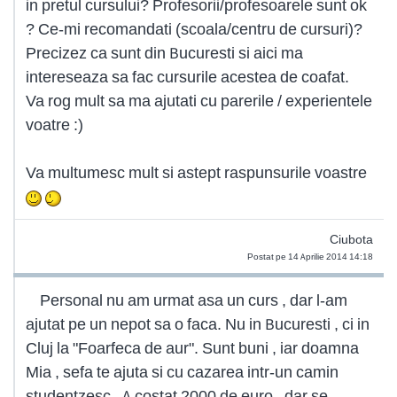
in pretul cursului? Profesorii/profesoarele sunt ok
? Ce-mi recomandati (scoala/centru de cursuri)?
Precizez ca sunt din Bucuresti si aici ma
intereseaza sa fac cursurile acestea de coafat.
Va rog mult sa ma ajutati cu parerile / experientele
voatre :)
Va multumesc mult si astept raspunsurile voastre
Ciubota
Postat pe 14 Aprilie 2014 14:18
Personal nu am urmat asa un curs , dar l-am
ajutat pe un nepot sa o faca. Nu in Bucuresti , ci in
Cluj la "Foarfeca de aur". Sunt buni , iar doamna
Mia , sefa te ajuta si cu cazarea intr-un camin
studentzesc . A costat 2000 de euro , dar se