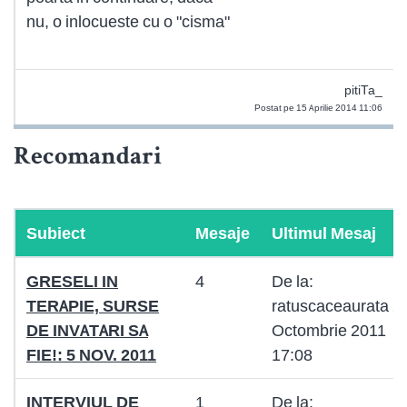
nu, o inlocueste cu o "cisma"
pitiTa_
Postat pe 15 Aprilie 2014 11:06
Recomandari
Subiect
Mesaje
Ultimul Mesaj
GRESELI IN
4
De la:
TERAPIE, SURSE
ratuscaceaurata 2
DE INVATARI SA
Octombrie 2011
FIE!: 5 NOV. 2011
17:08
INTERVIUL DE
1
De la: