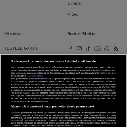
Echipa
Video
Diverse
Social Media
TESTELE GARBO
HOROSCOP
Nouă ne pasă ca datele tale personale să rămână confidențiale
Noi și partenerii noștri
610
stocăm și/sau accesăm informații pe dispozitivul dvs., precum identificatorii cookie unici
HOROSCOPUL IUBIRII
pentru prelucrarea datelor cu caracter personal. Puteți accepta sau gestiona alegerile dvs. făcând clic mai jos sau în
orice moment, pe pagina cu politica de confidențialitate. Aceste alegeri vor fi raportate partenerilor noștri și nu vă vor
afecta navigarea.
Mai multe detalii
Noi si partenerii nostri (retelele de socializare si agentiile de publicitate partenere, precum si furnizorii nostri de servicii
© 2026 Internet Corp SRL
FORUMURI
de date analitice) prelucram date pentru a permite website-ului sa functioneze, pentru a personaliza continutul si
Toate drepturile rezervate
anunturile publicitare afisate in functie de interesele si/sau profilul dvs., pentru a va oferi functionalitati aferente
retelelor de socializare si pentru a analiza traficul pe website. Beneficiati de drepturile prevazute de art. 15-22 din GDPR
in legatura cu prelucrarea datelor cu caracter personal. Aceste drepturi pot fi exercitate prin modalitatea indicata
aici
.
TRATAMENTE NATURISTE
Prin click pe “ACCEPT TOATE”, acceptati folosirea tuturor Tehnologiilor de tip Cookie, care implica inclusiv acceptul
dvs. cu privire la stocarea/accesarea informatiilor de catre Vendor-ii cu care colaboram. Prin click pe “VREAU SA
MODIFIC SETARILE INDIVIDUAL” puteti schimba preferintele in mod individual, mai putin cele legate de cookie strict
necesare pentru functionarea website-ului.
DICTIONARE NUME
Atât noi, cât și partenerii noștri prelucrăm datele pentru a oferi:
Măsurarea performanței reclamelor. Dezvoltarea și îmbunătățirea serviciilor. Utilizarea profilurilor pentru selectarea
conținutului personalizat. Stocarea și/sau accesarea informațiilor de pe un dispozitiv. Crearea profilurilor de conținut
personalizat. Utilizarea profilurilor pentru selectarea publicității personalizate. Crearea profilurilor pentru publicitate
personalizată. Măsurarea performanței conținutului. Înțelegerea publicului prin statistici sau combinații de date din
surse diferite. Utilizarea de date limitate pentru a selecta publicitatea. Utilizarea datelor limitate pentru a selecta
conținutul. Date precise de geolocație și identificarea prin scanarea dispozitivului.