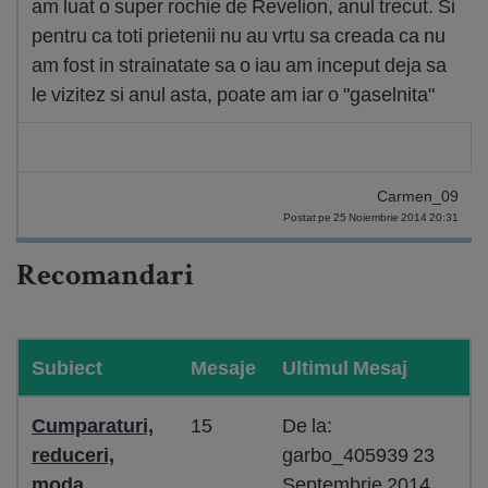
am luat o super rochie de Revelion, anul trecut. Si
pentru ca toti prietenii nu au vrtu sa creada ca nu
am fost in strainatate sa o iau am inceput deja sa
le vizitez si anul asta, poate am iar o "gaselnita"
Carmen_09
Postat pe 25 Noiembrie 2014 20:31
Recomandari
Subiect
Mesaje
Ultimul Mesaj
Cumparaturi,
15
De la:
reduceri,
garbo_405939 23
moda
Septembrie 2014