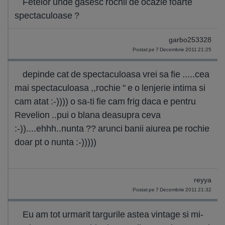
Fetelor unde gasesc rochii de ocazie foarte
spectaculoase ?
garbo253328
Postat pe 7 Decembrie 2011 21:25
depinde cat de spectaculoasa vrei sa fie .....cea
mai spectaculoasa ,,rochie " e o lenjerie intima si
cam atat :-)))) o sa-ti fie cam frig daca e pentru
Revelion ..pui o blana deasupra ceva
:-))....ehhh..nunta ?? arunci banii aiurea pe rochie
doar pt o nunta :-)))))
reyya
Postat pe 7 Decembrie 2011 21:32
Eu am tot urmarit targurile astea vintage si mi-