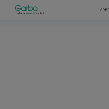
SPEC
Ghid pentru o viață împlinită