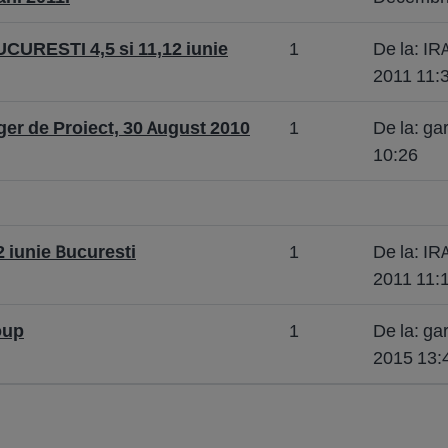
RESTI 4,5 si 11,12 iunie
1
De la: 
2011 11:
er de Proiect, 30 August 2010
1
De la: g
10:26
iunie Bucuresti
1
De la: 
2011 11:
oup
1
De la: g
2015 13: