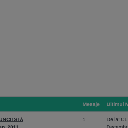
Mesaje
Ultimul 
NCII SI A
1
De la: 
n. 2011.
Decembri