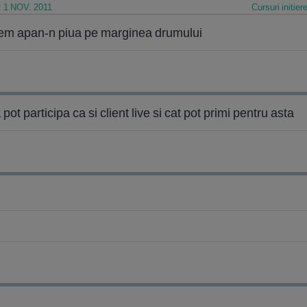
1 NOV. 2011
Cursuri initie
batem apan-n piua pe marginea drumului
t participa ca si client live si cat pot primi pentru asta