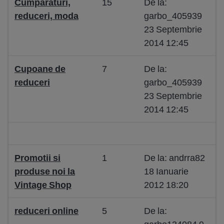
Cumparaturi,
15
De la:
reduceri, moda
garbo_405939
23 Septembrie
2014 12:45
Cupoane de
7
De la:
reduceri
garbo_405939
23 Septembrie
2014 12:45
Promotii si
1
De la: andrra82
produse noi la
18 Ianuarie
Vintage Shop
2012 18:20
reduceri online
5
De la: