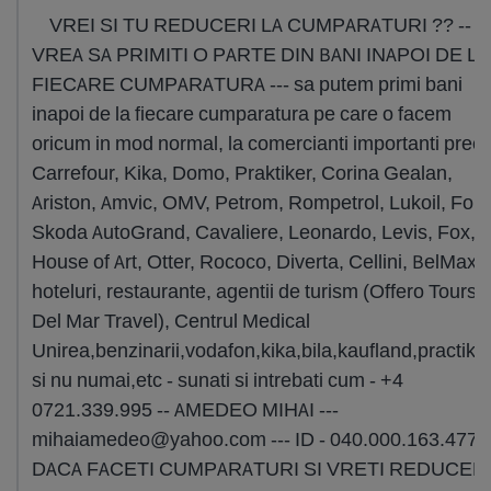
VREI SI TU REDUCERI LA CUMPARATURI ?? -- A
VREA SA PRIMITI O PARTE DIN BANI INAPOI DE LA
FIECARE CUMPARATURA --- sa putem primi bani
inapoi de la fiecare cumparatura pe care o facem
oricum in mod normal, la comercianti importanti pre
Carrefour, Kika, Domo, Praktiker, Corina Gealan,
Ariston, Amvic, OMV, Petrom, Rompetrol, Lukoil, Ford
Skoda AutoGrand, Cavaliere, Leonardo, Levis, Fox,
House of Art, Otter, Rococo, Diverta, Cellini, BelMax,
hoteluri, restaurante, agentii de turism (Offero Tours,
Del Mar Travel), Centrul Medical
Unirea,benzinarii,vodafon,kika,bila,kaufland,practike
si nu numai,etc - sunati si intrebati cum - +4
0721.339.995 -- AMEDEO MIHAI ---
mihaiamedeo@yahoo.com
--- ID - 040.000.163.477 -
DACA FACETI CUMPARATURI SI VRETI REDUCER