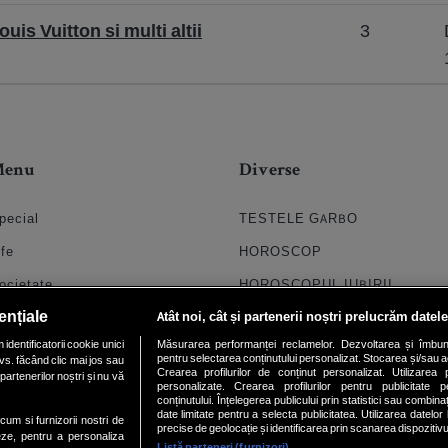
uis Vuitton si multi altii
3
Menu
Diverse
pecial
TESTELE GARBO
ife
HOROSCOP
ocietate
HOROSCOPUL IUBIRII
ențiale
Atât noi, cât și partenerii noștri prelucrăm datele
til
FORUMURI
dentificatorii cookie unici
Măsurarea performanței reclamelor. Dezvoltarea și îmbunătăți
oroscop
TRATAMENTE NATURISTE
pentru selectarea conținutului personalizat. Stocarea și/sau ac
vs. făcând clic mai jos sau
Crearea profilurilor de conținut personalizat. Utilizarea pr
partenerilor noștri și nu vă
uiz
DICTIONARE NUME
personalizate. Crearea profilurilor pentru publicitate 
conținutului. Înțelegerea publicului prin statistici sau combinaț
date limitate pentru a selecta publicitatea. Utilizarea datelor
chipa
ecum si furnizorii nostri de
precise de geolocație și identificarea prin scanarea dispozitivu
eze, pentru a personaliza
Listă parteneri (furnizori)