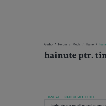
Garbo
Forum
Moda
Haine
hainu
hainute ptr. tin
INVITATIE IN MICUL MEU OUTLET
hainute de copii,marci cunosc