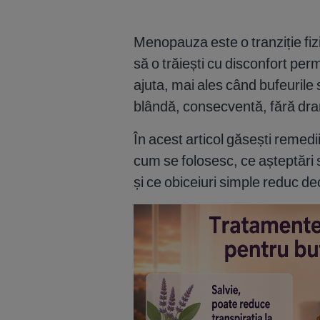
Menopauza este o tranziție fiz
să o trăiești cu disconfort pe
ajuta, mai ales când bufeurile 
blândă, consecventă, fără dr
În acest articol găsești remedii
cum se folosesc, ce așteptări s
și ce obiceiuri simple reduc de