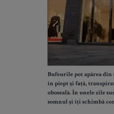
Bufeurile pot apărea din 
în piept și față, transpira
oboseală. În unele zile sun
somnul și îți schimbă com