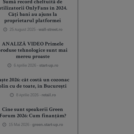
Sumă record cheltuită de
utilizatorii OnlyFans în 2024.
Câți bani au ajuns la
proprietarul platformei
25 August 2025 -
wall-street.ro
ANALIZĂ VIDEO Primele
produse tehnologice sunt mai
mereu proaste
6 Aprilie 2026 -
start-up.ro
aște 2026: cât costă un cozonac
plin cu de toate, în București
8 Aprilie 2026 -
retail.ro
Cine sunt speakerii Green
Forum 2026: Cum finanțăm?
15 Mai 2026 -
green.start-up.ro