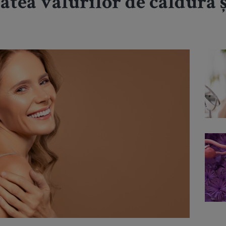
atea valurilor de căldură ș