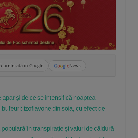
G
o
o
g
l
e
ă preferată în Google
News
apar și de ce se intensifică noaptea
bufeuri: izoflavone din soia, cu efect de
 populară în transpirație și valuri de căldură