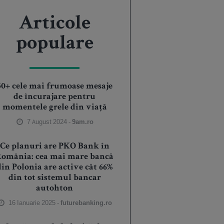
Articole
populare
50+ cele mai frumoase mesaje
de încurajare pentru
momentele grele din viață
7 August 2024 -
9am.ro
Ce planuri are PKO Bank în
România: cea mai mare bancă
din Polonia are active cât 66%
din tot sistemul bancar
autohton
16 Ianuarie 2025 -
futurebanking.ro