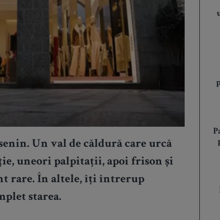
P
senin. Un val de căldură care urcă
ție, uneori palpitații, apoi frison și
t rare. În altele, îți întrerup
plet starea.