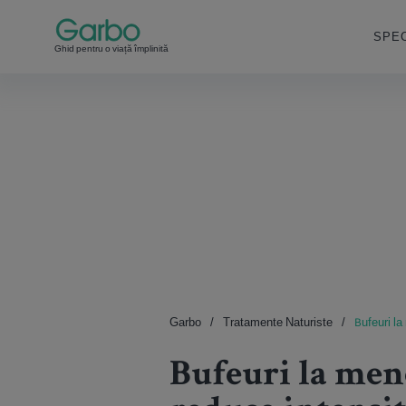
SPEC
Ghid pentru o viață împlinită
Garbo
Tratamente Naturiste
Bufeuri la
Bufeuri la men