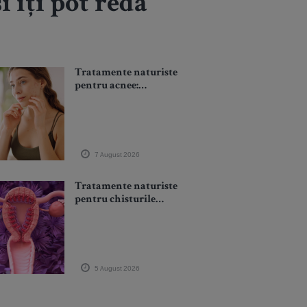
i îți pot reda
Tratamente naturiste
pentru acnee:
ingrediente, plante și
obiceiuri care pot
susține vindecarea
pielii
7 August 2026
Tratamente naturiste
pentru chisturile
ovariene: plante,
alimentație și măsuri
care pot susține starea
de bine
5 August 2026