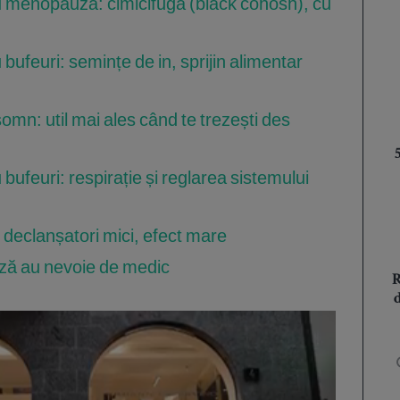
u menopauză: cimicifuga (black cohosh), cu
bufeuri: semințe de in, sprijin alimentar
omn: util mai ales când te trezești des
bufeuri: respirație și reglarea sistemului
: declanșatori mici, efect mare
ză au nevoie de medic