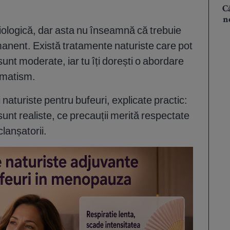
C
n
iologică, dar asta nu înseamnă că trebuie
rmanent. Există tratamente naturiste care pot
sunt moderate, iar tu îți dorești o abordare
amatism.
 naturiste pentru bufeuri, explicate practic:
unt realiste, ce precauții merită respectate
clanșatorii.