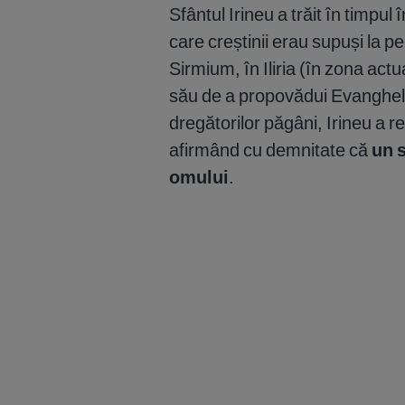
Sfântul Irineu a trăit în timpul
care creștinii erau supuși la pe
Sirmium, în Iliria (în zona actu
său de a propovădui Evanghelia
dregătorilor păgâni, Irineu a r
afirmând cu demnitate că
un 
omului
.