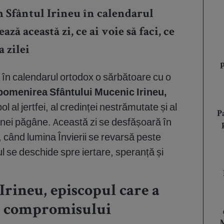
im Sfântul Irineu în calendarul
ză această zi, ce ai voie să faci, ce
 zilei
n calendarul ortodox o sărbătoare cu o
pomenirea Sfântului Mucenic Irineu,
ol al jertfei, al credinței nestrămutate și al
P
oanei păgâne. Această zi se desfășoară în
, când lumina Învierii se revarsă peste
ul se deschide spre iertare, speranță și
 Irineu, episcopul care a
ul compromisului
M