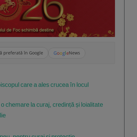
G
o
o
g
l
e
ă preferată în Google
News
piscopul care a ales crucea în locul
 chemare la curaj, credință și loialitate
lie
neu, pentru curaj și protecție