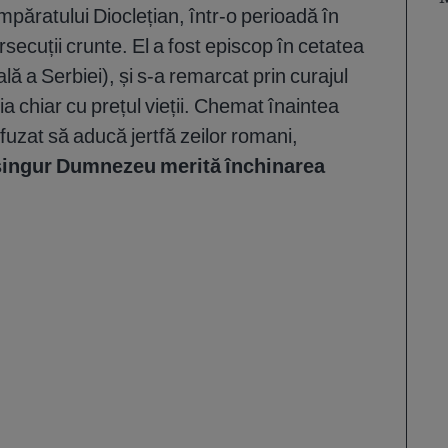
 împăratului Dioclețian, într-o perioadă în
rsecuții crunte. El a fost episcop în cetatea
ală a Serbiei), și s-a remarcat prin curajul
 chiar cu prețul vieții. Chemat înaintea
efuzat să aducă jertfă zeilor romani,
singur Dumnezeu merită închinarea