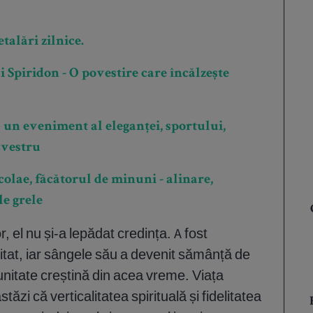
talări zilnice.
 Spiridon - O povestire care încălzește
un eveniment al eleganței, sportului,
cvestru
olae, făcătorul de minuni - alinare,
le grele
or, el nu și-a lepădat credința. A fost
pitat, iar sângele său a devenit sămânță de
nitate creștină din acea vreme. Viața
tăzi că verticalitatea spirituală și fidelitatea