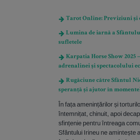
Tarot Online: Previziuni și e
Lumina de iarnă a Sfântului
sufletele
Karpatia Horse Show 2025 – 
adrenalinei și spectacolului e
Rugăciune către Sfântul Nic
speranță și ajutor în momente
În fața amenințărilor și torturil
întemnițat, chinuit, apoi deca
sfințenie pentru întreaga comu
Sfântului Irineu ne amintește as