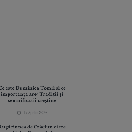
Ce este Duminica Tomii și ce
importanță are? Tradiții și
semnificații creștine
17 Aprilie 2026
Rugăciunea de Crăciun către