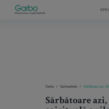
SPEC
Ghid pentru o viață împlinită
Garbo
Spiritualitate
Sărbătoare azi, 29 a
Sărbătoare azi, 