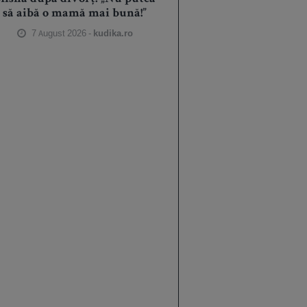
să aibă o mamă mai bună!”
7 August 2026 -
kudika.ro