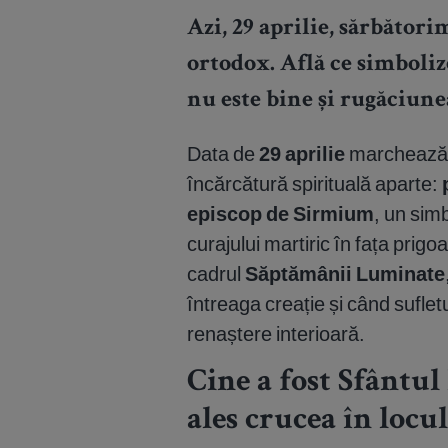
Azi, 29 aprilie, sărbător
ortodox. Află ce simbolizea
nu este bine și rugăciunea
Data de
29 aprilie
marchează î
încărcătură spirituală aparte:
episcop de Sirmium
, un simb
curajului martiric în fața prig
cadrul
Săptămânii Luminate
întreaga creație și când suflet
renaștere interioară.
Cine a fost Sfântul
ales crucea în loc