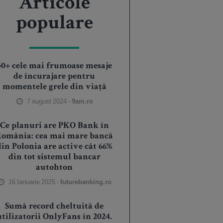
Articole
populare
50+ cele mai frumoase mesaje
de încurajare pentru
momentele grele din viață
7 August 2024 -
9am.ro
Ce planuri are PKO Bank în
România: cea mai mare bancă
din Polonia are active cât 66%
din tot sistemul bancar
autohton
16 Ianuarie 2025 -
futurebanking.ro
Sumă record cheltuită de
utilizatorii OnlyFans în 2024.