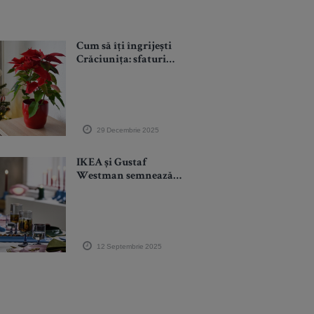
Cum să îți îngrijești
Crăciunița: sfaturi
practice pentru flori
de sărbătoare care
durează
29 Decembrie 2025
IKEA și Gustaf
Westman semnează o
nouă colecție dedicată
momentelor de
sărbătoare
12 Septembrie 2025