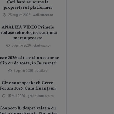
Câți bani au ajuns la
proprietarul platformei
25 August 2025 -
wall-street.ro
ANALIZĂ VIDEO Primele
produse tehnologice sunt mai
mereu proaste
6 Aprilie 2026 -
start-up.ro
aște 2026: cât costă un cozonac
plin cu de toate, în București
8 Aprilie 2026 -
retail.ro
Cine sunt speakerii Green
Forum 2026: Cum finanțăm?
15 Mai 2026 -
green.start-up.ro
Connect-R, despre relația cu
isha după divorț: „Nu putea