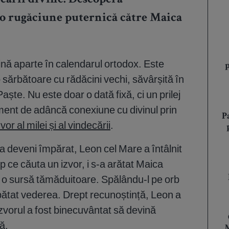
ecării divine. Descoperă
și o rugăciune puternică către Maica
mină aparte în calendarul ortodox. Este
 sărbătoare cu rădăcini vechi, săvârșită în
aște. Nu este doar o dată fixă, ci un prilej
ment de adâncă conexiune cu divinul prin
P
or al milei și al vindecării
.
 deveni împărat, Leon cel Mare a întâlnit
mp ce căuta un izvor, i s-a arătat Maica
e o sursă tămăduitoare. Spălându-l pe orb
pătat vederea. Drept recunoștință, Leon a
r izvorul a fost binecuvântat să devină
ă.
M