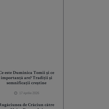
Ce este Duminica Tomii și ce
importanță are? Tradiții și
semnificații creștine
17 Aprilie 2026
Rugăciunea de Crăciun către