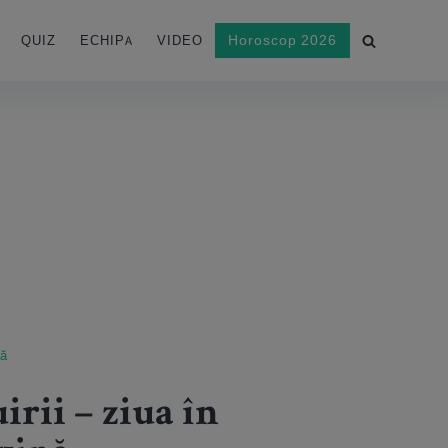
Horoscop 2026
QUIZ
ECHIPA
VIDEO
nă
irii – ziua în