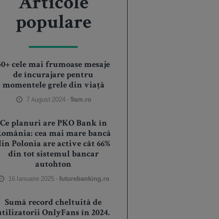
Articole
populare
50+ cele mai frumoase mesaje
de încurajare pentru
momentele grele din viață
7 August 2024 -
9am.ro
Ce planuri are PKO Bank în
România: cea mai mare bancă
din Polonia are active cât 66%
din tot sistemul bancar
autohton
16 Ianuarie 2025 -
futurebanking.ro
Sumă record cheltuită de
utilizatorii OnlyFans în 2024.