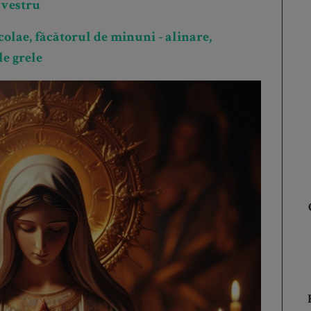
cvestru
olae, făcătorul de minuni - alinare,
le grele