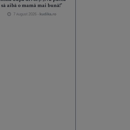
să aibă o mamă mai bună!”
7 August 2026 -
kudika.ro