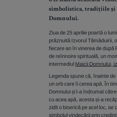
o zi sfântă dedicată vind
simbolistica, tradițiile 
Domnului.
Ziua de 25 aprilie poartă o lu
prăznuită Izvorul Tămăduirii, o
fiecare an în vinerea de după P
de reînnoire spirituală, un mo
intermediul
Maicii Domnului, izv
Legenda spune că, înainte de a
un orb care îi cerea apă. În ti
Domnului și l-a îndrumat cătr
cu acea apă, acesta și-a recă
zidit o biserică pe acel loc, ia
simbolul vindecării prin credinț