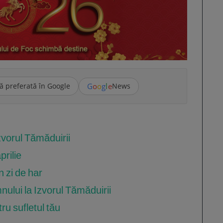
G
o
o
g
l
e
ă preferată în Google
News
vorul Tămăduirii
prilie
n zi de har
lui la Izvorul Tămăduirii
ru sufletul tău