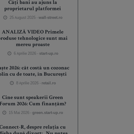
Câți bani au ajuns la
proprietarul platformei
25 August 2025 -
wall-street.ro
ANALIZĂ VIDEO Primele
produse tehnologice sunt mai
mereu proaste
6 Aprilie 2026 -
start-up.ro
aște 2026: cât costă un cozonac
plin cu de toate, în București
8 Aprilie 2026 -
retail.ro
Cine sunt speakerii Green
Forum 2026: Cum finanțăm?
15 Mai 2026 -
green.start-up.ro
Connect-R, despre relația cu
isha după divorț: „Nu putea