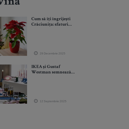
ivină
Cum să îți îngrijești
Crăciunița: sfaturi
practice pentru flori
de sărbătoare care
durează
29 Decembrie 2025
IKEA și Gustaf
Westman semnează o
nouă colecție dedicată
momentelor de
sărbătoare
12 Septembrie 2025